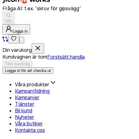
Fråga AI: t.ex. “skruv för gipsvägg”
Sök
Logga in
Din varukorg
Kundvagnen är tom
Forstsätt handla
Töm varukorg
Logga in för att checka ut
Våra produkter
Kampanjtidning
Kampanjer
Tjänster
Bli kund
Nyheter
Våra butiker
Kontakta oss