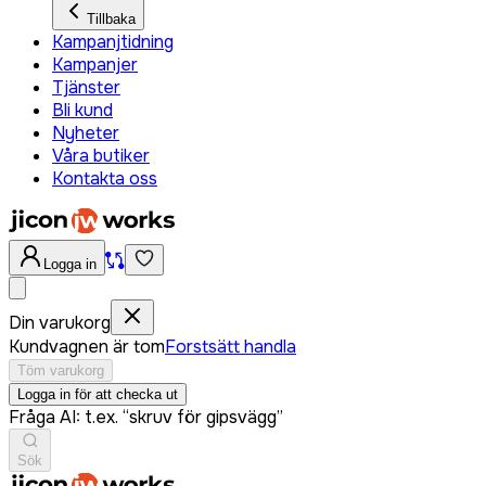
Tillbaka
Kampanjtidning
Kampanjer
Tjänster
Bli kund
Nyheter
Våra butiker
Kontakta oss
Logga in
Din varukorg
Kundvagnen är tom
Forstsätt handla
Töm varukorg
Logga in för att checka ut
Fråga AI: t.ex. “skruv för gipsvägg”
Sök