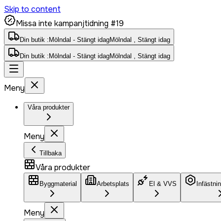
Skip to content
Missa inte kampanjtidning #19
Din butik :
Mölndal - Stängt idag
Mölndal , Stängt idag
Din butik :
Mölndal - Stängt idag
Mölndal , Stängt idag
Meny
Våra produkter
Meny
Tillbaka
Våra produkter
Byggmaterial
Arbetsplats
El & VVS
Infästni
Meny