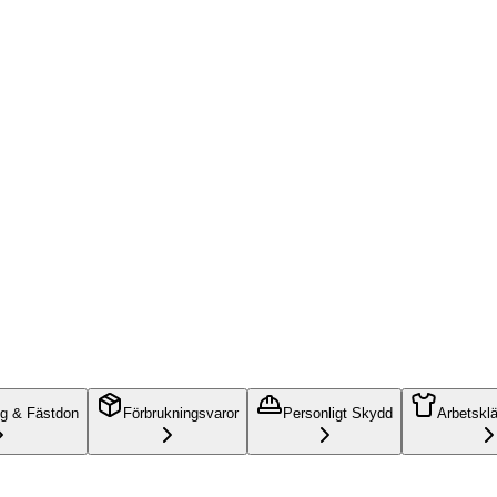
ng & Fästdon
Förbrukningsvaror
Personligt Skydd
Arbetskl