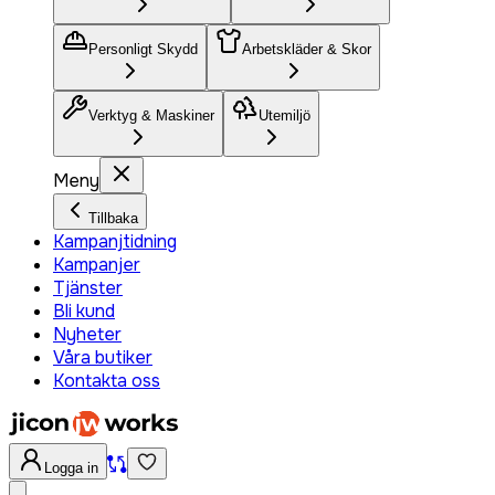
Personligt Skydd
Arbetskläder & Skor
Verktyg & Maskiner
Utemiljö
Meny
Tillbaka
Kampanjtidning
Kampanjer
Tjänster
Bli kund
Nyheter
Våra butiker
Kontakta oss
Logga in