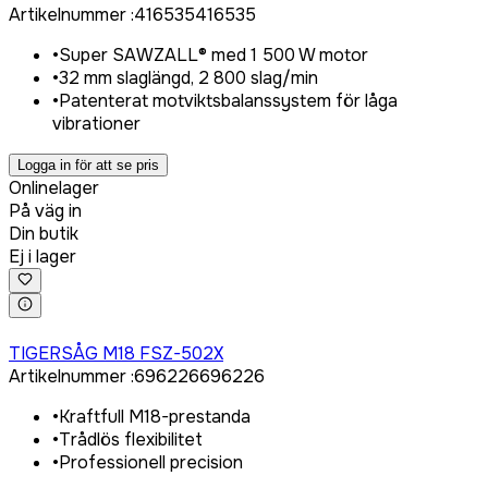
Artikelnummer
:
416535
416535
•
Super SAWZALL® med 1 500 W motor
•
32 mm slaglängd, 2 800 slag/min
•
Patenterat motviktsbalanssystem för låga
vibrationer
Logga in för att se pris
Onlinelager
På väg in
Din butik
Ej i lager
Logga in för att köpa
TIGERSÅG M18 FSZ-502X
Artikelnummer
:
696226
696226
•
Kraftfull M18-prestanda
•
Trådlös flexibilitet
•
Professionell precision