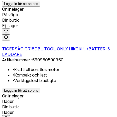
Logga in för att se pris
Onlinelager
På väg in
Din butik
Ej i lager
Logga in för att köpa
TIGERSÅG CR18DBL TOOL ONLY HIKOKI U/BATTERI &
LADDARE
Artikelnummer
:
590950
590950
•
Kraftfull borstlös motor
•
Kompakt och lätt
•
Verktygslöst bladbyte
Logga in för att se pris
Onlinelager
I lager
Din butik
I lager