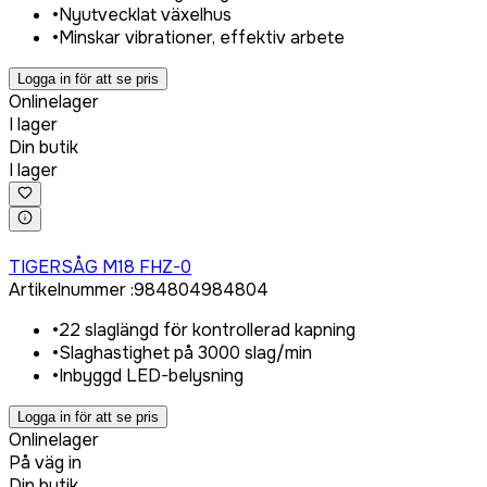
•
Nyutvecklat växelhus
•
Minskar vibrationer, effektiv arbete
Logga in för att se pris
Onlinelager
I lager
Din butik
I lager
Logga in för att köpa
TIGERSÅG M18 FHZ-0
Artikelnummer
:
984804
984804
•
22 slaglängd för kontrollerad kapning
•
Slaghastighet på 3000 slag/min
•
Inbyggd LED-belysning
Logga in för att se pris
Onlinelager
På väg in
Din butik