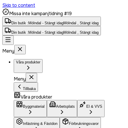
Skip to content
Missa inte kampanjtidning #19
Din butik :
Mölndal - Stängt idag
Mölndal , Stängt idag
Din butik :
Mölndal - Stängt idag
Mölndal , Stängt idag
Meny
Våra produkter
Meny
Tillbaka
Våra produkter
Byggmaterial
Arbetsplats
El & VVS
Infästning & Fästdon
Förbrukningsvaror