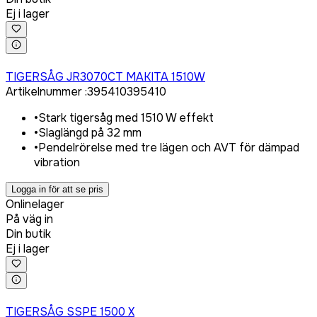
Ej i lager
Logga in för att köpa
TIGERSÅG JR3070CT MAKITA 1510W
Artikelnummer
:
395410
395410
•
Stark tigersåg med 1510 W effekt
•
Slaglängd på 32 mm
•
Pendelrörelse med tre lägen och AVT för dämpad
vibration
Logga in för att se pris
Onlinelager
På väg in
Din butik
Ej i lager
Logga in för att köpa
TIGERSÅG SSPE 1500 X