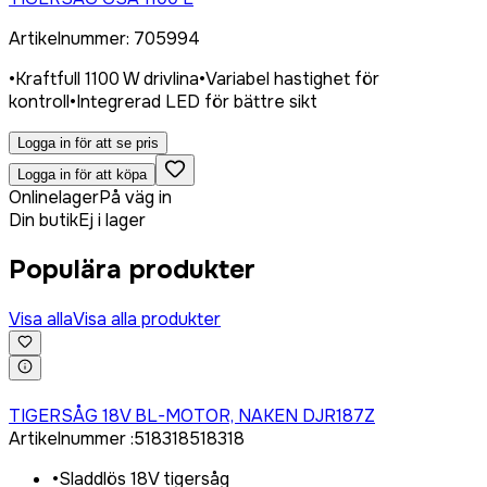
Artikelnummer
:
705994
•
Kraftfull 1100 W drivlina
•
Variabel hastighet för
kontroll
•
Integrerad LED för bättre sikt
Logga in för att se pris
Logga in för att köpa
Onlinelager
På väg in
Din butik
Ej i lager
Populära produkter
Visa alla
Visa alla produkter
Logga in för att köpa
TIGERSÅG 18V BL-MOTOR, NAKEN DJR187Z
Artikelnummer
:
518318
518318
•
Sladdlös 18V tigersåg