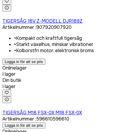
Logga in för att köpa
TIGERSÅG 18V Z-MODELL DJR189Z
Artikelnummer
:
907920
907920
•
Kompakt och kraftfull tigersåg
•
Starkt växelhus, minskar vibrationer
•
Kolborstfri motor, elektronisk broms
Logga in för att se pris
Onlinelager
I lager
Din butik
I lager
Logga in för att köpa
TIGERSÅG M18 FSX-0X M18 FSX-0X
Artikelnummer
:
596610
596610
Logga in för att se pris
Onlinelager