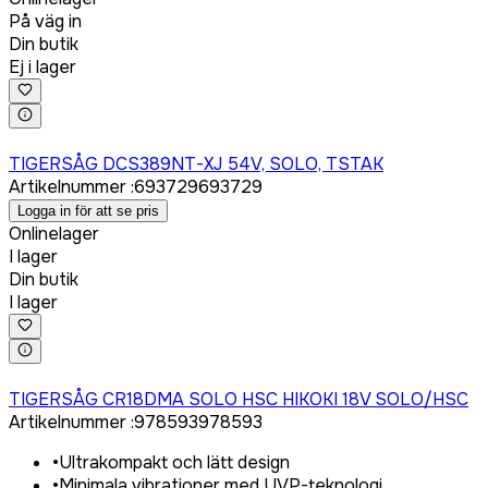
På väg in
Din butik
Ej i lager
Logga in för att köpa
TIGERSÅG DCS389NT-XJ 54V, SOLO, TSTAK
Artikelnummer
:
693729
693729
Logga in för att se pris
Onlinelager
I lager
Din butik
I lager
Logga in för att köpa
TIGERSÅG CR18DMA SOLO HSC HIKOKI 18V SOLO/HSC
Artikelnummer
:
978593
978593
•
Ultrakompakt och lätt design
•
Minimala vibrationer med UVP-teknologi