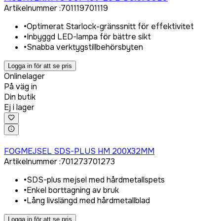
Artikelnummer
:
701119
701119
•
Optimerat Starlock-gränssnitt för effektivitet
•
Inbyggd LED-lampa för bättre sikt
•
Snabba verktygstillbehörsbyten
Logga in för att se pris
Onlinelager
På väg in
Din butik
Ej i lager
Logga in för att köpa
FOGMEJSEL SDS-PLUS HM 200X32MM
Artikelnummer
:
701273
701273
•
SDS-plus mejsel med hårdmetallspets
•
Enkel borttagning av bruk
•
Lång livslängd med hårdmetallblad
Logga in för att se pris