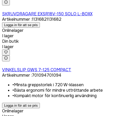
Logga in för att köpa
SKRUVDRAGARE EXSR18V-150 SOLO L-BOXX
Artikelnummer
:
1131682
1131682
Logga in för att se pris
Onlinelager
I lager
Din butik
I lager
Logga in för att köpa
VINKELSLIP GWS 7-125 COMPACT
Artikelnummer
:
701094
701094
•
Minsta greppstorlek i 720 W-klassen
•
Bästa ergonomi för mindre uttröttande arbete
•
Kompakt motor för kontinuerlig användning
Logga in för att se pris
Onlinelager