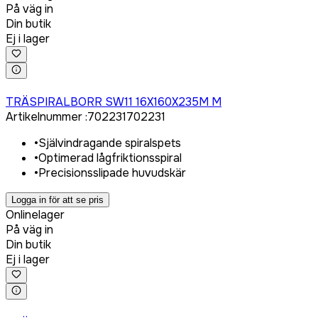
På väg in
Din butik
Ej i lager
Logga in för att köpa
TRÄSPIRALBORR SW11 16X160X235M M
Artikelnummer
:
702231
702231
•
Självindragande spiralspets
•
Optimerad lågfriktionsspiral
•
Precisionsslipade huvudskär
Logga in för att se pris
Onlinelager
På väg in
Din butik
Ej i lager
Logga in för att köpa