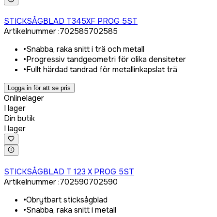
Logga in för att köpa
STICKSÅGBLAD T345XF PROG 5ST
Artikelnummer
:
702585
702585
•
Snabba, raka snitt i trä och metall
•
Progressiv tandgeometri för olika densiteter
•
Fullt härdad tandrad för metallinkapslat trä
Logga in för att se pris
Onlinelager
I lager
Din butik
I lager
Logga in för att köpa
STICKSÅGBLAD T 123 X PROG 5ST
Artikelnummer
:
702590
702590
•
Obrytbart sticksågblad
•
Snabba, raka snitt i metall