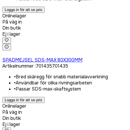
Logga in för att se pris
Onlinelager
På väg in
Din butik
Ej i lager
Logga in för att köpa
SPADMEJSEL SDS-MAX 80X300MM
Artikelnummer
:
701435
701435
•
Bred skäregg för snabb materialavverkning
•
Användbar för olika rivningsarbeten
•
Passar SDS-max-skaftsystem
Logga in för att se pris
Onlinelager
På väg in
Din butik
Ej i lager