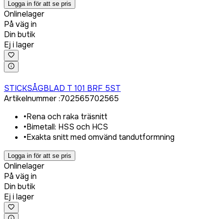
Logga in för att se pris
Onlinelager
På väg in
Din butik
Ej i lager
Logga in för att köpa
STICKSÅGBLAD T 101 BRF 5ST
Artikelnummer
:
702565
702565
•
Rena och raka träsnitt
•
Bimetall: HSS och HCS
•
Exakta snitt med omvänd tandutformning
Logga in för att se pris
Onlinelager
På väg in
Din butik
Ej i lager