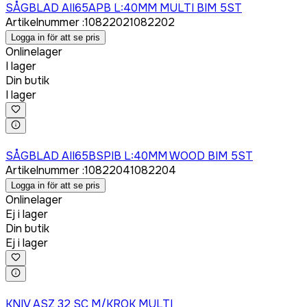
SÅGBLAD AII65APB L:40MM MULTI BIM 5ST
Artikelnummer
:
1082202
1082202
Logga in för att se pris
Onlinelager
I lager
Din butik
I lager
Logga in för att köpa
SÅGBLAD AII65BSPIB L:40MM WOOD BIM 5ST
Artikelnummer
:
1082204
1082204
Logga in för att se pris
Onlinelager
Ej i lager
Din butik
Ej i lager
Logga in för att köpa
KNIV ASZ 32 SC M/KROK MULTI