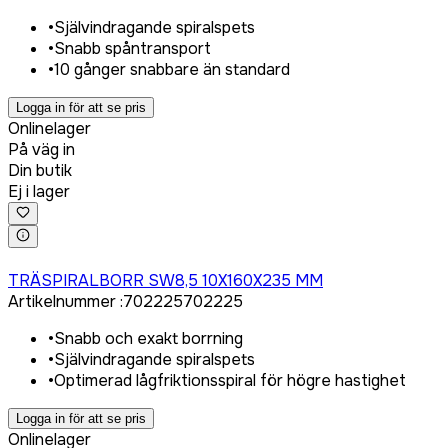
•
Självindragande spiralspets
•
Snabb spåntransport
•
10 gånger snabbare än standard
Logga in för att se pris
Onlinelager
På väg in
Din butik
Ej i lager
Logga in för att köpa
TRÄSPIRALBORR SW8,5 10X160X235 MM
Artikelnummer
:
702225
702225
•
Snabb och exakt borrning
•
Självindragande spiralspets
•
Optimerad lågfriktionsspiral för högre hastighet
Logga in för att se pris
Onlinelager