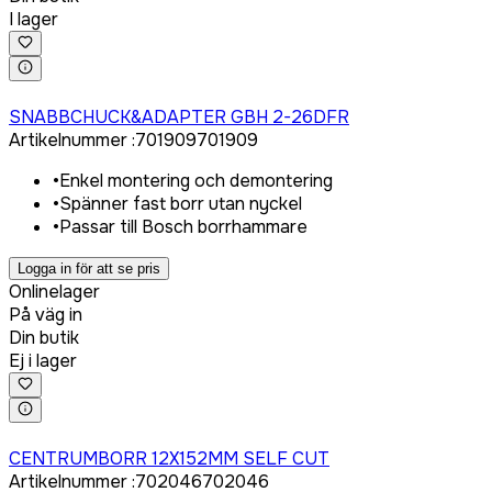
I lager
Logga in för att köpa
SNABBCHUCK&ADAPTER GBH 2-26DFR
Artikelnummer
:
701909
701909
•
Enkel montering och demontering
•
Spänner fast borr utan nyckel
•
Passar till Bosch borrhammare
Logga in för att se pris
Onlinelager
På väg in
Din butik
Ej i lager
Logga in för att köpa
CENTRUMBORR 12X152MM SELF CUT
Artikelnummer
:
702046
702046