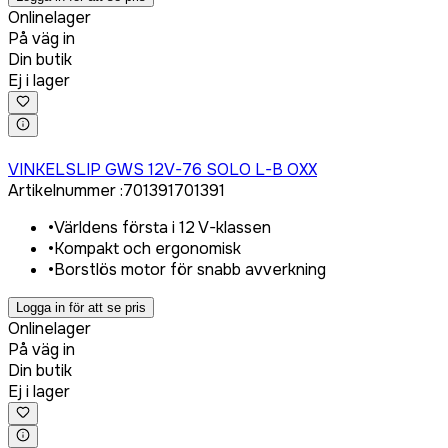
Onlinelager
På väg in
Din butik
Ej i lager
Logga in för att köpa
VINKELSLIP GWS 12V-76 SOLO L-B OXX
Artikelnummer
:
701391
701391
•
Världens första i 12 V-klassen
•
Kompakt och ergonomisk
•
Borstlös motor för snabb avverkning
Logga in för att se pris
Onlinelager
På väg in
Din butik
Ej i lager