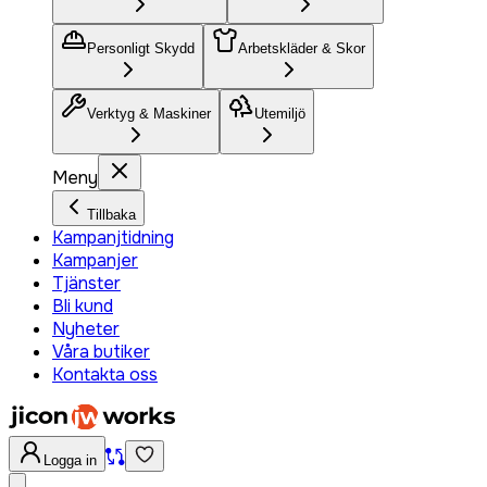
Personligt Skydd
Arbetskläder & Skor
Verktyg & Maskiner
Utemiljö
Meny
Tillbaka
Kampanjtidning
Kampanjer
Tjänster
Bli kund
Nyheter
Våra butiker
Kontakta oss
Logga in