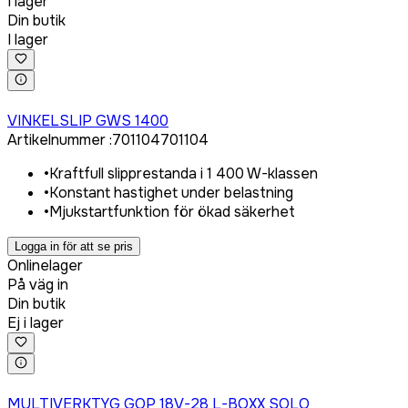
I lager
Din butik
I lager
Logga in för att köpa
VINKELSLIP GWS 1400
Artikelnummer
:
701104
701104
•
Kraftfull slipprestanda i 1 400 W-klassen
•
Konstant hastighet under belastning
•
Mjukstartfunktion för ökad säkerhet
Logga in för att se pris
Onlinelager
På väg in
Din butik
Ej i lager
Logga in för att köpa
MULTIVERKTYG GOP 18V-28 L-BOXX SOLO