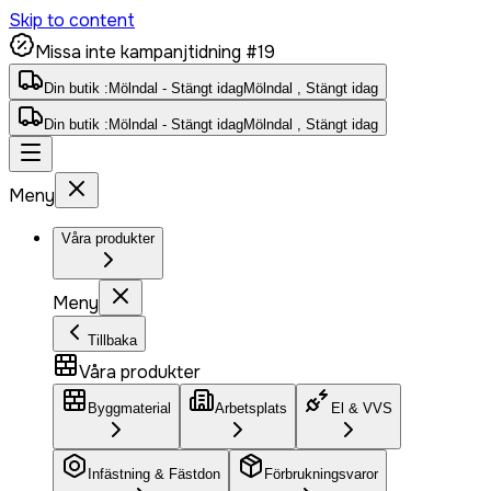
Skip to content
Missa inte kampanjtidning #19
Din butik :
Mölndal - Stängt idag
Mölndal , Stängt idag
Din butik :
Mölndal - Stängt idag
Mölndal , Stängt idag
Meny
Våra produkter
Meny
Tillbaka
Våra produkter
Byggmaterial
Arbetsplats
El & VVS
Infästning & Fästdon
Förbrukningsvaror