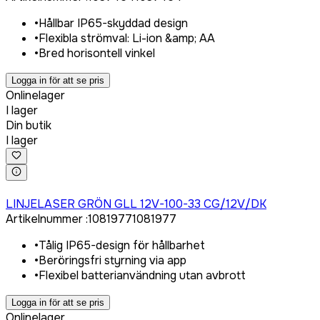
•
Hållbar IP65-skyddad design
•
Flexibla strömval: Li-ion &amp; AA
•
Bred horisontell vinkel
Logga in för att se pris
Onlinelager
I lager
Din butik
I lager
Logga in för att köpa
LINJELASER GRÖN GLL 12V-100-33 CG/12V/DK
Artikelnummer
:
1081977
1081977
•
Tålig IP65-design för hållbarhet
•
Beröringsfri styrning via app
•
Flexibel batterianvändning utan avbrott
Logga in för att se pris
Onlinelager