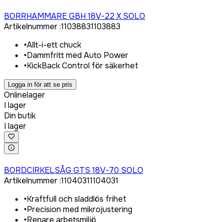
Logga in för att köpa
BORRHAMMARE GBH 18V-22 X SOLO
Artikelnummer
:
1103883
1103883
•
Allt-i-ett chuck
•
Dammfritt med Auto Power
•
KickBack Control för säkerhet
Logga in för att se pris
Onlinelager
I lager
Din butik
I lager
Logga in för att köpa
BORDCIRKELSÅG GTS 18V-70 SOLO
Artikelnummer
:
1104031
1104031
•
Kraftfull och sladdlös frihet
•
Precision med mikrojustering
•
Renare arbetsmiljö