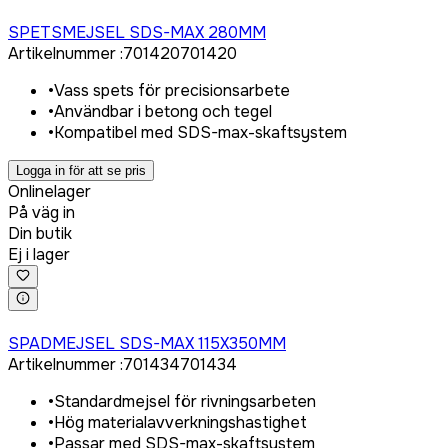
Logga in för att köpa
SPETSMEJSEL SDS-MAX 280MM
Artikelnummer
:
701420
701420
•
Vass spets för precisionsarbete
•
Användbar i betong och tegel
•
Kompatibel med SDS-max-skaftsystem
Logga in för att se pris
Onlinelager
På väg in
Din butik
Ej i lager
Logga in för att köpa
SPADMEJSEL SDS-MAX 115X350MM
Artikelnummer
:
701434
701434
•
Standardmejsel för rivningsarbeten
•
Hög materialavverkningshastighet
•
Passar med SDS-max-skaftsystem