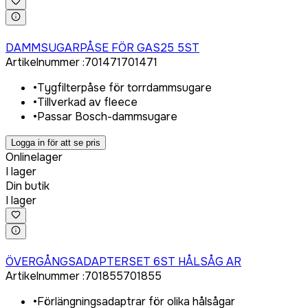
Logga in för att köpa
DAMMSUGARPÅSE FÖR GAS25 5ST
Artikelnummer
:
701471
701471
•
Tygfilterpåse för torrdammsugare
•
Tillverkad av fleece
•
Passar Bosch-dammsugare
Logga in för att se pris
Onlinelager
I lager
Din butik
I lager
Logga in för att köpa
ÖVERGÅNGSADAPTERSET 6ST HÅLSÅG AR
Artikelnummer
:
701855
701855
•
Förlängningsadaptrar för olika hålsågar