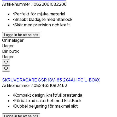
Artikelnummer
:
1082206
1082206
•
Perfekt för mjuka material
•
Snabbt bladbyte med Starlock
•
Skär med precision och kraft
Logga in för att se pris
Onlinelager
I lager
Din butik
I lager
Logga in för att köpa
SKRUVDRAGARE GSR 18V-65 2X4AH PC L-BOXX
Artikelnummer
:
1082462
1082462
•
Kompakt design, kraftfull prestanda
•
Förbättrad säkerhet med KickBack
•
Dubbel belysning för maximal sikt
Logga in för att se pris