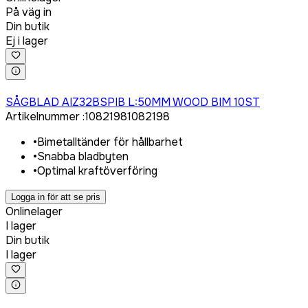
På väg in
Din butik
Ej i lager
Logga in för att köpa
SÅGBLAD AIZ32BSPIB L:50MM WOOD BIM 10ST
Artikelnummer
:
1082198
1082198
•
Bimetalltänder för hållbarhet
•
Snabba bladbyten
•
Optimal kraftöverföring
Logga in för att se pris
Onlinelager
I lager
Din butik
I lager
Logga in för att köpa