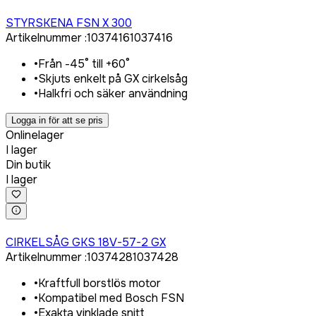
Logga in för att köpa
STYRSKENA FSN X 300
Artikelnummer
:
1037416
1037416
•
Från -45° till +60°
•
Skjuts enkelt på GX cirkelsåg
•
Halkfri och säker användning
Logga in för att se pris
Onlinelager
I lager
Din butik
I lager
Logga in för att köpa
CIRKELSÅG GKS 18V-57-2 GX
Artikelnummer
:
1037428
1037428
•
Kraftfull borstlös motor
•
Kompatibel med Bosch FSN
•
Exakta vinklade snitt