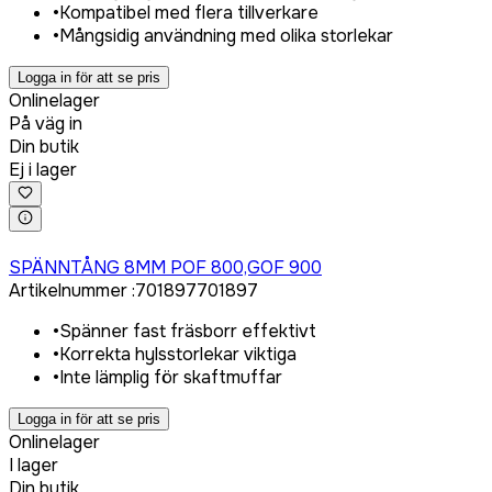
•
Kompatibel med flera tillverkare
•
Mångsidig användning med olika storlekar
Logga in för att se pris
Onlinelager
På väg in
Din butik
Ej i lager
Logga in för att köpa
SPÄNNTÅNG 8MM POF 800,GOF 900
Artikelnummer
:
701897
701897
•
Spänner fast fräsborr effektivt
•
Korrekta hylsstorlekar viktiga
•
Inte lämplig för skaftmuffar
Logga in för att se pris
Onlinelager
I lager
Din butik