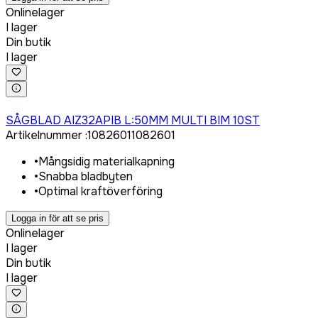
Onlinelager
I lager
Din butik
I lager
Logga in för att köpa
SÅGBLAD AIZ32APIB L:50MM MULTI BIM 10ST
Artikelnummer
:
1082601
1082601
•
Mångsidig materialkapning
•
Snabba bladbyten
•
Optimal kraftöverföring
Logga in för att se pris
Onlinelager
I lager
Din butik
I lager