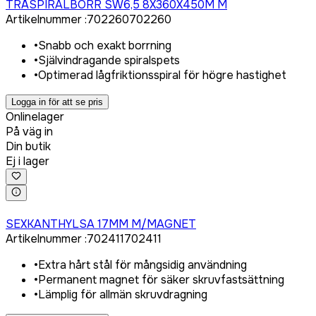
TRÄSPIRALBORR SW6,5 8X360X450M M
Artikelnummer
:
702260
702260
•
Snabb och exakt borrning
•
Självindragande spiralspets
•
Optimerad lågfriktionsspiral för högre hastighet
Logga in för att se pris
Onlinelager
På väg in
Din butik
Ej i lager
Logga in för att köpa
SEXKANTHYLSA 17MM M/MAGNET
Artikelnummer
:
702411
702411
•
Extra hårt stål för mångsidig användning
•
Permanent magnet för säker skruvfastsättning
•
Lämplig för allmän skruvdragning