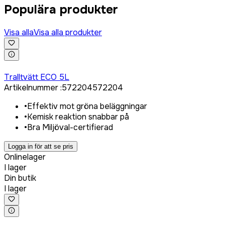
Populära produkter
Visa alla
Visa alla produkter
Logga in för att köpa
Tralltvätt ECO 5L
Artikelnummer
:
572204
572204
•
Effektiv mot gröna beläggningar
•
Kemisk reaktion snabbar på
•
Bra Miljöval-certifierad
Logga in för att se pris
Onlinelager
I lager
Din butik
I lager
Logga in för att köpa