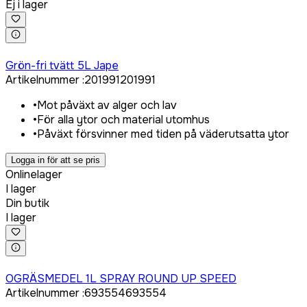
Ej i lager
Logga in för att köpa
Grön-fri tvätt 5L Jape
Artikelnummer
:
201991
201991
•
Mot påväxt av alger och lav
•
För alla ytor och material utomhus
•
Påväxt försvinner med tiden på väderutsatta ytor
Logga in för att se pris
Onlinelager
I lager
Din butik
I lager
Logga in för att köpa
OGRÄSMEDEL 1L SPRAY ROUND UP SPEED
Artikelnummer
:
693554
693554