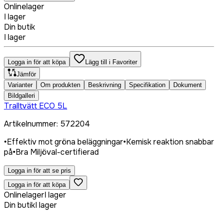
Onlinelager
I lager
Din butik
I lager
Logga in för att köpa
Lägg till i Favoriter
Jämför
Varianter
Om produkten
Beskrivning
Specifikation
Dokument
Bildgalleri
Tralltvätt ECO 5L
Artikelnummer
:
572204
•
Effektiv mot gröna beläggningar
•
Kemisk reaktion snabbar
på
•
Bra Miljöval-certifierad
Logga in för att se pris
Logga in för att köpa
Onlinelager
I lager
Din butik
I lager