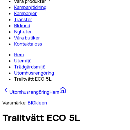
Våra produkter
Kampanjtidning
Kampanjer
Tjänster
Bli kund
Nyheter
Våra butiker
Kontakta oss
Hem
Utemiljö
Trädgårdsmiljö
Utomhusrengöring
Tralltvätt ECO 5L
Utomhusrengöring
Hem
Varumärke
:
BIOkleen
Tralltvätt ECO 5L