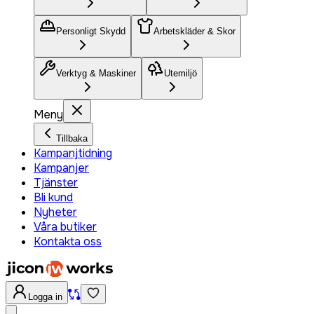
Personligt Skydd
Arbetskläder & Skor
Verktyg & Maskiner
Utemiljö
Meny
Tillbaka
Kampanjtidning
Kampanjer
Tjänster
Bli kund
Nyheter
Våra butiker
Kontakta oss
Logga in