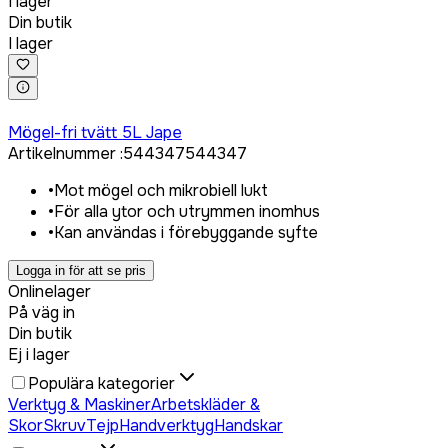
I lager
Din butik
I lager
Logga in för att köpa
Mögel-fri tvätt 5L Jape
Artikelnummer
:
544347
544347
•
Mot mögel och mikrobiell lukt
•
För alla ytor och utrymmen inomhus
•
Kan användas i förebyggande syfte
Logga in för att se pris
Onlinelager
På väg in
Din butik
Ej i lager
Populära kategorier
Verktyg & Maskiner
Arbetskläder &
Skor
Skruv
Tejp
Handverktyg
Handskar