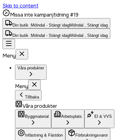
Skip to content
Missa inte kampanjtidning #19
Din butik :
Mölndal - Stängt idag
Mölndal , Stängt idag
Din butik :
Mölndal - Stängt idag
Mölndal , Stängt idag
Meny
Våra produkter
Meny
Tillbaka
Våra produkter
Byggmaterial
Arbetsplats
El & VVS
Infästning & Fästdon
Förbrukningsvaror