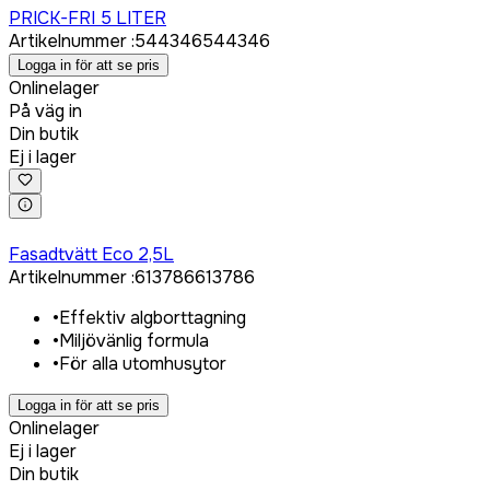
PRICK-FRI 5 LITER
Artikelnummer
:
544346
544346
Logga in för att se pris
Onlinelager
På väg in
Din butik
Ej i lager
Logga in för att köpa
Fasadtvätt Eco 2,5L
Artikelnummer
:
613786
613786
•
Effektiv algborttagning
•
Miljövänlig formula
•
För alla utomhusytor
Logga in för att se pris
Onlinelager
Ej i lager
Din butik