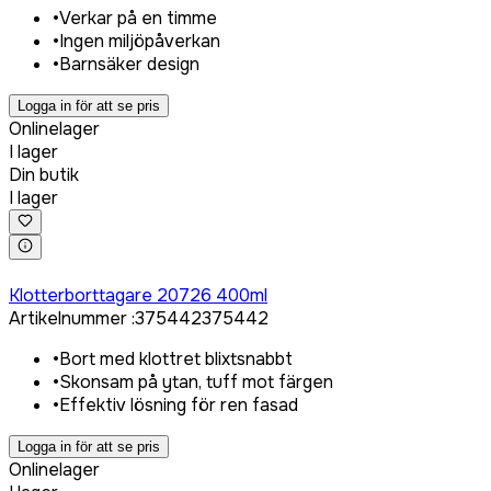
•
Verkar på en timme
•
Ingen miljöpåverkan
•
Barnsäker design
Logga in för att se pris
Onlinelager
I lager
Din butik
I lager
Logga in för att köpa
Klotterborttagare 20726 400ml
Artikelnummer
:
375442
375442
•
Bort med klottret blixtsnabbt
•
Skonsam på ytan, tuff mot färgen
•
Effektiv lösning för ren fasad
Logga in för att se pris
Onlinelager