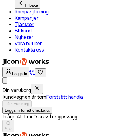
Tillbaka
Kampanjtidning
Kampanjer
Tjänster
Bli kund
Nyheter
Våra butiker
Kontakta oss
Logga in
Din varukorg
Kundvagnen är tom
Forstsätt handla
Töm varukorg
Logga in för att checka ut
Fråga AI: t.ex. “skruv för gipsvägg”
Sök