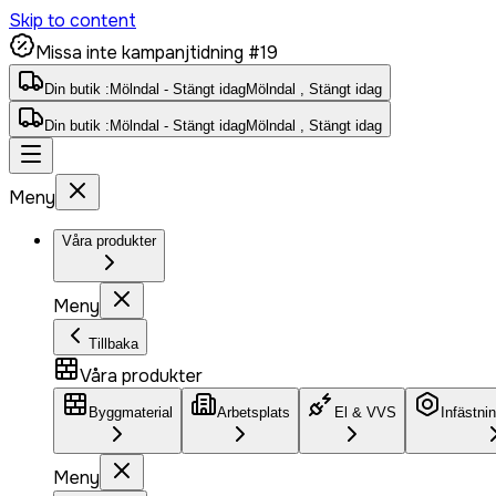
Skip to content
Missa inte kampanjtidning #19
Din butik :
Mölndal - Stängt idag
Mölndal , Stängt idag
Din butik :
Mölndal - Stängt idag
Mölndal , Stängt idag
Meny
Våra produkter
Meny
Tillbaka
Våra produkter
Byggmaterial
Arbetsplats
El & VVS
Infästni
Meny