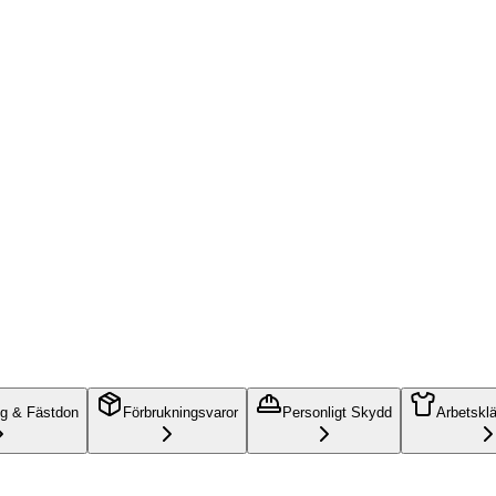
ng & Fästdon
Förbrukningsvaror
Personligt Skydd
Arbetskl