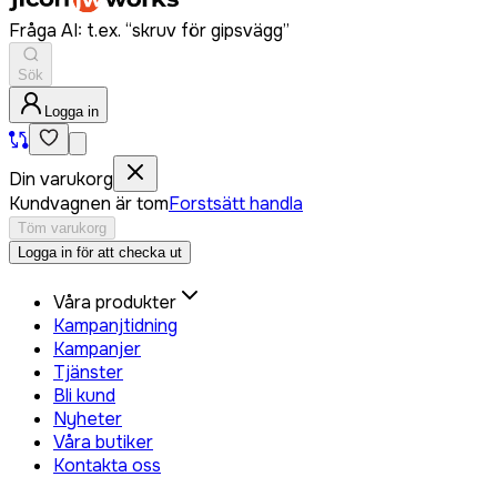
Fråga AI: t.ex. “skruv för gipsvägg”
Sök
Logga in
Din varukorg
Kundvagnen är tom
Forstsätt handla
Töm varukorg
Logga in för att checka ut
Våra produkter
Kampanjtidning
Kampanjer
Tjänster
Bli kund
Nyheter
Våra butiker
Kontakta oss