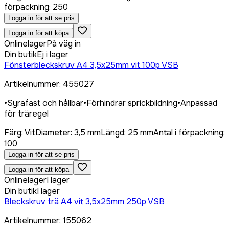
förpackning
:
250
Logga in för att se pris
Logga in för att köpa
Onlinelager
På väg in
Din butik
Ej i lager
Fönsterbleckskruv A4 3,5x25mm vit 100p VSB
Artikelnummer
:
455027
•
Syrafast och hållbar
•
Förhindrar sprickbildning
•
Anpassad
för träregel
Färg
:
Vit
Diameter
:
3,5 mm
Längd
:
25 mm
Antal i förpackning
:
100
Logga in för att se pris
Logga in för att köpa
Onlinelager
I lager
Din butik
I lager
Bleckskruv trä A4 vit 3,5x25mm 250p VSB
Artikelnummer
:
155062