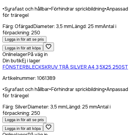
•
Syrafast och hållbar
•
Förhindrar sprickbildning
•
Anpassad
för träregel
Färg
:
Ofärgad
Diameter
:
3,5 mm
Längd
:
25 mm
Antal i
förpackning
:
250
Logga in för att se pris
Logga in för att köpa
Onlinelager
På väg in
Din butik
Ej i lager
FÖNSTERBLECKSKRUV TRÄ SILVER A4 3,5X25 250ST
Artikelnummer
:
1061389
•
Syrafast och hållbar
•
Förhindrar sprickbildning
•
Anpassad
för träregel
Färg
:
Silver
Diameter
:
3,5 mm
Längd
:
25 mm
Antal i
förpackning
:
250
Logga in för att se pris
Logga in för att köpa
Onlinelager
På väg in