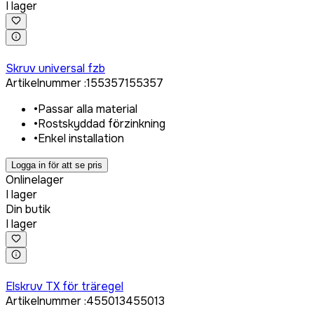
I lager
Logga in för att köpa
Skruv universal fzb
Artikelnummer
:
155357
155357
•
Passar alla material
•
Rostskyddad förzinkning
•
Enkel installation
Logga in för att se pris
Onlinelager
I lager
Din butik
I lager
Logga in för att köpa
Elskruv TX för träregel
Artikelnummer
:
455013
455013