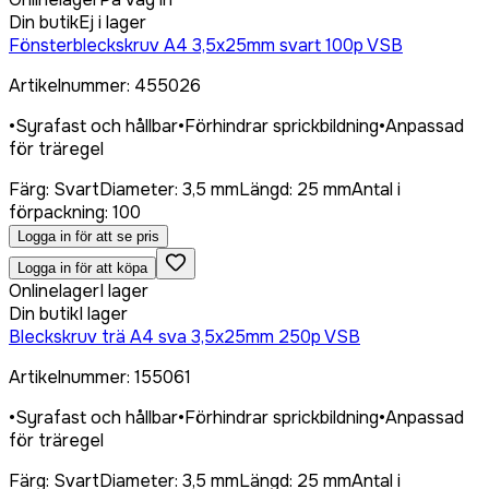
Din butik
Ej i lager
Fönsterbleckskruv A4 3,5x25mm svart 100p VSB
Artikelnummer
:
455026
•
Syrafast och hållbar
•
Förhindrar sprickbildning
•
Anpassad
för träregel
Färg
:
Svart
Diameter
:
3,5 mm
Längd
:
25 mm
Antal i
förpackning
:
100
Logga in för att se pris
Logga in för att köpa
Onlinelager
I lager
Din butik
I lager
Bleckskruv trä A4 sva 3,5x25mm 250p VSB
Artikelnummer
:
155061
•
Syrafast och hållbar
•
Förhindrar sprickbildning
•
Anpassad
för träregel
Färg
:
Svart
Diameter
:
3,5 mm
Längd
:
25 mm
Antal i