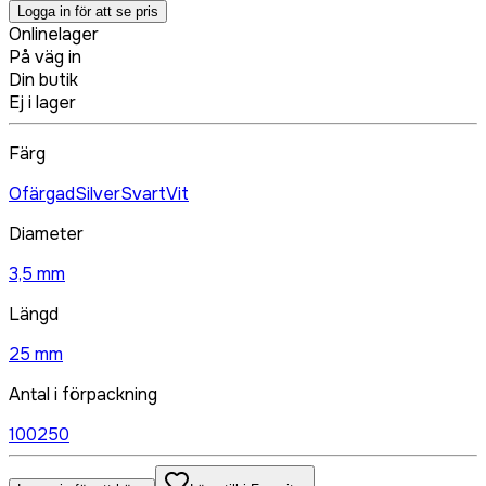
Logga in för att se pris
Onlinelager
På väg in
Din butik
Ej i lager
Färg
Ofärgad
Silver
Svart
Vit
Diameter
3,5 mm
Längd
25 mm
Antal i förpackning
100
250