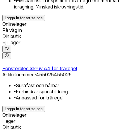
•
Minskad risk för sprickor i trä. Lägre moment vid
idragning. Minskad iskruvningstid.
Logga in för att se pris
Onlinelager
På väg in
Din butik
Ej i lager
Logga in för att köpa
Fönsterbleckskruv A4 för träregel
Artikelnummer
:
455025
455025
•
Syrafast och hållbar
•
Förhindrar sprickbildning
•
Anpassad för träregel
Logga in för att se pris
Onlinelager
I lager
Din butik