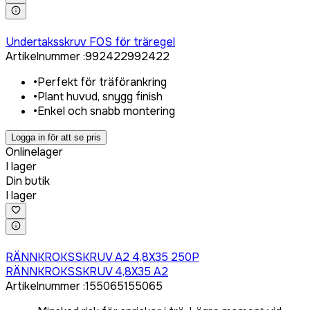
Logga in för att köpa
Undertaksskruv FOS för träregel
Artikelnummer
:
992422
992422
•
Perfekt för träförankring
•
Plant huvud, snygg finish
•
Enkel och snabb montering
Logga in för att se pris
Onlinelager
I lager
Din butik
I lager
Logga in för att köpa
RÄNNKROKSSKRUV A2 4,8X35 250P
RÄNNKROKSSKRUV 4,8X35 A2
Artikelnummer
:
155065
155065