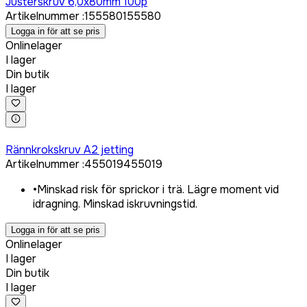
Justerskruv 6,0x80mm 100p
Artikelnummer
:
155580
155580
Logga in för att se pris
Onlinelager
I lager
Din butik
I lager
Logga in för att köpa
Rännkrokskruv A2 jetting
Artikelnummer
:
455019
455019
•
Minskad risk för sprickor i trä. Lägre moment vid
idragning. Minskad iskruvningstid.
Logga in för att se pris
Onlinelager
I lager
Din butik
I lager