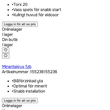
•
Torx 20
•
Vass spets för snabb start
•
Kullrigt huvud för eldosor
Logga in för att se pris
Onlinelager
I lager
Din butik
I lager
Logga in för att köpa
Mineritskruv fzb
Artikelnummer
:
155238
155238
•
Blåförzinkad yta
•
Optimal för minerit
•
Snabb installation
Logga in för att se pris
Onlinelager