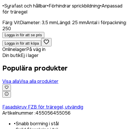
•
Syrafast och hållbar
•
Förhindrar sprickbildning
•
Anpassad
för träregel
Färg
:
Vit
Diameter
:
3,5 mm
Längd
:
25 mm
Antal i förpackning
:
250
Logga in för att se pris
Logga in för att köpa
Onlinelager
På väg in
Din butik
Ej i lager
Populära produkter
Visa alla
Visa alla produkter
Logga in för att köpa
Fasadskruv FZB för träregel, utvändig
Artikelnummer
:
455056
455056
•
Snabb borrning i stål