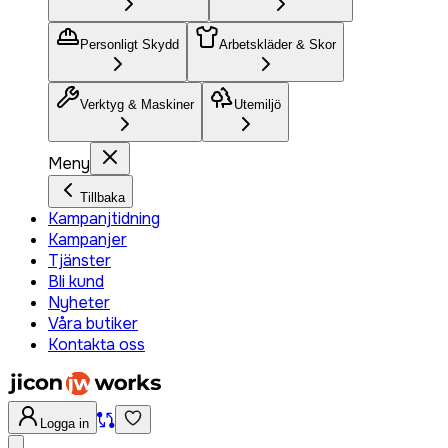
Personligt Skydd
Arbetskläder & Skor
Verktyg & Maskiner
Utemiljö
Meny
Tillbaka
Kampanjtidning
Kampanjer
Tjänster
Bli kund
Nyheter
Våra butiker
Kontakta oss
Logga in