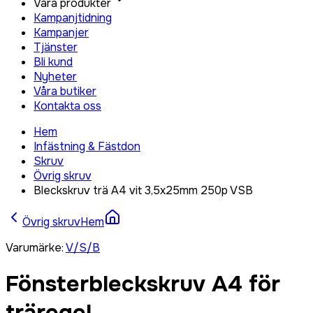
Våra produkter
Kampanjtidning
Kampanjer
Tjänster
Bli kund
Nyheter
Våra butiker
Kontakta oss
Hem
Infästning & Fästdon
Skruv
Övrig skruv
Bleckskruv trä A4 vit 3,5x25mm 250p VSB
Övrig skruv
Hem
Varumärke
:
V/S/B
Fönsterbleckskruv A4 för
träregel