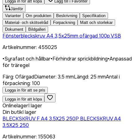
Logga in för att köpa
Lägg till i Favoriter
Jämför
Varianter
Om produkten
Beskrivning
Specifikation
Material- och skötselråd
Forpackning
Matt och storlekar
Dokument
Bildgalleri
Fönsterbleckskruv A4 3,5x25mm ofärgad 100p VSB
Artikelnummer
:
455025
•
Syrafast och hållbar
•
Förhindrar sprickbildning
•
Anpassad
för träregel
Färg
:
Ofärgad
Diameter
:
3,5 mm
Längd
:
25 mm
Antal i
förpackning
:
100
Logga in för att se pris
Logga in för att köpa
Onlinelager
I lager
Din butik
I lager
BLECKSKRUV F A4 3.5X25 250P BLECKSKRUV A4
3.5X25 250
Artikelnummer
:
155063