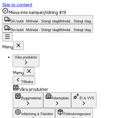
Skip to content
Missa inte kampanjtidning #19
Din butik :
Mölndal - Stängt idag
Mölndal , Stängt idag
Din butik :
Mölndal - Stängt idag
Mölndal , Stängt idag
Meny
Våra produkter
Meny
Tillbaka
Våra produkter
Byggmaterial
Arbetsplats
El & VVS
Infästning & Fästdon
Förbrukningsvaror