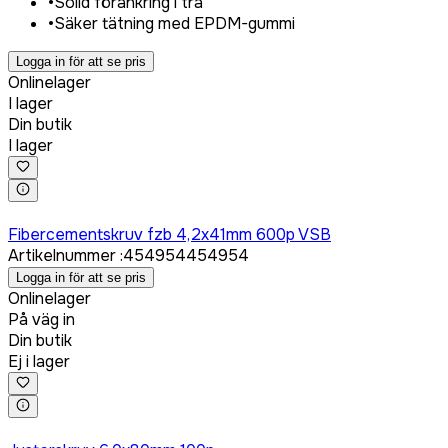
•
Solid förankring i trä
•
Säker tätning med EPDM-gummi
Logga in för att se pris
Onlinelager
I lager
Din butik
I lager
Logga in för att köpa
Fibercementskruv fzb 4,2x41mm 600p VSB
Artikelnummer
:
454954
454954
Logga in för att se pris
Onlinelager
På väg in
Din butik
Ej i lager
Logga in för att köpa