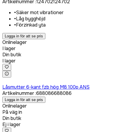
Artikelnummer
:
124702
124702
•
Säker mot vibrationer
•
Låg bygghöjd
•
Förzinkad yta
Logga in för att se pris
Onlinelager
I lager
Din butik
I lager
Logga in för att köpa
Låsmutter 6-kant fzb hög M8 100p ANS
Artikelnummer
:
688086
688086
Logga in för att se pris
Onlinelager
På väg in
Din butik
Ej i lager