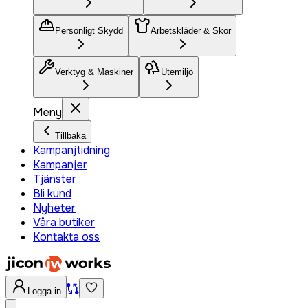
Personligt Skydd
Arbetskläder & Skor
Verktyg & Maskiner
Utemiljö
Meny
Tillbaka
Kampanjtidning
Kampanjer
Tjänster
Bli kund
Nyheter
Våra butiker
Kontakta oss
Logga in