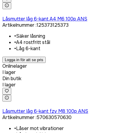
Logga in för att köpa
Låsmutter låg 6-kant A4 M6 100p ANS
Artikelnummer
:
125373
125373
•
Säker låsning
•
A4 rostfritt stål
•
Låg 6-kant
Logga in för att se pris
Onlinelager
I lager
Din butik
I lager
Logga in för att köpa
Låsmutter låg 6-kant fzv M8 100p ANS
Artikelnummer
:
570630
570630
•
Låser mot vibrationer