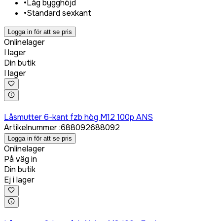
•
Låg bygghöjd
•
Standard sexkant
Logga in för att se pris
Onlinelager
I lager
Din butik
I lager
Logga in för att köpa
Låsmutter 6-kant fzb hög M12 100p ANS
Artikelnummer
:
688092
688092
Logga in för att se pris
Onlinelager
På väg in
Din butik
Ej i lager
Logga in för att köpa