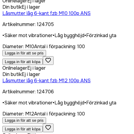
Onlinelager
Ej i lager
Din butik
Ej i lager
Låsmutter låg 6-kant fzb M10 100p ANS
Artikelnummer
:
124705
•
Säker mot vibrationer
•
Låg bygghöjd
•
Förzinkad yta
Diameter
:
M10
Antal i förpackning
:
100
Logga in för att se pris
Logga in för att köpa
Onlinelager
Ej i lager
Din butik
Ej i lager
Låsmutter låg 6-kant fzb M12 100p ANS
Artikelnummer
:
124706
•
Säker mot vibrationer
•
Låg bygghöjd
•
Förzinkad yta
Diameter
:
M12
Antal i förpackning
:
100
Logga in för att se pris
Logga in för att köpa