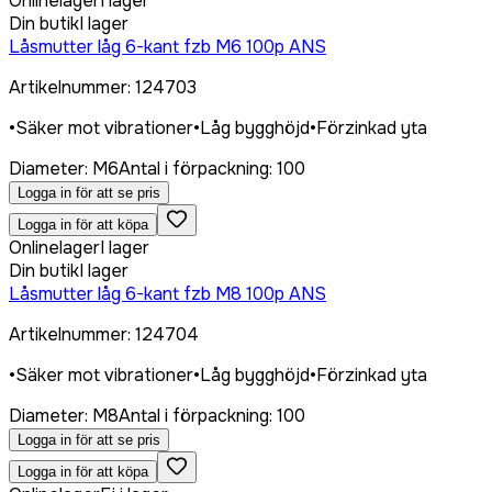
Onlinelager
I lager
Din butik
I lager
Låsmutter låg 6-kant fzb M6 100p ANS
Artikelnummer
:
124703
•
Säker mot vibrationer
•
Låg bygghöjd
•
Förzinkad yta
Diameter
:
M6
Antal i förpackning
:
100
Logga in för att se pris
Logga in för att köpa
Onlinelager
I lager
Din butik
I lager
Låsmutter låg 6-kant fzb M8 100p ANS
Artikelnummer
:
124704
•
Säker mot vibrationer
•
Låg bygghöjd
•
Förzinkad yta
Diameter
:
M8
Antal i förpackning
:
100
Logga in för att se pris
Logga in för att köpa