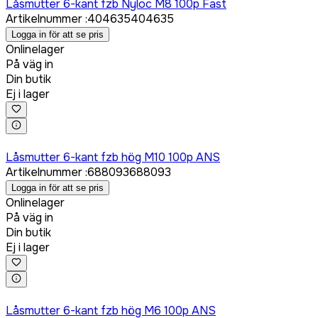
Låsmutter 6-kant fzb Nyloc M8 100p Fast
Artikelnummer
:
404635
404635
Logga in för att se pris
Onlinelager
På väg in
Din butik
Ej i lager
Logga in för att köpa
Låsmutter 6-kant fzb hög M10 100p ANS
Artikelnummer
:
688093
688093
Logga in för att se pris
Onlinelager
På väg in
Din butik
Ej i lager
Logga in för att köpa
Låsmutter 6-kant fzb hög M6 100p ANS