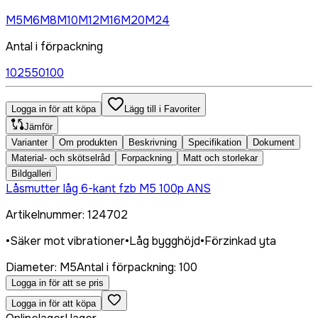
M5
M6
M8
M10
M12
M16
M20
M24
Antal i förpackning
10
25
50
100
Logga in för att köpa
Lägg till i Favoriter
Jämför
Varianter
Om produkten
Beskrivning
Specifikation
Dokument
Material- och skötselråd
Forpackning
Matt och storlekar
Bildgalleri
Låsmutter låg 6-kant fzb M5 100p ANS
Artikelnummer
:
124702
•
Säker mot vibrationer
•
Låg bygghöjd
•
Förzinkad yta
Diameter
:
M5
Antal i förpackning
:
100
Logga in för att se pris
Logga in för att köpa