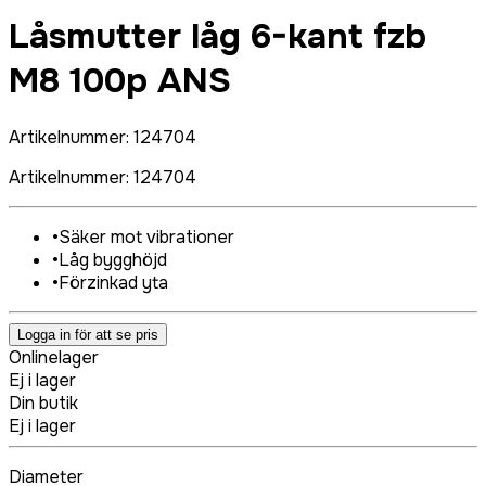
Låsmutter låg 6-kant fzb
M8 100p ANS
Artikelnummer
:
124704
Artikelnummer
:
124704
•
Säker mot vibrationer
•
Låg bygghöjd
•
Förzinkad yta
Logga in för att se pris
Onlinelager
Ej i lager
Din butik
Ej i lager
Diameter