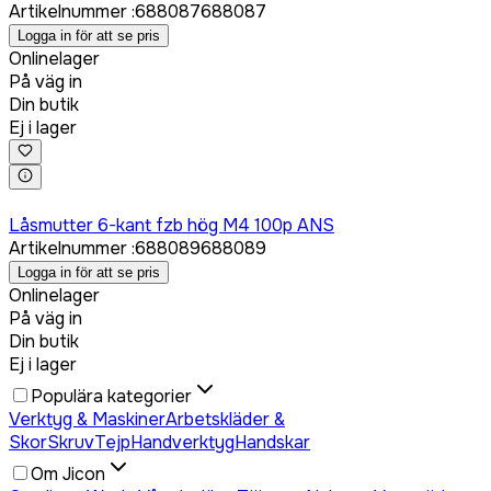
Artikelnummer
:
688087
688087
Logga in för att se pris
Onlinelager
På väg in
Din butik
Ej i lager
Logga in för att köpa
Låsmutter 6-kant fzb hög M4 100p ANS
Artikelnummer
:
688089
688089
Logga in för att se pris
Onlinelager
På väg in
Din butik
Ej i lager
Populära kategorier
Verktyg & Maskiner
Arbetskläder &
Skor
Skruv
Tejp
Handverktyg
Handskar
Om Jicon