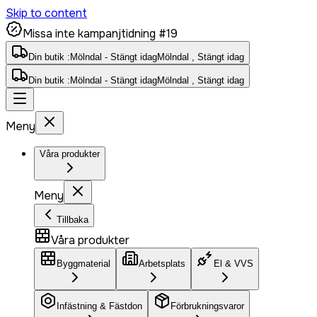
Skip to content
Missa inte kampanjtidning #19
Din butik :
Mölndal - Stängt idag
Mölndal , Stängt idag
Din butik :
Mölndal - Stängt idag
Mölndal , Stängt idag
Meny
Våra produkter
Meny
Tillbaka
Våra produkter
Byggmaterial
Arbetsplats
El & VVS
Infästning & Fästdon
Förbrukningsvaror