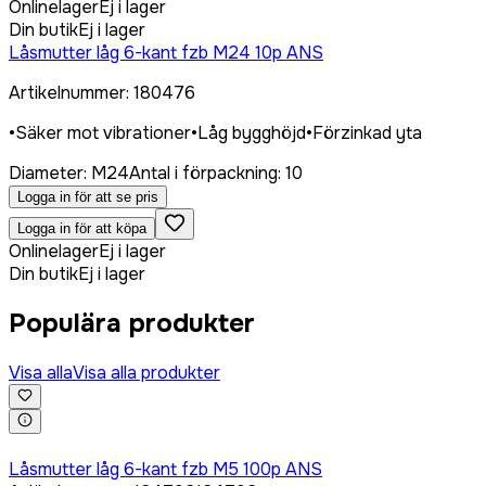
Onlinelager
Ej i lager
Din butik
Ej i lager
Låsmutter låg 6-kant fzb M24 10p ANS
Artikelnummer
:
180476
•
Säker mot vibrationer
•
Låg bygghöjd
•
Förzinkad yta
Diameter
:
M24
Antal i förpackning
:
10
Logga in för att se pris
Logga in för att köpa
Onlinelager
Ej i lager
Din butik
Ej i lager
Populära produkter
Visa alla
Visa alla produkter
Logga in för att köpa
Låsmutter låg 6-kant fzb M5 100p ANS