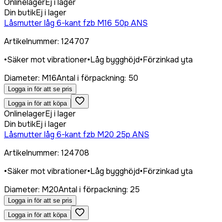
Onlinelager
Ej i lager
Din butik
Ej i lager
Låsmutter låg 6-kant fzb M16 50p ANS
Artikelnummer
:
124707
•
Säker mot vibrationer
•
Låg bygghöjd
•
Förzinkad yta
Diameter
:
M16
Antal i förpackning
:
50
Logga in för att se pris
Logga in för att köpa
Onlinelager
Ej i lager
Din butik
Ej i lager
Låsmutter låg 6-kant fzb M20 25p ANS
Artikelnummer
:
124708
•
Säker mot vibrationer
•
Låg bygghöjd
•
Förzinkad yta
Diameter
:
M20
Antal i förpackning
:
25
Logga in för att se pris
Logga in för att köpa