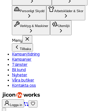
Personligt Skydd
Arbetskläder & Skor
Verktyg & Maskiner
Utemiljö
Meny
Tillbaka
Kampanjtidning
Kampanjer
Tjänster
Bli kund
Nyheter
Våra butiker
Kontakta oss
Logga in