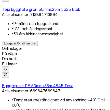
Logga in för att köpa
Tejp byggfolie grön 50mmx25m 5525 Etab
Artikelnummer
:
713894
713894
•
P-märkt och typgodkänd
•
UV- och åldringsstabil
•
50 års åldringsbeständighet
Logga in för att se pris
Onlinelager
På väg in
Din butik
Ej i lager
Logga in för att köpa
Byggtejp vit PE 50mmx33m 4845 Tesa
Artikelnummer
:
669647
669647
•
Temperaturbeständighet vid användning: -40° C till +
60°C