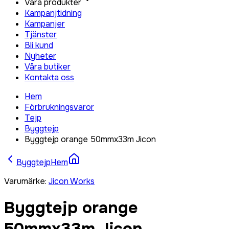
Våra produkter
Kampanjtidning
Kampanjer
Tjänster
Bli kund
Nyheter
Våra butiker
Kontakta oss
Hem
Förbrukningsvaror
Tejp
Byggtejp
Byggtejp orange 50mmx33m Jicon
Byggtejp
Hem
Varumärke
:
Jicon Works
Byggtejp orange
50mmx33m Jicon