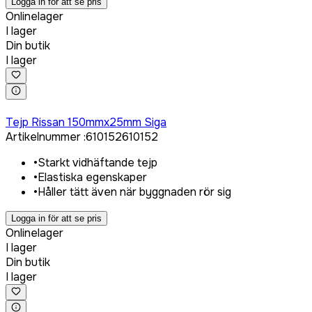
Logga in för att se pris
Onlinelager
I lager
Din butik
I lager
Logga in för att köpa
Tejp Rissan 150mmx25mm Siga
Artikelnummer
:
610152
610152
•
Starkt vidhäftande tejp
•
Elastiska egenskaper
•
Håller tätt även när byggnaden rör sig
Logga in för att se pris
Onlinelager
I lager
Din butik
I lager