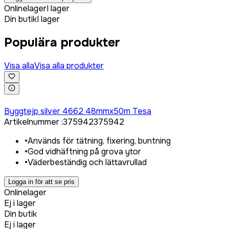
Onlinelager
I lager
Din butik
I lager
Populära produkter
Visa alla
Visa alla produkter
Logga in för att köpa
Byggtejp silver 4662 48mmx50m Tesa
Artikelnummer
:
375942
375942
•
Används för tätning, fixering, buntning
•
God vidhäftning på grova ytor
•
Väderbeständig och lättavrullad
Logga in för att se pris
Onlinelager
Ej i lager
Din butik
Ej i lager