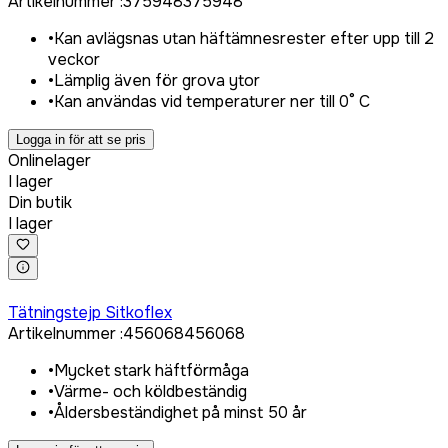
Artikelnummer
:
375948
375948
•
Kan avlägsnas utan häftämnesrester efter upp till 2
veckor
•
Lämplig även för grova ytor
•
Kan användas vid temperaturer ner till 0° C
Logga in för att se pris
Onlinelager
I lager
Din butik
I lager
Logga in för att köpa
Tätningstejp Sitkoflex
Artikelnummer
:
456068
456068
•
Mycket stark häftförmåga
•
Värme- och köldbeständig
•
Åldersbeständighet på minst 50 år