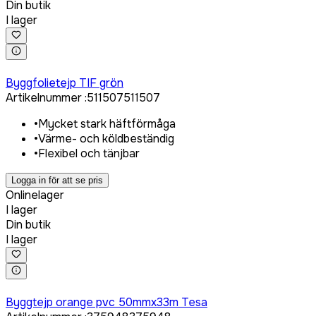
Din butik
I lager
Logga in för att köpa
Byggfolietejp TIF grön
Artikelnummer
:
511507
511507
•
Mycket stark häftförmåga
•
Värme- och köldbeständig
•
Flexibel och tänjbar
Logga in för att se pris
Onlinelager
I lager
Din butik
I lager
Logga in för att köpa
Byggtejp orange pvc 50mmx33m Tesa