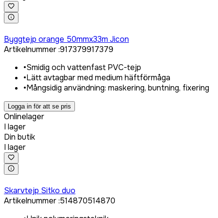
Logga in för att köpa
Byggtejp orange 50mmx33m Jicon
Artikelnummer
:
917379
917379
•
Smidig och vattenfast PVC-tejp
•
Lätt avtagbar med medium häftförmåga
•
Mångsidig användning: maskering, buntning, fixering
Logga in för att se pris
Onlinelager
I lager
Din butik
I lager
Logga in för att köpa
Skarvtejp Sitko duo
Artikelnummer
:
514870
514870