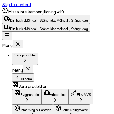
Skip to content
Missa inte kampanjtidning #19
Din butik :
Mölndal - Stängt idag
Mölndal , Stängt idag
Din butik :
Mölndal - Stängt idag
Mölndal , Stängt idag
Meny
Våra produkter
Meny
Tillbaka
Våra produkter
Byggmaterial
Arbetsplats
El & VVS
Infästning & Fästdon
Förbrukningsvaror