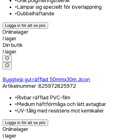
•
Unik polymeringsteknik
•
Lämpar sig speciellt för överlappning
•
Dubbelhäftande
Logga in för att se pris
Onlinelager
I lager
Din butik
I lager
Logga in för att köpa
Byggtejp gul räfflad 50mmx30m Jicon
Artikelnummer
:
825972
825972
•
Rivbar räfflad PVC-film
•
Medium häftförmåga och lätt avtagbar
•
UV-tålig med resistens mot kemikalier
Logga in för att se pris
Onlinelager
I lager