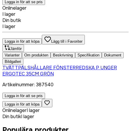
Logga in för att se pris
Onlinelager
I lager
Din butik
I lager
Logga in för att köpa
Lägg till i Favoriter
Jämför
Varianter
Om produkten
Beskrivning
Specifikation
Dokument
Bildgalleri
TVÄTTPÄLSHÅLLARE FÖNSTERREDSKA P UNGER
ERGOTEC 35CM GRÖN
Artikelnummer
:
387540
Logga in för att se pris
Logga in för att köpa
Onlinelager
I lager
Din butik
I lager
Populära produkter