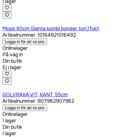
I lager
Logga in för att köpa
Mopp 60cm Glenta kombi bonder torr/fukt
Artikelnummer
:
1016492
1016492
Logga in för att se pris
Onlinelager
På väg in
Din butik
Ej i lager
Logga in för att köpa
GOLVRAKA VIT, KANT 55cm
Artikelnummer
:
907982
907982
Logga in för att se pris
Onlinelager
I lager
Din butik
I lager