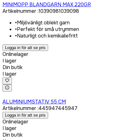
MINIMOPP BLANDGARN MAX 220GR
Artikelnummer
:
1039098
1039098
•
Miljövänligt oblekt garn
•
Perfekt för små utrymmen
•
Naturligt och kemikaliefritt
Logga in för att se pris
Onlinelager
I lager
Din butik
I lager
Logga in för att köpa
ALUMINIUMSTATIV 55 CM
Artikelnummer
:
445947
445947
Logga in för att se pris
Onlinelager
I lager
Din butik