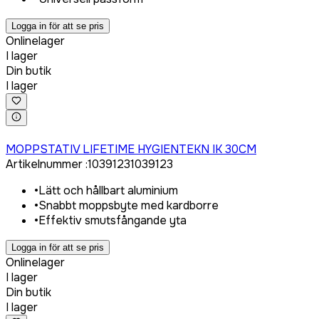
Logga in för att se pris
Onlinelager
I lager
Din butik
I lager
Logga in för att köpa
MOPPSTATIV LIFETIME HYGIENTEKN IK 30CM
Artikelnummer
:
1039123
1039123
•
Lätt och hållbart aluminium
•
Snabbt moppsbyte med kardborre
•
Effektiv smutsfångande yta
Logga in för att se pris
Onlinelager
I lager
Din butik
I lager