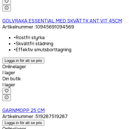
Logga in för att köpa
GOLVRAKA ESSENTIAL MED SKVÄTTK ANT VIT 45CM
Artikelnummer
:
1094569
1094569
•
Rostfri styrka
•
Skvättfri städning
•
Effektiv smutsborttagning
Logga in för att se pris
Onlinelager
I lager
Din butik
I lager
Logga in för att köpa
GARNMOPP 25 CM
Artikelnummer
:
519287
519287
Logga in för att se pris
Onlinelager