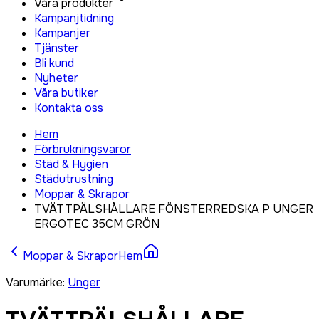
Våra produkter
Kampanjtidning
Kampanjer
Tjänster
Bli kund
Nyheter
Våra butiker
Kontakta oss
Hem
Förbrukningsvaror
Städ & Hygien
Städutrustning
Moppar & Skrapor
TVÄTTPÄLSHÅLLARE FÖNSTERREDSKA P UNGER
ERGOTEC 35CM GRÖN
Moppar & Skrapor
Hem
Varumärke
:
Unger