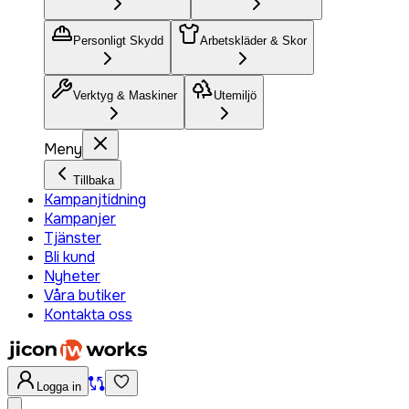
Personligt Skydd
Arbetskläder & Skor
Verktyg & Maskiner
Utemiljö
Meny
Tillbaka
Kampanjtidning
Kampanjer
Tjänster
Bli kund
Nyheter
Våra butiker
Kontakta oss
Logga in