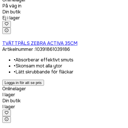
På väg in
Din butik
Ej i lager
Logga in för att köpa
TVÄTTPÄLS ZEBRA ACTIVA 35CM
Artikelnummer
:
1039186
1039186
•
Absorberar effektivt smuts
•
Skonsam mot alla ytor
•
Lätt skrubbande för fläckar
Logga in för att se pris
Onlinelager
I lager
Din butik
I lager
Logga in för att köpa