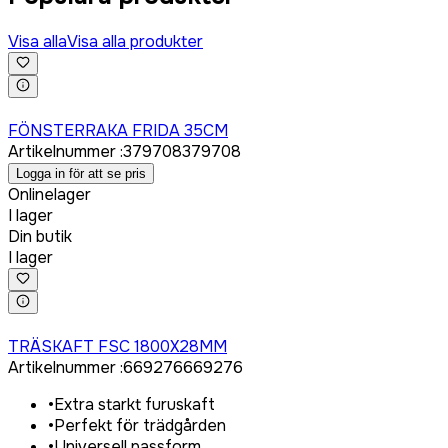
Visa alla
Visa alla produkter
Logga in för att köpa
FÖNSTERRAKA FRIDA 35CM
Artikelnummer
:
379708
379708
Logga in för att se pris
Onlinelager
I lager
Din butik
I lager
Logga in för att köpa
TRÄSKAFT FSC 1800X28MM
Artikelnummer
:
669276
669276
•
Extra starkt furuskaft
•
Perfekt för trädgården
•
Universell passform