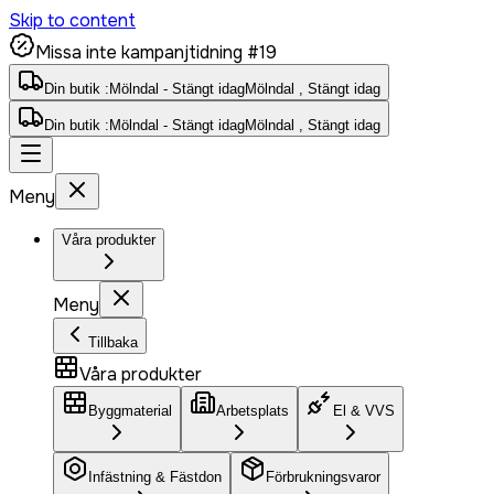
Skip to content
Missa inte kampanjtidning #19
Din butik :
Mölndal - Stängt idag
Mölndal , Stängt idag
Din butik :
Mölndal - Stängt idag
Mölndal , Stängt idag
Meny
Våra produkter
Meny
Tillbaka
Våra produkter
Byggmaterial
Arbetsplats
El & VVS
Infästning & Fästdon
Förbrukningsvaror