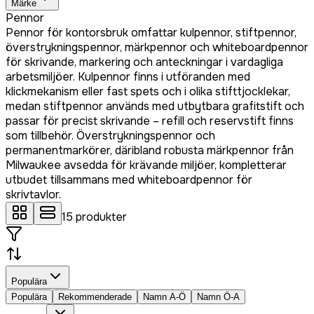
Märke
Pennor
Pennor för kontorsbruk omfattar kulpennor, stiftpennor,
överstrykningspennor, märkpennor och whiteboardpennor
för skrivande, markering och anteckningar i vardagliga
arbetsmiljöer. Kulpennor finns i utföranden med
klickmekanism eller fast spets och i olika stifttjocklekar,
medan stiftpennor används med utbytbara grafitstift och
passar för precist skrivande – refill och reservstift finns
som tillbehör. Överstrykningspennor och
permanentmarkörer, däribland robusta märkpennor från
Milwaukee avsedda för krävande miljöer, kompletterar
utbudet tillsammans med whiteboardpennor för
skrivtavlor.
15
produkter
Populära
Populära
Rekommenderade
Namn A-Ö
Namn Ö-A