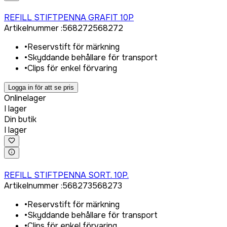
Logga in för att köpa
REFILL STIFTPENNA GRAFIT 10P
Artikelnummer
:
568272
568272
•
Reservstift för märkning
•
Skyddande behållare för transport
•
Clips för enkel förvaring
Logga in för att se pris
Onlinelager
I lager
Din butik
I lager
Logga in för att köpa
REFILL STIFTPENNA SORT. 10P.
Artikelnummer
:
568273
568273
•
Reservstift för märkning
•
Skyddande behållare för transport
•
Clips för enkel förvaring