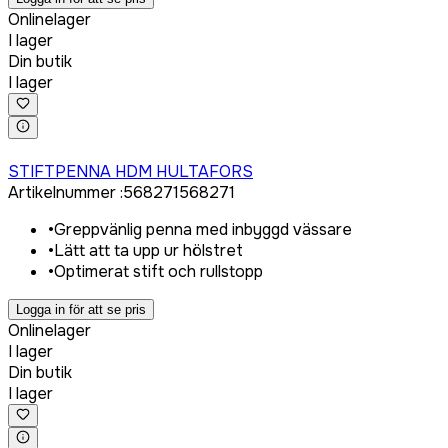
Onlinelager
I lager
Din butik
I lager
Logga in för att köpa
STIFTPENNA HDM HULTAFORS
Artikelnummer
:
568271
568271
•
Greppvänlig penna med inbyggd vässare
•
Lätt att ta upp ur hölstret
•
Optimerat stift och rullstopp
Logga in för att se pris
Onlinelager
I lager
Din butik
I lager