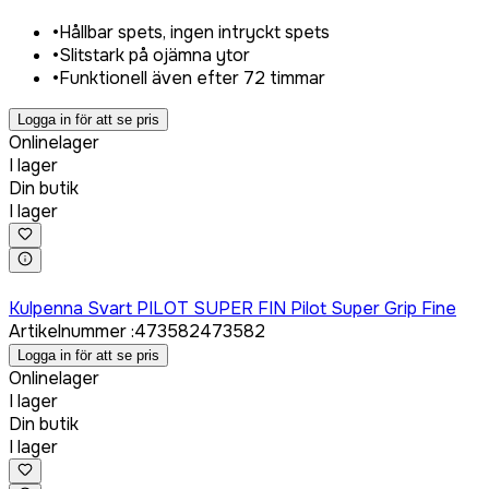
•
Hållbar spets, ingen intryckt spets
•
Slitstark på ojämna ytor
•
Funktionell även efter 72 timmar
Logga in för att se pris
Onlinelager
I lager
Din butik
I lager
Logga in för att köpa
Kulpenna Svart PILOT SUPER FIN Pilot Super Grip Fine
Artikelnummer
:
473582
473582
Logga in för att se pris
Onlinelager
I lager
Din butik
I lager