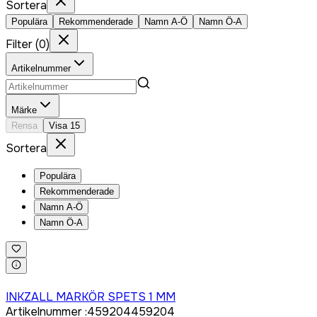
Sortera
Populära
Rekommenderade
Namn A-Ö
Namn Ö-A
Filter
(
0
)
Artikelnummer
Märke
Rensa
Visa
15
Sortera
Populära
Rekommenderade
Namn A-Ö
Namn Ö-A
Logga in för att köpa
INKZALL MARKÖR SPETS 1 MM
Artikelnummer
:
459204
459204