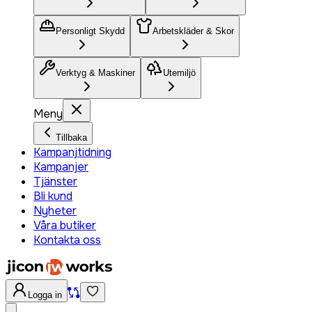
Personligt Skydd
Arbetskläder & Skor
Verktyg & Maskiner
Utemiljö
Meny
Tillbaka
Kampanjtidning
Kampanjer
Tjänster
Bli kund
Nyheter
Våra butiker
Kontakta oss
Logga in