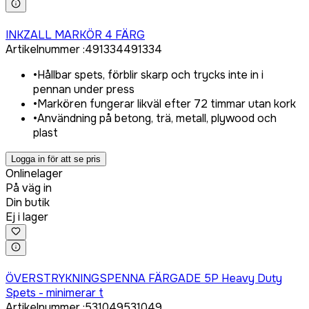
Logga in för att köpa
INKZALL MARKÖR 4 FÄRG
Artikelnummer
:
491334
491334
•
Hållbar spets, förblir skarp och trycks inte in i
pennan under press
•
Markören fungerar likväl efter 72 timmar utan kork
•
Användning på betong, trä, metall, plywood och
plast
Logga in för att se pris
Onlinelager
På väg in
Din butik
Ej i lager
Logga in för att köpa
ÖVERSTRYKNINGSPENNA FÄRGADE 5P Heavy Duty
Spets - minimerar t
Artikelnummer
:
531049
531049