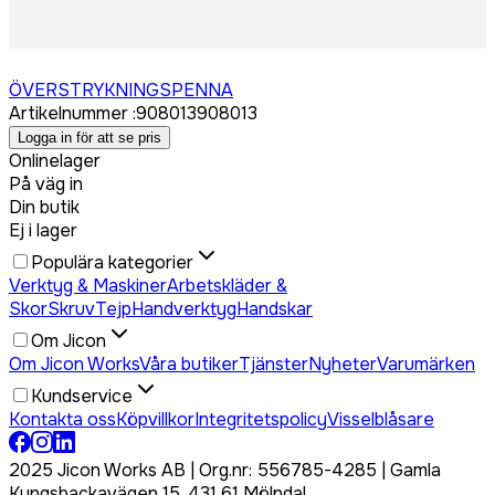
Logga in för att köpa
ÖVERSTRYKNINGSPENNA
Artikelnummer
:
908013
908013
Logga in för att se pris
Onlinelager
På väg in
Din butik
Ej i lager
Populära kategorier
Verktyg & Maskiner
Arbetskläder &
Skor
Skruv
Tejp
Handverktyg
Handskar
Om Jicon
Om Jicon Works
Våra butiker
Tjänster
Nyheter
Varumärken
Kundservice
Kontakta oss
Köpvillkor
Integritetspolicy
Visselblåsare
2025 Jicon Works AB | Org.nr: 556785-4285 | Gamla
Kungsbackavägen 15, 431 61 Mölndal