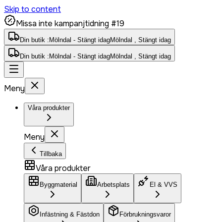
Skip to content
Missa inte kampanjtidning #19
Din butik :
Mölndal - Stängt idag
Mölndal , Stängt idag
Din butik :
Mölndal - Stängt idag
Mölndal , Stängt idag
Meny
Våra produkter
Meny
Tillbaka
Våra produkter
Byggmaterial
Arbetsplats
El & VVS
Infästning & Fästdon
Förbrukningsvaror