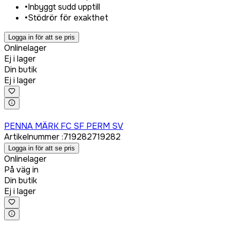
•
Inbyggt sudd upptill
•
Stödrör för exakthet
Logga in för att se pris
Onlinelager
Ej i lager
Din butik
Ej i lager
Logga in för att köpa
PENNA MÄRK FC SF PERM SV
Artikelnummer
:
719282
719282
Logga in för att se pris
Onlinelager
På väg in
Din butik
Ej i lager
Logga in för att köpa