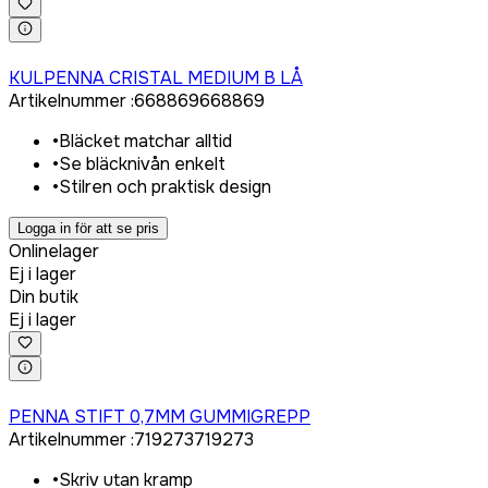
Logga in för att köpa
KULPENNA CRISTAL MEDIUM B LÅ
Artikelnummer
:
668869
668869
•
Bläcket matchar alltid
•
Se bläcknivån enkelt
•
Stilren och praktisk design
Logga in för att se pris
Onlinelager
Ej i lager
Din butik
Ej i lager
Logga in för att köpa
PENNA STIFT 0,7MM GUMMIGREPP
Artikelnummer
:
719273
719273
•
Skriv utan kramp