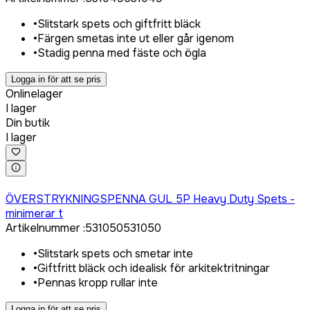
•
Slitstark spets och giftfritt bläck
•
Färgen smetas inte ut eller går igenom
•
Stadig penna med fäste och ögla
Logga in för att se pris
Onlinelager
I lager
Din butik
I lager
Logga in för att köpa
ÖVERSTRYKNINGSPENNA GUL 5P Heavy Duty Spets -
minimerar t
Artikelnummer
:
531050
531050
•
Slitstark spets och smetar inte
•
Giftfritt bläck och idealisk för arkitektritningar
•
Pennas kropp rullar inte
Logga in för att se pris