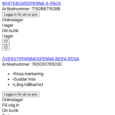
WHITEBOARDPENNA 4-PACK
Artikelnummer
:
719288
719288
Logga in för att se pris
Onlinelager
I lager
Din butik
I lager
Logga in för att köpa
ÖVERSTRYKNINGSPENNA BEIFA ROSA
Artikelnummer
:
765030
765030
•
Rosa markering
•
Suddar inte
•
Lång hållbarhet
Logga in för att se pris
Onlinelager
På väg in
Din butik