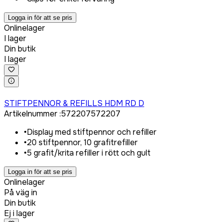
Logga in för att se pris
Onlinelager
I lager
Din butik
I lager
Logga in för att köpa
STIFTPENNOR & REFILLS HDM RD D
Artikelnummer
:
572207
572207
•
Display med stiftpennor och refiller
•
20 stiftpennor, 10 grafitrefiller
•
5 grafit/krita refiller i rött och gult
Logga in för att se pris
Onlinelager
På väg in
Din butik
Ej i lager