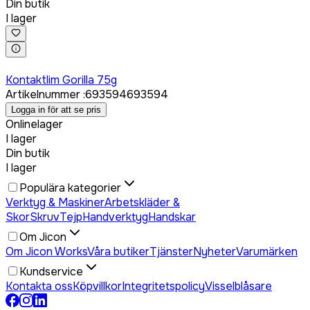
Din butik
I lager
Logga in för att köpa
Kontaktlim Gorilla 75g
Artikelnummer
:
693594
693594
Logga in för att se pris
Onlinelager
I lager
Din butik
I lager
Populära kategorier
Verktyg & Maskiner
Arbetskläder &
Skor
Skruv
Tejp
Handverktyg
Handskar
Om Jicon
Om Jicon Works
Våra butiker
Tjänster
Nyheter
Varumärken
Kundservice
Kontakta oss
Köpvillkor
Integritetspolicy
Visselblåsare