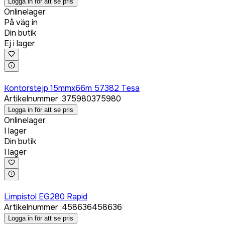
Logga in för att se pris
Onlinelager
På väg in
Din butik
Ej i lager
Logga in för att köpa
Kontorstejp 15mmx66m 57382 Tesa
Artikelnummer
:
375980
375980
Logga in för att se pris
Onlinelager
I lager
Din butik
I lager
Logga in för att köpa
Limpistol EG280 Rapid
Artikelnummer
:
458636
458636
Logga in för att se pris