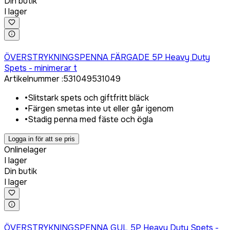
Din butik
I lager
Logga in för att köpa
ÖVERSTRYKNINGSPENNA FÄRGADE 5P Heavy Duty
Spets - minimerar t
Artikelnummer
:
531049
531049
•
Slitstark spets och giftfritt bläck
•
Färgen smetas inte ut eller går igenom
•
Stadig penna med fäste och ögla
Logga in för att se pris
Onlinelager
I lager
Din butik
I lager
Logga in för att köpa
ÖVERSTRYKNINGSPENNA GUL 5P Heavy Duty Spets -