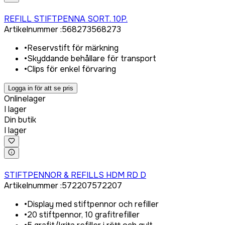
Logga in för att köpa
REFILL STIFTPENNA SORT. 10P.
Artikelnummer
:
568273
568273
•
Reservstift för märkning
•
Skyddande behållare för transport
•
Clips för enkel förvaring
Logga in för att se pris
Onlinelager
I lager
Din butik
I lager
Logga in för att köpa
STIFTPENNOR & REFILLS HDM RD D
Artikelnummer
:
572207
572207
•
Display med stiftpennor och refiller
•
20 stiftpennor, 10 grafitrefiller