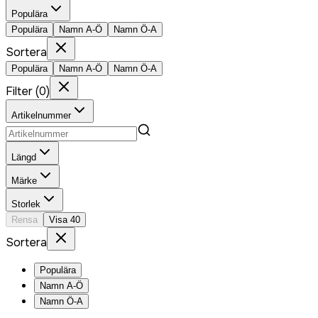
Populära
Populära
Namn A-Ö
Namn Ö-A
Sortera
Populära
Namn A-Ö
Namn Ö-A
Filter
(
0
)
Artikelnummer
Längd
Märke
Storlek
Rensa
Visa
40
Sortera
Populära
Namn A-Ö
Namn Ö-A