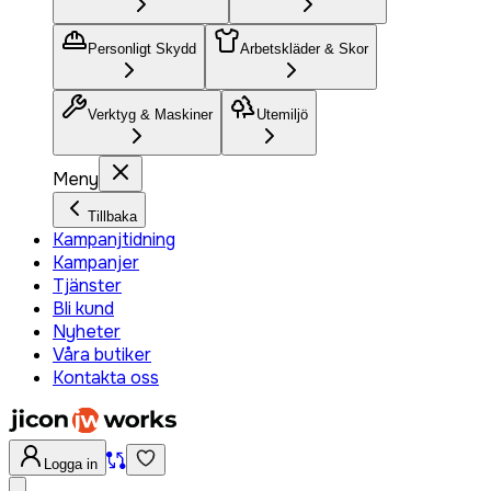
Personligt Skydd
Arbetskläder & Skor
Verktyg & Maskiner
Utemiljö
Meny
Tillbaka
Kampanjtidning
Kampanjer
Tjänster
Bli kund
Nyheter
Våra butiker
Kontakta oss
Logga in