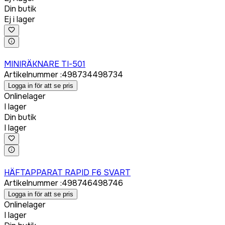
Din butik
Ej i lager
Logga in för att köpa
MINIRÄKNARE TI-501
Artikelnummer
:
498734
498734
Logga in för att se pris
Onlinelager
I lager
Din butik
I lager
Logga in för att köpa
HÄFTAPPARAT RAPID F6 SVART
Artikelnummer
:
498746
498746
Logga in för att se pris
Onlinelager
I lager