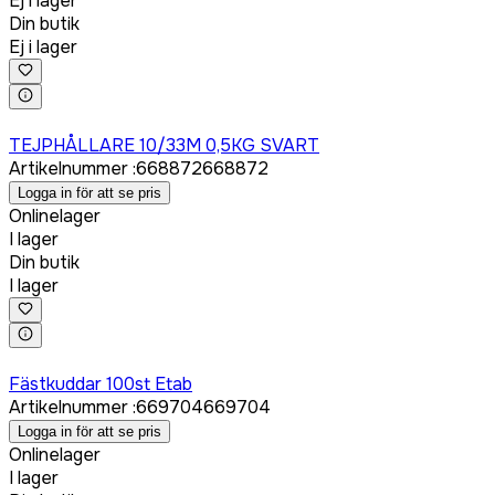
Ej i lager
Din butik
Ej i lager
Logga in för att köpa
TEJPHÅLLARE 10/33M 0,5KG SVART
Artikelnummer
:
668872
668872
Logga in för att se pris
Onlinelager
I lager
Din butik
I lager
Logga in för att köpa
Fästkuddar 100st Etab
Artikelnummer
:
669704
669704
Logga in för att se pris
Onlinelager
I lager