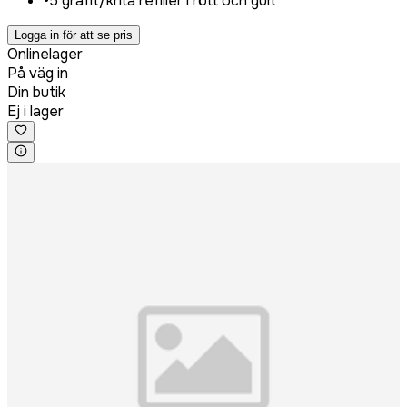
•
5 grafit/krita refiller i rött och gult
Logga in för att se pris
Onlinelager
På väg in
Din butik
Ej i lager