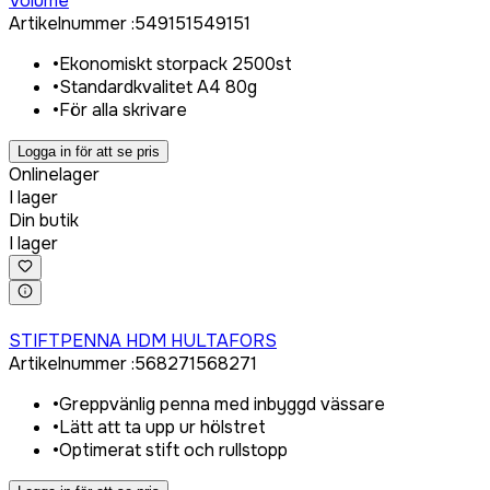
Volume
Artikelnummer
:
549151
549151
•
Ekonomiskt storpack 2500st
•
Standardkvalitet A4 80g
•
För alla skrivare
Logga in för att se pris
Onlinelager
I lager
Din butik
I lager
Logga in för att köpa
STIFTPENNA HDM HULTAFORS
Artikelnummer
:
568271
568271
•
Greppvänlig penna med inbyggd vässare
•
Lätt att ta upp ur hölstret
•
Optimerat stift och rullstopp