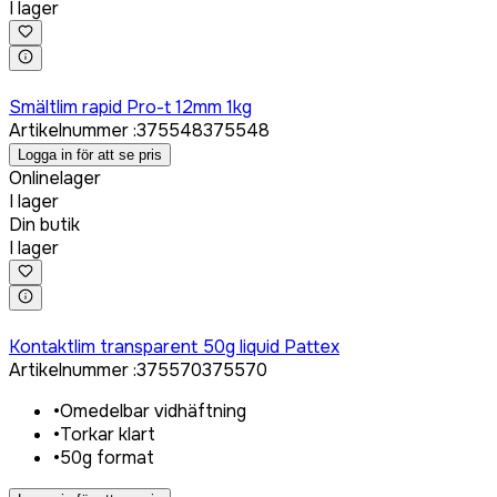
I lager
Logga in för att köpa
Smältlim rapid Pro-t 12mm 1kg
Artikelnummer
:
375548
375548
Logga in för att se pris
Onlinelager
I lager
Din butik
I lager
Logga in för att köpa
Kontaktlim transparent 50g liquid Pattex
Artikelnummer
:
375570
375570
•
Omedelbar vidhäftning
•
Torkar klart
•
50g format