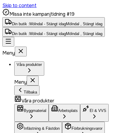
Skip to content
Missa inte kampanjtidning #19
Din butik :
Mölndal - Stängt idag
Mölndal , Stängt idag
Din butik :
Mölndal - Stängt idag
Mölndal , Stängt idag
Meny
Våra produkter
Meny
Tillbaka
Våra produkter
Byggmaterial
Arbetsplats
El & VVS
Infästning & Fästdon
Förbrukningsvaror