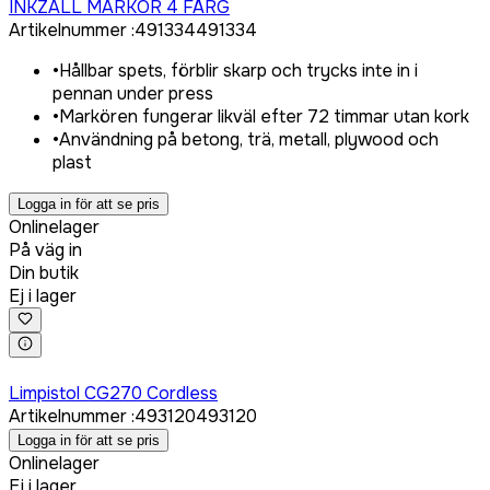
INKZALL MARKÖR 4 FÄRG
Artikelnummer
:
491334
491334
•
Hållbar spets, förblir skarp och trycks inte in i
pennan under press
•
Markören fungerar likväl efter 72 timmar utan kork
•
Användning på betong, trä, metall, plywood och
plast
Logga in för att se pris
Onlinelager
På väg in
Din butik
Ej i lager
Logga in för att köpa
Limpistol CG270 Cordless
Artikelnummer
:
493120
493120
Logga in för att se pris
Onlinelager
Ej i lager