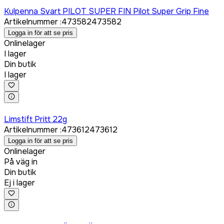
Logga in för att köpa
Kulpenna Svart PILOT SUPER FIN Pilot Super Grip Fine
Artikelnummer
:
473582
473582
Logga in för att se pris
Onlinelager
I lager
Din butik
I lager
Logga in för att köpa
Limstift Pritt 22g
Artikelnummer
:
473612
473612
Logga in för att se pris
Onlinelager
På väg in
Din butik
Ej i lager
Logga in för att köpa