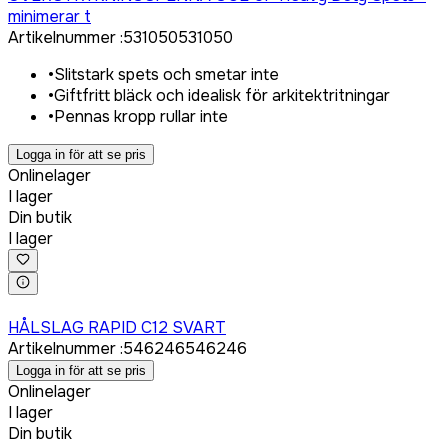
minimerar t
Artikelnummer
:
531050
531050
•
Slitstark spets och smetar inte
•
Giftfritt bläck och idealisk för arkitektritningar
•
Pennas kropp rullar inte
Logga in för att se pris
Onlinelager
I lager
Din butik
I lager
Logga in för att köpa
HÅLSLAG RAPID C12 SVART
Artikelnummer
:
546246
546246
Logga in för att se pris
Onlinelager
I lager
Din butik