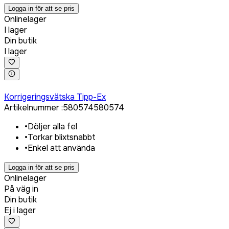
Logga in för att se pris
Onlinelager
I lager
Din butik
I lager
Logga in för att köpa
Korrigeringsvätska Tipp-Ex
Artikelnummer
:
580574
580574
•
Döljer alla fel
•
Torkar blixtsnabbt
•
Enkel att använda
Logga in för att se pris
Onlinelager
På väg in
Din butik
Ej i lager