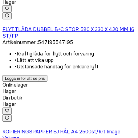
I lager
Logga in för att köpa
FLYTTLÅDA DUBBEL B+C STOR 580 X 330 X 420 MM 16
ST/FP
Artikelnummer
:
547195
547195
•
Kraftig låda för flytt och förvaring
•
Lätt att vika upp
•
Utstansade handtag för enklare lyft
Logga in för att se pris
Onlinelager
I lager
Din butik
I lager
Logga in för att köpa
KOPIERINGSPAPPER EJ HÅL A4 2500st/Krt Image