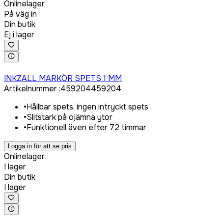
Onlinelager
På väg in
Din butik
Ej i lager
Logga in för att köpa
INKZALL MARKÖR SPETS 1 MM
Artikelnummer
:
459204
459204
•
Hållbar spets, ingen intryckt spets
•
Slitstark på ojämna ytor
•
Funktionell även efter 72 timmar
Logga in för att se pris
Onlinelager
I lager
Din butik
I lager