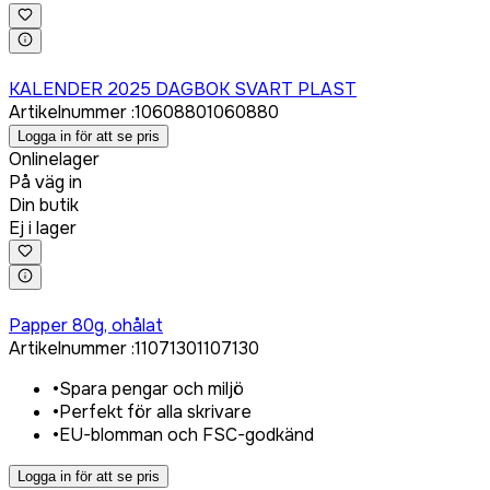
Logga in för att köpa
KALENDER 2025 DAGBOK SVART PLAST
Artikelnummer
:
1060880
1060880
Logga in för att se pris
Onlinelager
På väg in
Din butik
Ej i lager
Logga in för att köpa
Papper 80g, ohålat
Artikelnummer
:
1107130
1107130
•
Spara pengar och miljö
•
Perfekt för alla skrivare
•
EU-blomman och FSC-godkänd
Logga in för att se pris