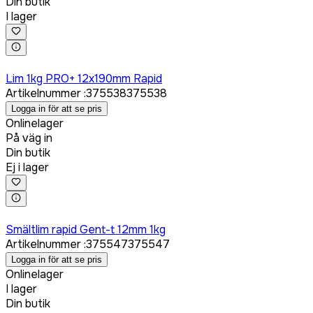
Din butik
I lager
Logga in för att köpa
Lim 1kg PRO+ 12x190mm Rapid
Artikelnummer
:
375538
375538
Logga in för att se pris
Onlinelager
På väg in
Din butik
Ej i lager
Logga in för att köpa
Smältlim rapid Gent-t 12mm 1kg
Artikelnummer
:
375547
375547
Logga in för att se pris
Onlinelager
I lager
Din butik