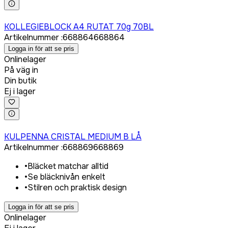
Logga in för att köpa
KOLLEGIEBLOCK A4 RUTAT 70g 70BL
Artikelnummer
:
668864
668864
Logga in för att se pris
Onlinelager
På väg in
Din butik
Ej i lager
Logga in för att köpa
KULPENNA CRISTAL MEDIUM B LÅ
Artikelnummer
:
668869
668869
•
Bläcket matchar alltid
•
Se bläcknivån enkelt
•
Stilren och praktisk design
Logga in för att se pris
Onlinelager