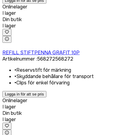
Logga in för att se pris
Onlinelager
I lager
Din butik
I lager
Logga in för att köpa
REFILL STIFTPENNA GRAFIT 10P
Artikelnummer
:
568272
568272
•
Reservstift för märkning
•
Skyddande behållare för transport
•
Clips för enkel förvaring
Logga in för att se pris
Onlinelager
I lager
Din butik
I lager