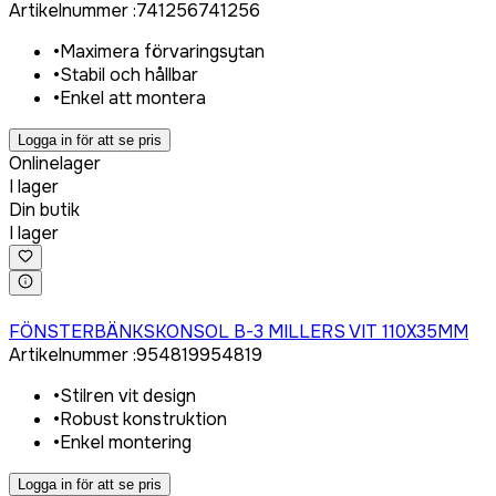
Artikelnummer
:
741256
741256
•
Maximera förvaringsytan
•
Stabil och hållbar
•
Enkel att montera
Logga in för att se pris
Onlinelager
I lager
Din butik
I lager
Logga in för att köpa
FÖNSTERBÄNKSKONSOL B-3 MILLERS VIT 110X35MM
Artikelnummer
:
954819
954819
•
Stilren vit design
•
Robust konstruktion
•
Enkel montering
Logga in för att se pris