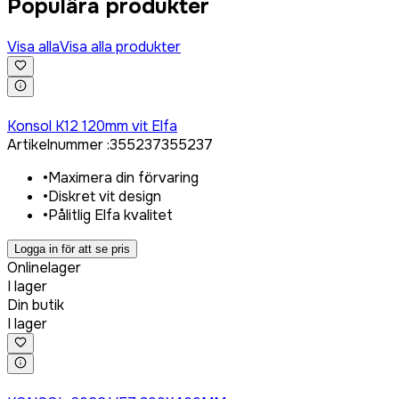
Populära produkter
Visa alla
Visa alla produkter
Logga in för att köpa
Konsol K12 120mm vit Elfa
Artikelnummer
:
355237
355237
•
Maximera din förvaring
•
Diskret vit design
•
Pålitlig Elfa kvalitet
Logga in för att se pris
Onlinelager
I lager
Din butik
I lager
Logga in för att köpa