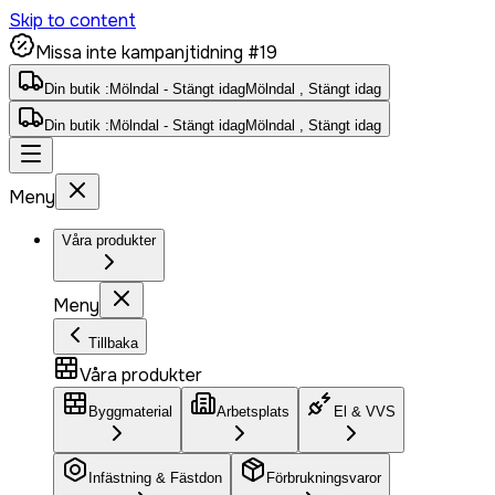
Skip to content
Missa inte kampanjtidning #19
Din butik :
Mölndal - Stängt idag
Mölndal , Stängt idag
Din butik :
Mölndal - Stängt idag
Mölndal , Stängt idag
Meny
Våra produkter
Meny
Tillbaka
Våra produkter
Byggmaterial
Arbetsplats
El & VVS
Infästning & Fästdon
Förbrukningsvaror