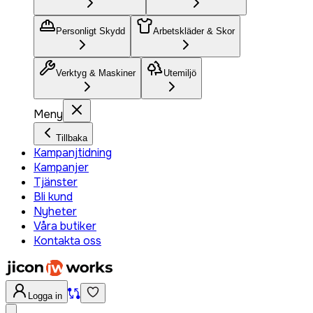
Personligt Skydd
Arbetskläder & Skor
Verktyg & Maskiner
Utemiljö
Meny
Tillbaka
Kampanjtidning
Kampanjer
Tjänster
Bli kund
Nyheter
Våra butiker
Kontakta oss
Logga in