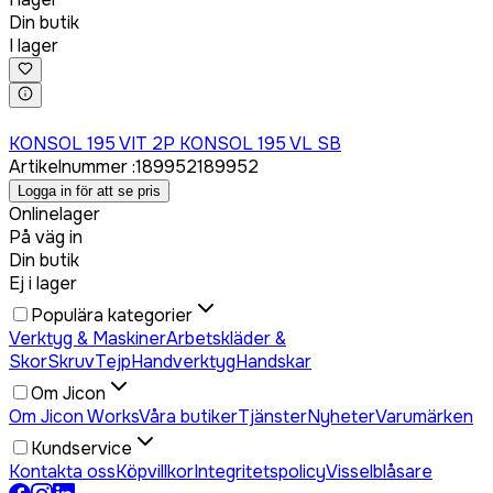
Din butik
I lager
Logga in för att köpa
KONSOL 195 VIT 2P KONSOL 195 VL SB
Artikelnummer
:
189952
189952
Logga in för att se pris
Onlinelager
På väg in
Din butik
Ej i lager
Populära kategorier
Verktyg & Maskiner
Arbetskläder &
Skor
Skruv
Tejp
Handverktyg
Handskar
Om Jicon
Om Jicon Works
Våra butiker
Tjänster
Nyheter
Varumärken
Kundservice
Kontakta oss
Köpvillkor
Integritetspolicy
Visselblåsare