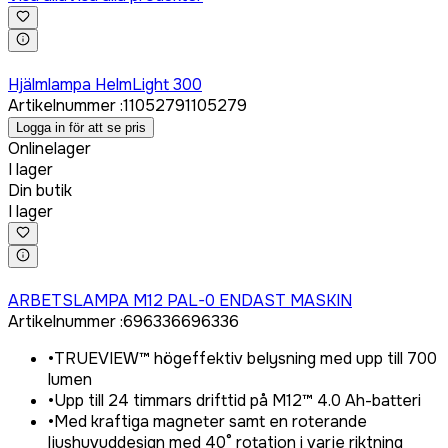
Logga in för att köpa
Hjälmlampa HelmLight 300
Artikelnummer
:
1105279
1105279
Logga in för att se pris
Onlinelager
I lager
Din butik
I lager
Logga in för att köpa
ARBETSLAMPA M12 PAL-0 ENDAST MASKIN
Artikelnummer
:
696336
696336
•
TRUEVIEW™ högeffektiv belysning med upp till 700
lumen
•
Upp till 24 timmars drifttid på M12™ 4.0 Ah-batteri
•
Med kraftiga magneter samt en roterande
ljushuvuddesign med 40° rotation i varje riktning