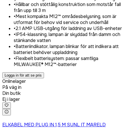
•
Hållbar och stöttålig konstruktion som motstår fall
från upp till 3 m
•
Mest kompakta M12™ områdesbelysning, som är
utformat för behov vid service och underhåll
•
2.1 AMP USB-utgång för laddning av USB-enheter
•
IP54-klassning, lampan är skyddad från damm och
stänkande vatten
•
Batteriindikator, lampan blinkar för att indikera att
batteriet behöver uppladdning
•
Flexibelt batterisystem: passar samtliga
MILWAUKEE® M12™-batterier
Logga in för att se pris
Onlinelager
På väg in
Din butik
Ej i lager
Logga in för att köpa
ELKABEL MED PLUG IN 1,5 M SUNL IT MARELD