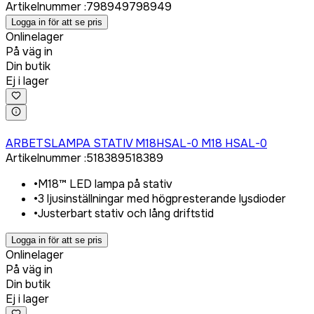
Artikelnummer
:
798949
798949
Logga in för att se pris
Onlinelager
På väg in
Din butik
Ej i lager
Logga in för att köpa
ARBETSLAMPA STATIV M18HSAL-0 M18 HSAL-0
Artikelnummer
:
518389
518389
•
M18™ LED lampa på stativ
•
3 ljusinställningar med högpresterande lysdioder
•
Justerbart stativ och lång driftstid
Logga in för att se pris
Onlinelager
På väg in
Din butik
Ej i lager