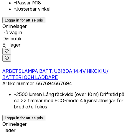
•
Passar M18
•
Justerbar vinkel
Logga in för att se pris
Onlinelager
På väg in
Din butik
Ej i lager
Logga in för att köpa
ARBETSLAMPA BATT. UB18DA 14,4V HIKOKI U/
BATTERI OCH LADDARE
Artikelnummer
:
667694
667694
•
2500 lumen Lång räckvidd (över 10 m) Driftstid på
ca 22 timmar med ECO-mode 4 lysinställningar för
bred o/e fokus
Logga in för att se pris
Onlinelager
I lager