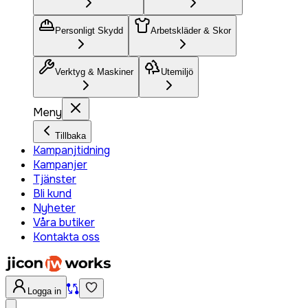
Personligt Skydd
Arbetskläder & Skor
Verktyg & Maskiner
Utemiljö
Meny
Tillbaka
Kampanjtidning
Kampanjer
Tjänster
Bli kund
Nyheter
Våra butiker
Kontakta oss
Logga in