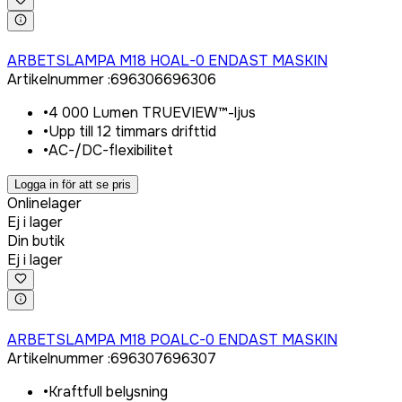
Logga in för att köpa
ARBETSLAMPA M18 HOAL-0 ENDAST MASKIN
Artikelnummer
:
696306
696306
•
4 000 Lumen TRUEVIEW™-ljus
•
Upp till 12 timmars drifttid
•
AC-/DC-flexibilitet
Logga in för att se pris
Onlinelager
Ej i lager
Din butik
Ej i lager
Logga in för att köpa
ARBETSLAMPA M18 POALC-0 ENDAST MASKIN
Artikelnummer
:
696307
696307
•
Kraftfull belysning