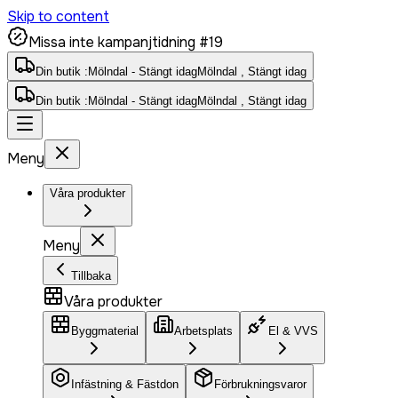
Skip to content
Missa inte kampanjtidning #19
Din butik :
Mölndal - Stängt idag
Mölndal , Stängt idag
Din butik :
Mölndal - Stängt idag
Mölndal , Stängt idag
Meny
Våra produkter
Meny
Tillbaka
Våra produkter
Byggmaterial
Arbetsplats
El & VVS
Infästning & Fästdon
Förbrukningsvaror