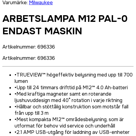
Varumärke
:
Milwaukee
ARBETSLAMPA M12 PAL-0
ENDAST MASKIN
Artikelnummer
:
696336
Artikelnummer
:
696336
•
TRUEVIEW™ högeffektiv belysning med upp till 700
lumen
•
Upp till 24 timmars drifttid på M12™ 4.0 Ah-batteri
•
Med kraftiga magneter samt en roterande
ljushuvuddesign med 40° rotation i varje riktning
•
Hållbar och stöttålig konstruktion som motstår fall
från upp till 3 m
•
Mest kompakta M12™ områdesbelysning, som är
utformat för behov vid service och underhåll
•
2.1 AMP USB-utgång för laddning av USB-enheter