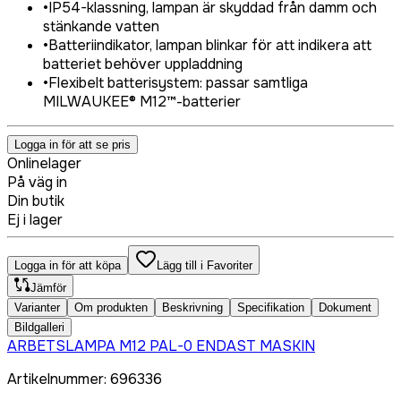
•
IP54-klassning, lampan är skyddad från damm och
stänkande vatten
•
Batteriindikator, lampan blinkar för att indikera att
batteriet behöver uppladdning
•
Flexibelt batterisystem: passar samtliga
MILWAUKEE® M12™-batterier
Logga in för att se pris
Onlinelager
På väg in
Din butik
Ej i lager
Logga in för att köpa
Lägg till i Favoriter
Jämför
Varianter
Om produkten
Beskrivning
Specifikation
Dokument
Bildgalleri
ARBETSLAMPA M12 PAL-0 ENDAST MASKIN
Artikelnummer
:
696336