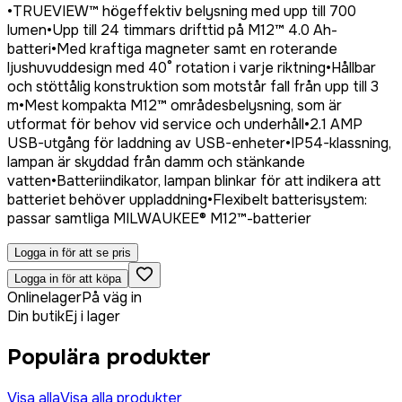
•
TRUEVIEW™ högeffektiv belysning med upp till 700
lumen
•
Upp till 24 timmars drifttid på M12™ 4.0 Ah-
batteri
•
Med kraftiga magneter samt en roterande
ljushuvuddesign med 40° rotation i varje riktning
•
Hållbar
och stöttålig konstruktion som motstår fall från upp till 3
m
•
Mest kompakta M12™ områdesbelysning, som är
utformat för behov vid service och underhåll
•
2.1 AMP
USB-utgång för laddning av USB-enheter
•
IP54-klassning,
lampan är skyddad från damm och stänkande
vatten
•
Batteriindikator, lampan blinkar för att indikera att
batteriet behöver uppladdning
•
Flexibelt batterisystem:
passar samtliga MILWAUKEE® M12™-batterier
Logga in för att se pris
Logga in för att köpa
Onlinelager
På väg in
Din butik
Ej i lager
Populära produkter
Visa alla
Visa alla produkter