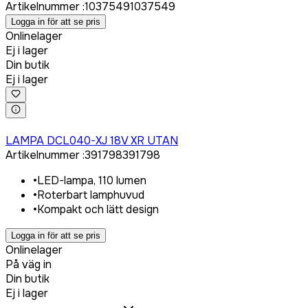
Artikelnummer
:
1037549
1037549
Logga in för att se pris
Onlinelager
Ej i lager
Din butik
Ej i lager
Logga in för att köpa
LAMPA DCL040-XJ 18V XR UTAN
Artikelnummer
:
391798
391798
•
LED-lampa, 110 lumen
•
Roterbart lamphuvud
•
Kompakt och lätt design
Logga in för att se pris
Onlinelager
På väg in
Din butik
Ej i lager