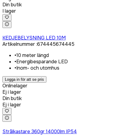
Din butik
I lager
Logga in för att köpa
KEDJEBELYSNING LED 10M
Artikelnummer
:
674445
674445
•
10 meter längd
•
Energibesparande LED
•
Inom- och utomhus
Logga in för att se pris
Onlinelager
Ej i lager
Din butik
Ej i lager
Logga in för att köpa
Strålkastare 360gr 14000lm IP54