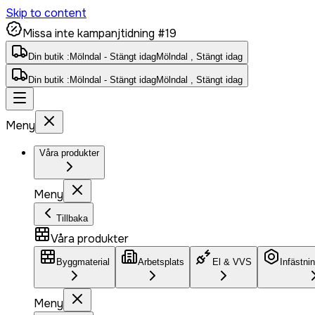
Skip to content
Missa inte kampanjtidning #19
Din butik :
Mölndal - Stängt idag
Mölndal , Stängt idag
Din butik :
Mölndal - Stängt idag
Mölndal , Stängt idag
Meny
Våra produkter
Meny
Tillbaka
Våra produkter
Byggmaterial
Arbetsplats
El & VVS
Infästni
Meny