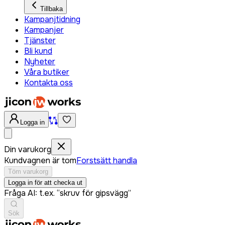
Tillbaka
Kampanjtidning
Kampanjer
Tjänster
Bli kund
Nyheter
Våra butiker
Kontakta oss
Logga in
Din varukorg
Kundvagnen är tom
Forstsätt handla
Töm varukorg
Logga in för att checka ut
Fråga AI: t.ex. “skruv för gipsvägg”
Sök