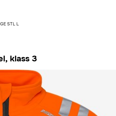
GE STL L
, klass 3