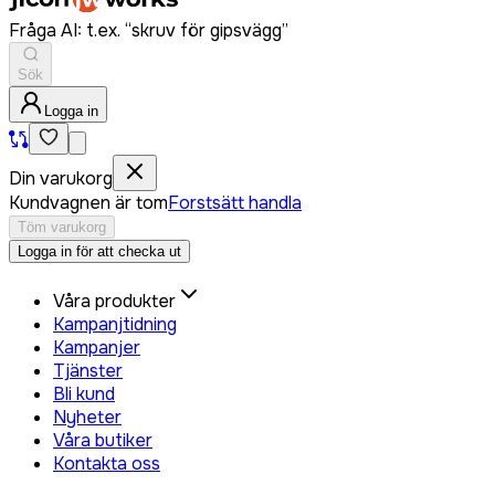
Fråga AI: t.ex. “skruv för gipsvägg”
Sök
Logga in
Din varukorg
Kundvagnen är tom
Forstsätt handla
Töm varukorg
Logga in för att checka ut
Våra produkter
Kampanjtidning
Kampanjer
Tjänster
Bli kund
Nyheter
Våra butiker
Kontakta oss