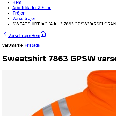
Hem
Arbetskläder & Skor
Tröjor
Varseltröjor
SWEATSHIRTJACKA KL 3 7863 GPSW VARSELORAN
Varseltröjor
Hem
Varumärke
:
Fristads
Sweatshirt 7863 GPSW varsel