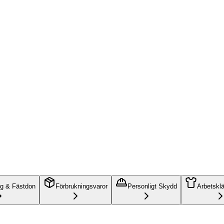
ng & Fästdon
Förbrukningsvaror
Personligt Skydd
Arbetskl