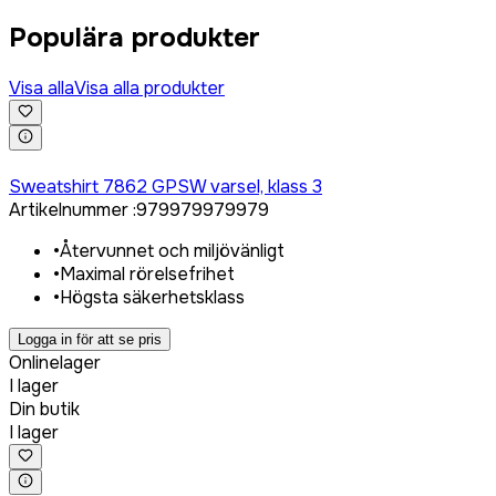
Populära produkter
Visa alla
Visa alla produkter
Logga in för att köpa
Sweatshirt 7862 GPSW varsel, klass 3
Artikelnummer
:
979979
979979
•
Återvunnet och miljövänligt
•
Maximal rörelsefrihet
•
Högsta säkerhetsklass
Logga in för att se pris
Onlinelager
I lager
Din butik
I lager