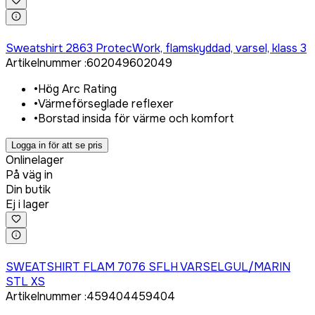
Logga in för att köpa
Sweatshirt 2863 ProtecWork, flamskyddad, varsel, klass 3
Artikelnummer
:
602049
602049
•
Hög Arc Rating
•
Värmeförseglade reflexer
•
Borstad insida för värme och komfort
Logga in för att se pris
Onlinelager
På väg in
Din butik
Ej i lager
Logga in för att köpa
SWEATSHIRT FLAM 7076 SFLH VARSELGUL/MARIN
STL XS
Artikelnummer
:
459404
459404