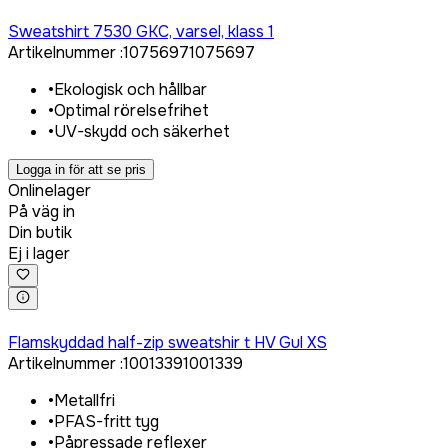
Logga in för att köpa
Sweatshirt 7530 GKC, varsel, klass 1
Artikelnummer
:
1075697
1075697
•
Ekologisk och hållbar
•
Optimal rörelsefrihet
•
UV-skydd och säkerhet
Logga in för att se pris
Onlinelager
På väg in
Din butik
Ej i lager
Logga in för att köpa
Flamskyddad half-zip sweatshir t HV Gul XS
Artikelnummer
:
1001339
1001339
•
Metallfri
•
PFAS-fritt tyg
•
Påpressade reflexer