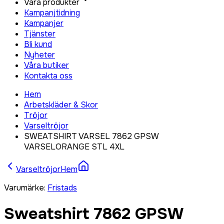
Våra produkter
Kampanjtidning
Kampanjer
Tjänster
Bli kund
Nyheter
Våra butiker
Kontakta oss
Hem
Arbetskläder & Skor
Tröjor
Varseltröjor
SWEATSHIRT VARSEL 7862 GPSW
VARSELORANGE STL 4XL
Varseltröjor
Hem
Varumärke
:
Fristads
Sweatshirt 7862 GPSW