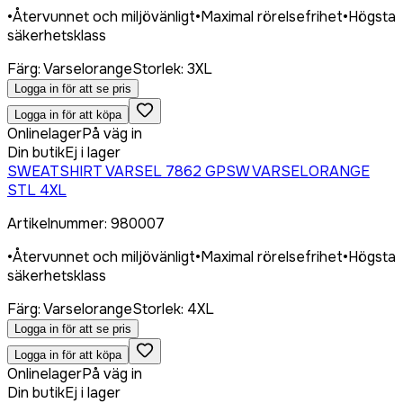
•
Återvunnet och miljövänligt
•
Maximal rörelsefrihet
•
Högsta
säkerhetsklass
Färg
:
Varselorange
Storlek
:
3XL
Logga in för att se pris
Logga in för att köpa
Onlinelager
På väg in
Din butik
Ej i lager
SWEATSHIRT VARSEL 7862 GPSW VARSELORANGE
STL 4XL
Artikelnummer
:
980007
•
Återvunnet och miljövänligt
•
Maximal rörelsefrihet
•
Högsta
säkerhetsklass
Färg
:
Varselorange
Storlek
:
4XL
Logga in för att se pris
Logga in för att köpa
Onlinelager
På väg in
Din butik
Ej i lager