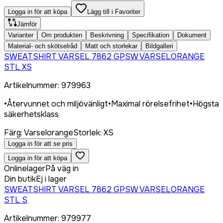
Logga in för att köpa
Lägg till i Favoriter
Jämför
Varianter
Om produkten
Beskrivning
Specifikation
Dokument
Material- och skötselråd
Matt och storlekar
Bildgalleri
SWEATSHIRT VARSEL 7862 GPSW VARSELORANGE
STL XS
Artikelnummer
:
979963
•
Återvunnet och miljövänligt
•
Maximal rörelsefrihet
•
Högsta
säkerhetsklass
Färg
:
Varselorange
Storlek
:
XS
Logga in för att se pris
Logga in för att köpa
Onlinelager
På väg in
Din butik
Ej i lager
SWEATSHIRT VARSEL 7862 GPSW VARSELORANGE
STL S
Artikelnummer
:
979977