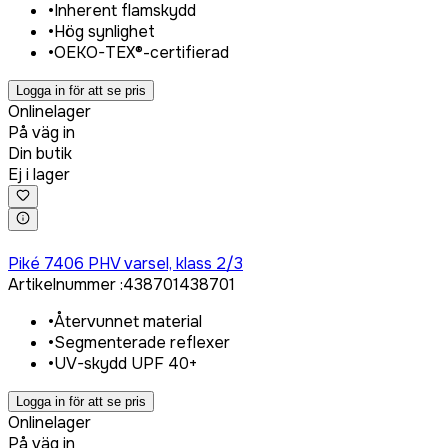
•
Inherent flamskydd
•
Hög synlighet
•
OEKO-TEX®-certifierad
Logga in för att se pris
Onlinelager
På väg in
Din butik
Ej i lager
Logga in för att köpa
Piké 7406 PHV varsel, klass 2/3
Artikelnummer
:
438701
438701
•
Återvunnet material
•
Segmenterade reflexer
•
UV-skydd UPF 40+
Logga in för att se pris
Onlinelager
På väg in