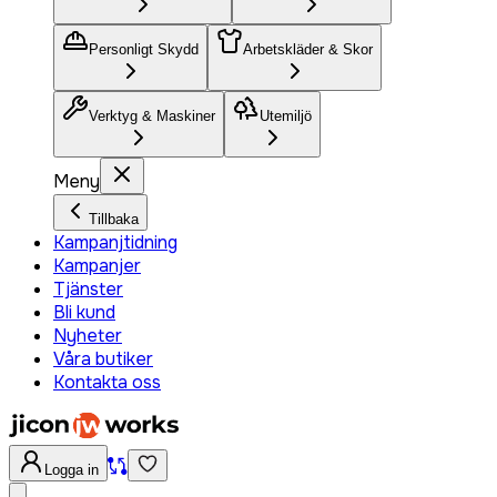
Personligt Skydd
Arbetskläder & Skor
Verktyg & Maskiner
Utemiljö
Meny
Tillbaka
Kampanjtidning
Kampanjer
Tjänster
Bli kund
Nyheter
Våra butiker
Kontakta oss
Logga in