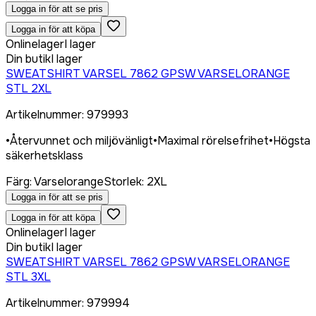
Logga in för att se pris
Logga in för att köpa
Onlinelager
I lager
Din butik
I lager
SWEATSHIRT VARSEL 7862 GPSW VARSELORANGE
STL 2XL
Artikelnummer
:
979993
•
Återvunnet och miljövänligt
•
Maximal rörelsefrihet
•
Högsta
säkerhetsklass
Färg
:
Varselorange
Storlek
:
2XL
Logga in för att se pris
Logga in för att köpa
Onlinelager
I lager
Din butik
I lager
SWEATSHIRT VARSEL 7862 GPSW VARSELORANGE
STL 3XL
Artikelnummer
:
979994