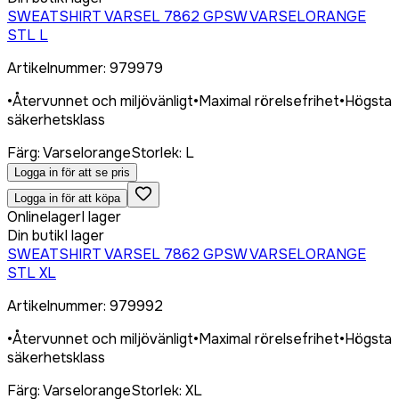
SWEATSHIRT VARSEL 7862 GPSW VARSELORANGE
STL L
Artikelnummer
:
979979
•
Återvunnet och miljövänligt
•
Maximal rörelsefrihet
•
Högsta
säkerhetsklass
Färg
:
Varselorange
Storlek
:
L
Logga in för att se pris
Logga in för att köpa
Onlinelager
I lager
Din butik
I lager
SWEATSHIRT VARSEL 7862 GPSW VARSELORANGE
STL XL
Artikelnummer
:
979992
•
Återvunnet och miljövänligt
•
Maximal rörelsefrihet
•
Högsta
säkerhetsklass
Färg
:
Varselorange
Storlek
:
XL