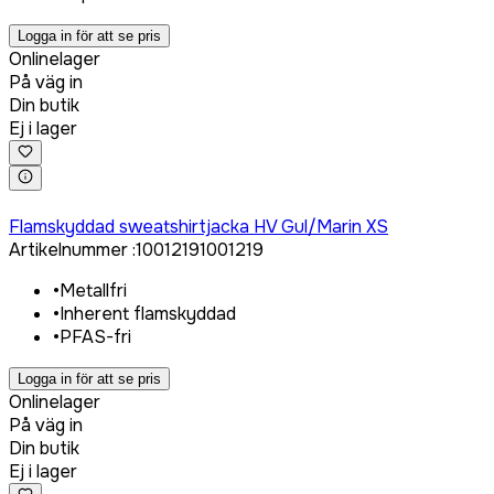
Logga in för att se pris
Onlinelager
På väg in
Din butik
Ej i lager
Logga in för att köpa
Flamskyddad sweatshirtjacka HV Gul/Marin XS
Artikelnummer
:
1001219
1001219
•
Metallfri
•
Inherent flamskyddad
•
PFAS-fri
Logga in för att se pris
Onlinelager
På väg in
Din butik
Ej i lager