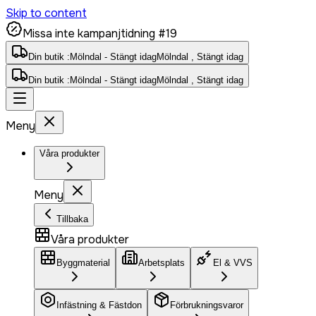
Skip to content
Missa inte kampanjtidning #19
Din butik :
Mölndal - Stängt idag
Mölndal , Stängt idag
Din butik :
Mölndal - Stängt idag
Mölndal , Stängt idag
Meny
Våra produkter
Meny
Tillbaka
Våra produkter
Byggmaterial
Arbetsplats
El & VVS
Infästning & Fästdon
Förbrukningsvaror