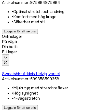
Artikelnummer
:
975984
975984
•
Optimal stretch och andning
•
Komfort med hög krage
•
Säkerhet med stil
Logga in för att se pris
Onlinelager
På väg in
Din butik
Ej i lager
Logga in för att köpa
Sweatshirt Addvis Helzip, varsel
Artikelnummer
:
599358
599358
•
Mjukt tyg med stretchreflexer
•
Hög synlighet
•
4-vägsstretch
Logga in för att se pris