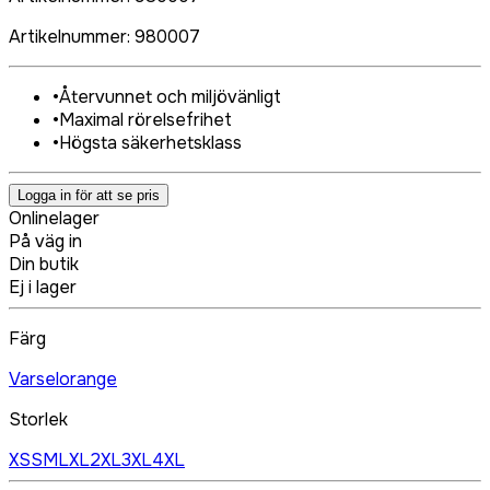
Artikelnummer
:
980007
•
Återvunnet och miljövänligt
•
Maximal rörelsefrihet
•
Högsta säkerhetsklass
Logga in för att se pris
Onlinelager
På väg in
Din butik
Ej i lager
Färg
Varselorange
Storlek
XS
S
M
L
XL
2XL
3XL
4XL