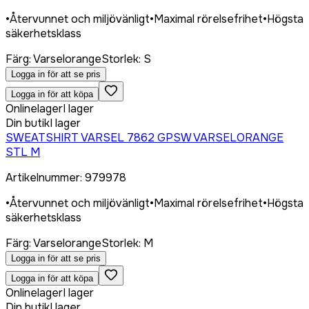
•
Återvunnet och miljövänligt
•
Maximal rörelsefrihet
•
Högsta
säkerhetsklass
Färg
:
Varselorange
Storlek
:
S
Logga in för att se pris
Logga in för att köpa
Onlinelager
I lager
Din butik
I lager
SWEATSHIRT VARSEL 7862 GPSW VARSELORANGE
STL M
Artikelnummer
:
979978
•
Återvunnet och miljövänligt
•
Maximal rörelsefrihet
•
Högsta
säkerhetsklass
Färg
:
Varselorange
Storlek
:
M
Logga in för att se pris
Logga in för att köpa
Onlinelager
I lager
Din butik
I lager