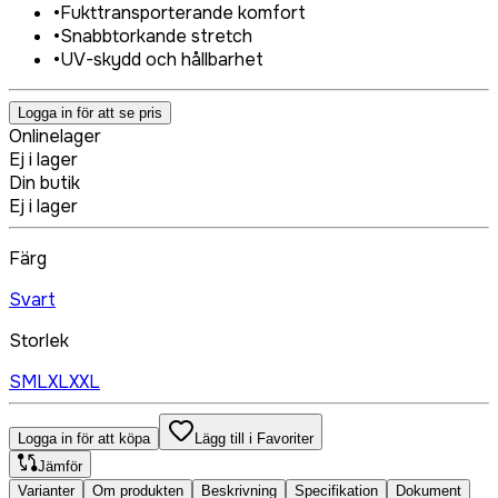
•
Fukttransporterande komfort
•
Snabbtorkande stretch
•
UV-skydd och hållbarhet
Logga in för att se pris
Onlinelager
Ej i lager
Din butik
Ej i lager
Färg
Svart
Storlek
S
M
L
XL
XXL
Logga in för att köpa
Lägg till i Favoriter
Jämför
Varianter
Om produkten
Beskrivning
Specifikation
Dokument