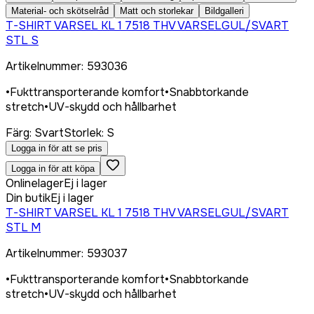
Material- och skötselråd
Matt och storlekar
Bildgalleri
T-SHIRT VARSEL KL 1 7518 THV VARSELGUL/SVART
STL S
Artikelnummer
:
593036
•
Fukttransporterande komfort
•
Snabbtorkande
stretch
•
UV-skydd och hållbarhet
Färg
:
Svart
Storlek
:
S
Logga in för att se pris
Logga in för att köpa
Onlinelager
Ej i lager
Din butik
Ej i lager
T-SHIRT VARSEL KL 1 7518 THV VARSELGUL/SVART
STL M
Artikelnummer
:
593037
•
Fukttransporterande komfort
•
Snabbtorkande
stretch
•
UV-skydd och hållbarhet