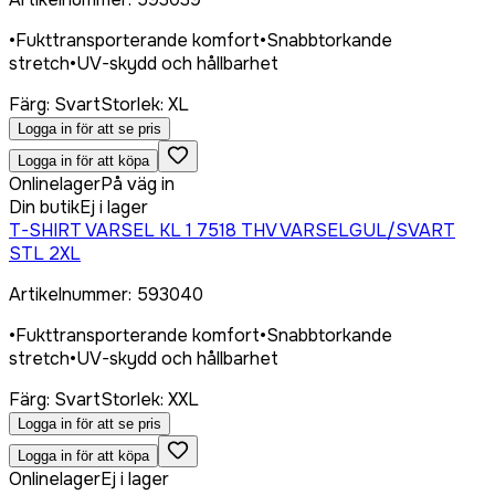
•
Fukttransporterande komfort
•
Snabbtorkande
stretch
•
UV-skydd och hållbarhet
Färg
:
Svart
Storlek
:
XL
Logga in för att se pris
Logga in för att köpa
Onlinelager
På väg in
Din butik
Ej i lager
T-SHIRT VARSEL KL 1 7518 THV VARSELGUL/SVART
STL 2XL
Artikelnummer
:
593040
•
Fukttransporterande komfort
•
Snabbtorkande
stretch
•
UV-skydd och hållbarhet
Färg
:
Svart
Storlek
:
XXL
Logga in för att se pris
Logga in för att köpa
Onlinelager
Ej i lager