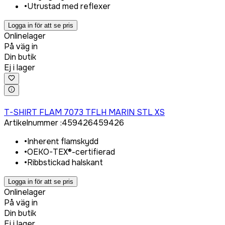
•
Utrustad med reflexer
Logga in för att se pris
Onlinelager
På väg in
Din butik
Ej i lager
Logga in för att köpa
T-SHIRT FLAM 7073 TFLH MARIN STL XS
Artikelnummer
:
459426
459426
•
Inherent flamskydd
•
OEKO-TEX®-certifierad
•
Ribbstickad halskant
Logga in för att se pris
Onlinelager
På väg in
Din butik
Ej i lager