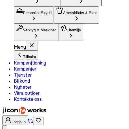
Personligt Skydd
Arbetskläder & Skor
Verktyg & Maskiner
Utemiljö
Meny
Tillbaka
Kampanjtidning
Kampanjer
Tjänster
Bli kund
Nyheter
Våra butiker
Kontakta oss
Logga in