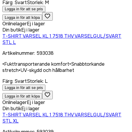
Färg
:
Svart
Storlek
:
M
Logga in för att se pris
Logga in för att köpa
Onlinelager
Ej i lager
Din butik
Ej i lager
T-SHIRT VARSEL KL 1 7518 THV VARSELGUL/SVART
STL L
Artikelnummer
:
593038
•
Fukttransporterande komfort
•
Snabbtorkande
stretch
•
UV-skydd och hållbarhet
Färg
:
Svart
Storlek
:
L
Logga in för att se pris
Logga in för att köpa
Onlinelager
Ej i lager
Din butik
Ej i lager
T-SHIRT VARSEL KL 1 7518 THV VARSELGUL/SVART
STL XL
Artikelnummer
:
593039