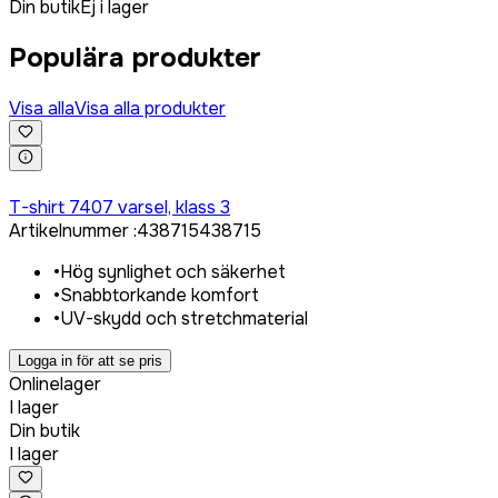
Din butik
Ej i lager
Populära produkter
Visa alla
Visa alla produkter
Logga in för att köpa
T-shirt 7407 varsel, klass 3
Artikelnummer
:
438715
438715
•
Hög synlighet och säkerhet
•
Snabbtorkande komfort
•
UV-skydd och stretchmaterial
Logga in för att se pris
Onlinelager
I lager
Din butik
I lager