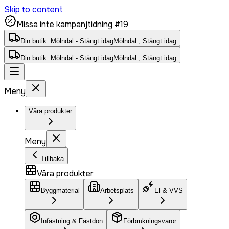
Skip to content
Missa inte kampanjtidning #19
Din butik :
Mölndal - Stängt idag
Mölndal , Stängt idag
Din butik :
Mölndal - Stängt idag
Mölndal , Stängt idag
Meny
Våra produkter
Meny
Tillbaka
Våra produkter
Byggmaterial
Arbetsplats
El & VVS
Infästning & Fästdon
Förbrukningsvaror