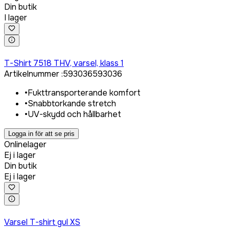
Din butik
I lager
Logga in för att köpa
T-Shirt 7518 THV, varsel, klass 1
Artikelnummer
:
593036
593036
•
Fukttransporterande komfort
•
Snabbtorkande stretch
•
UV-skydd och hållbarhet
Logga in för att se pris
Onlinelager
Ej i lager
Din butik
Ej i lager
Logga in för att köpa
Varsel T-shirt gul XS