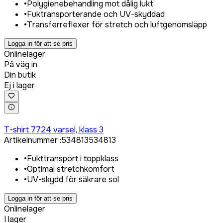
•
Polygienebehandling mot dålig lukt
•
Fuktransporterande och UV-skyddad
•
Transferreflexer för stretch och luftgenomsläpp
Logga in för att se pris
Onlinelager
På väg in
Din butik
Ej i lager
Logga in för att köpa
T-shirt 7724 varsel, klass 3
Artikelnummer
:
534813
534813
•
Fukttransport i toppklass
•
Optimal stretchkomfort
•
UV-skydd för säkrare sol
Logga in för att se pris
Onlinelager
I lager