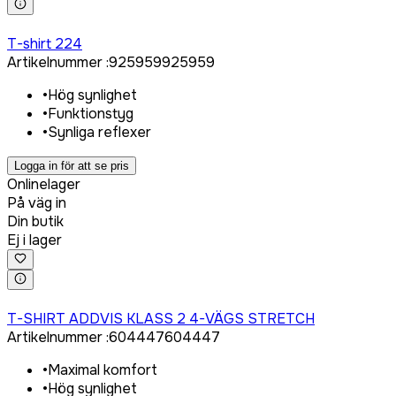
Logga in för att köpa
T-shirt 224
Artikelnummer
:
925959
925959
•
Hög synlighet
•
Funktionstyg
•
Synliga reflexer
Logga in för att se pris
Onlinelager
På väg in
Din butik
Ej i lager
Logga in för att köpa
T-SHIRT ADDVIS KLASS 2 4-VÄGS STRETCH
Artikelnummer
:
604447
604447
•
Maximal komfort
•
Hög synlighet