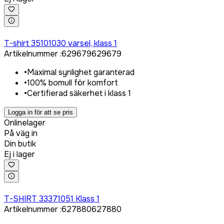
Logga in för att köpa
T-shirt 35101030 varsel, klass 1
Artikelnummer
:
629679
629679
•
Maximal synlighet garanterad
•
100% bomull för komfort
•
Certifierad säkerhet i klass 1
Logga in för att se pris
Onlinelager
På väg in
Din butik
Ej i lager
Logga in för att köpa
T-SHIRT 33371051 Klass 1
Artikelnummer
:
627880
627880