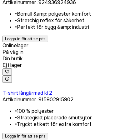
Artikelnummer
:
924936
924936
•
Bomull &amp; polyester komfort
•
Stretchig reflex för säkerhet
•
Perfekt för bygg &amp; industri
Logga in för att se pris
Onlinelager
På väg in
Din butik
Ej i lager
Logga in för att köpa
T-shirt långärmad kl 2
Artikelnummer
:
915902
915902
•
100 % polyester
•
Strategiskt placerade smutsytor
•
Tryckt etikett för extra komfort
Logga in för att se pris