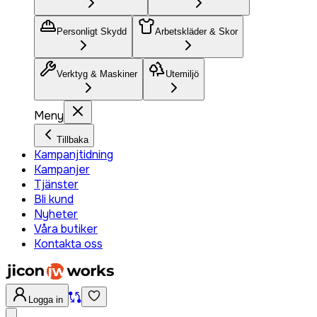
Personligt Skydd
Arbetskläder & Skor
Verktyg & Maskiner
Utemiljö
Meny
Tillbaka
Kampanjtidning
Kampanjer
Tjänster
Bli kund
Nyheter
Våra butiker
Kontakta oss
Logga in