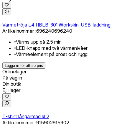
Logga in för att köpa
Värmetröja L4 HBLB-301 Workskin, USB-laddning
Artikelnummer
:
696240
696240
•
Värms upp på 2,5 min
•
LED-knapp med två värmenivåer
•
Värmeelement på bröst och rygg
Logga in för att se pris
Onlinelager
På väg in
Din butik
Ej i lager
Logga in för att köpa
T-shirt långärmad kl 2
Artikelnummer
:
915902
915902