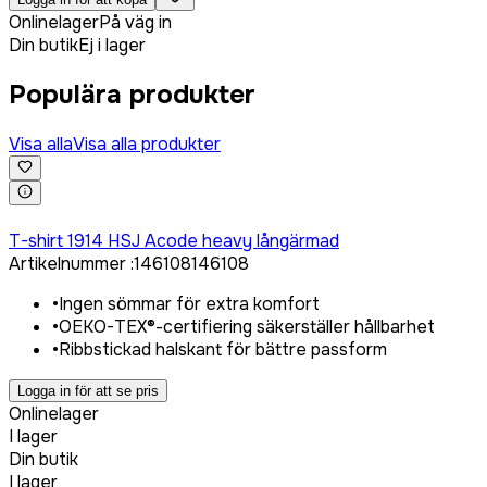
Onlinelager
På väg in
Din butik
Ej i lager
Populära produkter
Visa alla
Visa alla produkter
Logga in för att köpa
T-shirt 1914 HSJ Acode heavy långärmad
Artikelnummer
:
146108
146108
•
Ingen sömmar för extra komfort
•
OEKO-TEX®-certifiering säkerställer hållbarhet
•
Ribbstickad halskant för bättre passform
Logga in för att se pris
Onlinelager
I lager
Din butik
I lager