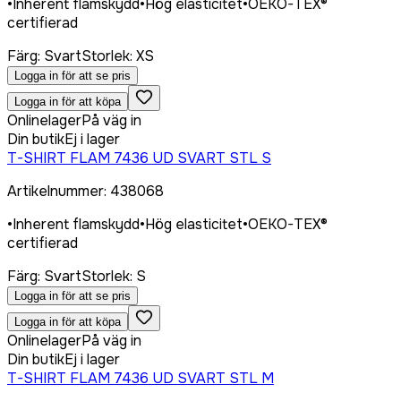
•
Inherent flamskydd
•
Hög elasticitet
•
OEKO-TEX®
certifierad
Färg
:
Svart
Storlek
:
XS
Logga in för att se pris
Logga in för att köpa
Onlinelager
På väg in
Din butik
Ej i lager
T-SHIRT FLAM 7436 UD SVART STL S
Artikelnummer
:
438068
•
Inherent flamskydd
•
Hög elasticitet
•
OEKO-TEX®
certifierad
Färg
:
Svart
Storlek
:
S
Logga in för att se pris
Logga in för att köpa
Onlinelager
På väg in
Din butik
Ej i lager
T-SHIRT FLAM 7436 UD SVART STL M