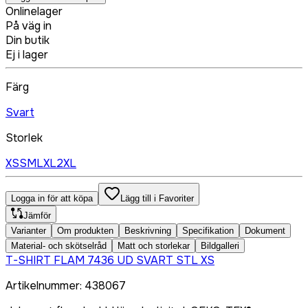
Onlinelager
På väg in
Din butik
Ej i lager
Färg
Svart
Storlek
XS
S
M
L
XL
2XL
Logga in för att köpa
Lägg till i Favoriter
Jämför
Varianter
Om produkten
Beskrivning
Specifikation
Dokument
Material- och skötselråd
Matt och storlekar
Bildgalleri
T-SHIRT FLAM 7436 UD SVART STL XS
Artikelnummer
:
438067