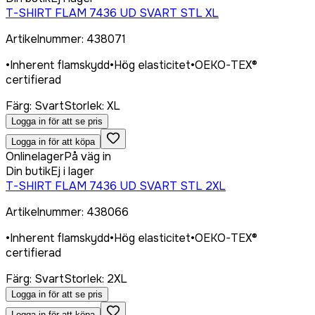
T-SHIRT FLAM 7436 UD SVART STL XL
Artikelnummer
:
438071
•
Inherent flamskydd
•
Hög elasticitet
•
OEKO-TEX®
certifierad
Färg
:
Svart
Storlek
:
XL
Logga in för att se pris
Logga in för att köpa
Onlinelager
På väg in
Din butik
Ej i lager
T-SHIRT FLAM 7436 UD SVART STL 2XL
Artikelnummer
:
438066
•
Inherent flamskydd
•
Hög elasticitet
•
OEKO-TEX®
certifierad
Färg
:
Svart
Storlek
:
2XL
Logga in för att se pris
Logga in för att köpa