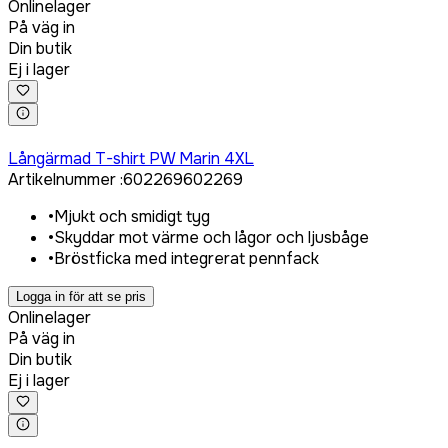
Onlinelager
På väg in
Din butik
Ej i lager
Logga in för att köpa
Långärmad T-shirt PW Marin 4XL
Artikelnummer
:
602269
602269
•
Mjukt och smidigt tyg
•
Skyddar mot värme och lågor och ljusbåge
•
Bröstficka med integrerat pennfack
Logga in för att se pris
Onlinelager
På väg in
Din butik
Ej i lager