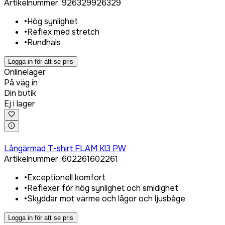
Artikelnummer
:
926329
926329
•
Hög synlighet
•
Reflex med stretch
•
Rundhals
Logga in för att se pris
Onlinelager
På väg in
Din butik
Ej i lager
Logga in för att köpa
Långärmad T-shirt FLAM Kl3 PW
Artikelnummer
:
602261
602261
•
Exceptionell komfort
•
Reflexer för hög synlighet och smidighet
•
Skyddar mot värme och lågor och ljusbåge
Logga in för att se pris