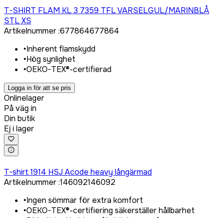
Logga in för att köpa
T-SHIRT FLAM KL 3 7359 TFL VARSELGUL/MARINBLÅ
STL XS
Artikelnummer
:
677864
677864
•
Inherent flamskydd
•
Hög synlighet
•
OEKO-TEX®-certifierad
Logga in för att se pris
Onlinelager
På väg in
Din butik
Ej i lager
Logga in för att köpa
T-shirt 1914 HSJ Acode heavy långärmad
Artikelnummer
:
146092
146092
•
Ingen sömmar för extra komfort
•
OEKO-TEX®-certifiering säkerställer hållbarhet