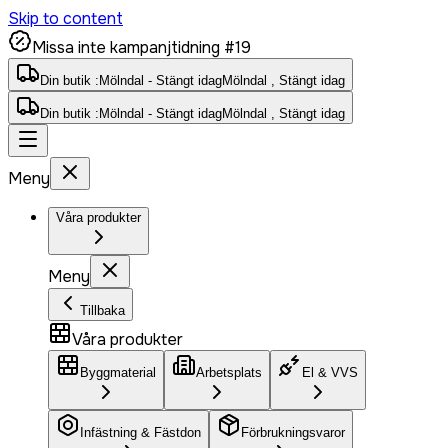
Skip to content
Missa inte kampanjtidning #19
Din butik :
Mölndal - Stängt idag
Mölndal , Stängt idag
Din butik :
Mölndal - Stängt idag
Mölndal , Stängt idag
Meny
Våra produkter
Meny
Tillbaka
Våra produkter
Byggmaterial
Arbetsplats
El & VVS
Infästning & Fästdon
Förbrukningsvaror