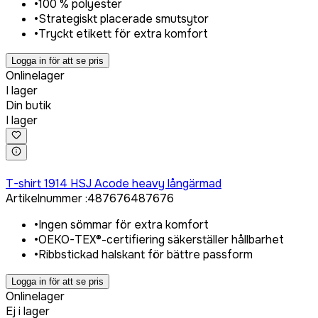
•
100 % polyester
•
Strategiskt placerade smutsytor
•
Tryckt etikett för extra komfort
Logga in för att se pris
Onlinelager
I lager
Din butik
I lager
Logga in för att köpa
T-shirt 1914 HSJ Acode heavy långärmad
Artikelnummer
:
487676
487676
•
Ingen sömmar för extra komfort
•
OEKO-TEX®-certifiering säkerställer hållbarhet
•
Ribbstickad halskant för bättre passform
Logga in för att se pris
Onlinelager
Ej i lager