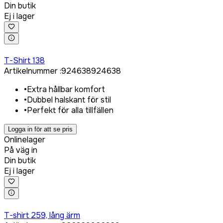
Din butik
Ej i lager
Logga in för att köpa
T-Shirt 138
Artikelnummer
:
924638
924638
•
Extra hållbar komfort
•
Dubbel halskant för stil
•
Perfekt för alla tillfällen
Logga in för att se pris
Onlinelager
På väg in
Din butik
Ej i lager
Logga in för att köpa
T-shirt 259, lång ärm