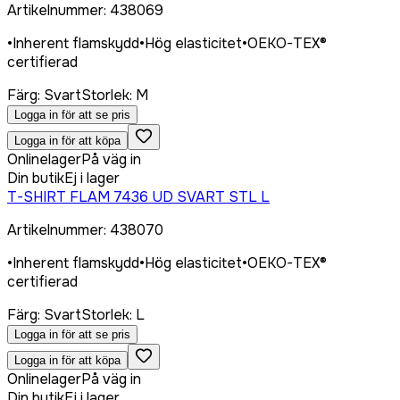
Artikelnummer
:
438069
•
Inherent flamskydd
•
Hög elasticitet
•
OEKO-TEX®
certifierad
Färg
:
Svart
Storlek
:
M
Logga in för att se pris
Logga in för att köpa
Onlinelager
På väg in
Din butik
Ej i lager
T-SHIRT FLAM 7436 UD SVART STL L
Artikelnummer
:
438070
•
Inherent flamskydd
•
Hög elasticitet
•
OEKO-TEX®
certifierad
Färg
:
Svart
Storlek
:
L
Logga in för att se pris
Logga in för att köpa
Onlinelager
På väg in
Din butik
Ej i lager