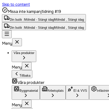
Skip to content
Missa inte kampanjtidning #19
Din butik :
Mölndal - Stängt idag
Mölndal , Stängt idag
Din butik :
Mölndal - Stängt idag
Mölndal , Stängt idag
Meny
Våra produkter
Meny
Tillbaka
Våra produkter
Byggmaterial
Arbetsplats
El & VVS
Infästni
Meny