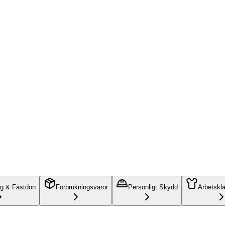
ng & Fästdon
Förbrukningsvaror
Personligt Skydd
Arbetskl