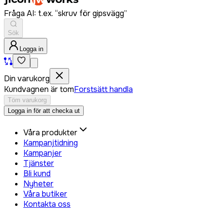
Fråga AI: t.ex. “skruv för gipsvägg”
Sök
Logga in
Din varukorg
Kundvagnen är tom
Forstsätt handla
Töm varukorg
Logga in för att checka ut
Våra produkter
Kampanjtidning
Kampanjer
Tjänster
Bli kund
Nyheter
Våra butiker
Kontakta oss