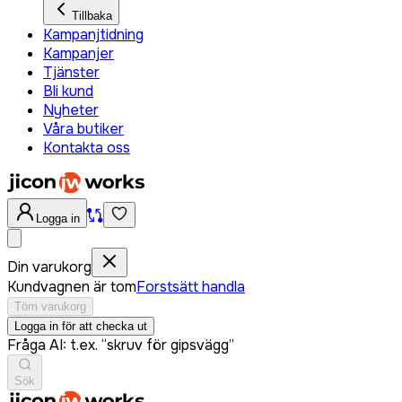
Tillbaka
Kampanjtidning
Kampanjer
Tjänster
Bli kund
Nyheter
Våra butiker
Kontakta oss
Logga in
Din varukorg
Kundvagnen är tom
Forstsätt handla
Töm varukorg
Logga in för att checka ut
Fråga AI: t.ex. “skruv för gipsvägg”
Sök