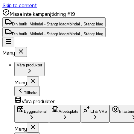
Skip to content
Missa inte kampanjtidning #19
Din butik :
Mölndal - Stängt idag
Mölndal , Stängt idag
Din butik :
Mölndal - Stängt idag
Mölndal , Stängt idag
Meny
Våra produkter
Meny
Tillbaka
Våra produkter
Byggmaterial
Arbetsplats
El & VVS
Infästni
Meny