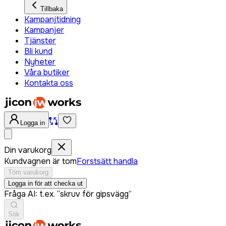
Tillbaka
Kampanjtidning
Kampanjer
Tjänster
Bli kund
Nyheter
Våra butiker
Kontakta oss
Logga in
Din varukorg
Kundvagnen är tom
Forstsätt handla
Töm varukorg
Logga in för att checka ut
Fråga AI: t.ex. “skruv för gipsvägg”
Sök