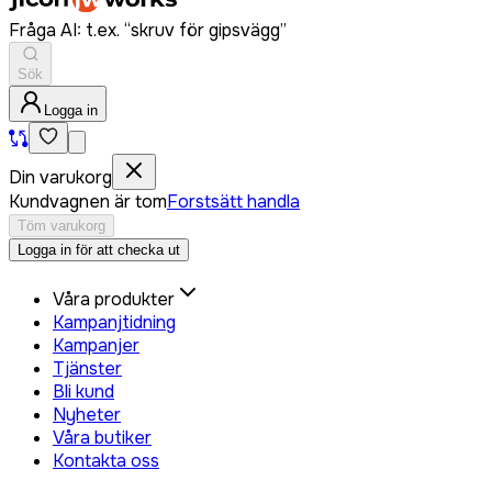
Fråga AI: t.ex. “skruv för gipsvägg”
Sök
Logga in
Din varukorg
Kundvagnen är tom
Forstsätt handla
Töm varukorg
Logga in för att checka ut
Våra produkter
Kampanjtidning
Kampanjer
Tjänster
Bli kund
Nyheter
Våra butiker
Kontakta oss