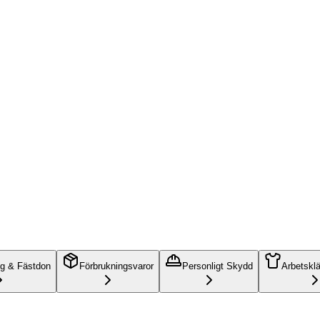
ng & Fästdon
Förbrukningsvaror
Personligt Skydd
Arbetskl