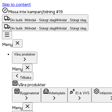
Skip to content
Missa inte kampanjtidning #19
Din butik :
Mölndal - Stängt idag
Mölndal , Stängt idag
Din butik :
Mölndal - Stängt idag
Mölndal , Stängt idag
Meny
Våra produkter
Meny
Tillbaka
Våra produkter
Byggmaterial
Arbetsplats
El & VVS
Infästni
Meny