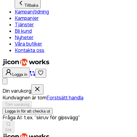
Tillbaka
Kampanjtidning
Kampanjer
Tjänster
Bli kund
Nyheter
Våra butiker
Kontakta oss
Logga in
Din varukorg
Kundvagnen är tom
Forstsätt handla
Töm varukorg
Logga in för att checka ut
Fråga AI: t.ex. “skruv för gipsvägg”
Sök