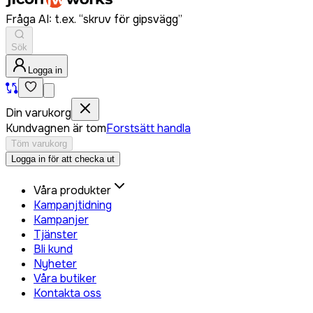
Fråga AI: t.ex. “skruv för gipsvägg”
Sök
Logga in
Din varukorg
Kundvagnen är tom
Forstsätt handla
Töm varukorg
Logga in för att checka ut
Våra produkter
Kampanjtidning
Kampanjer
Tjänster
Bli kund
Nyheter
Våra butiker
Kontakta oss