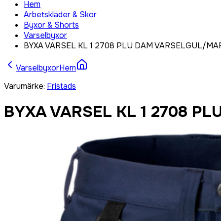
Hem
Arbetskläder & Skor
Byxor & Shorts
Varselbyxor
BYXA VARSEL KL 1 2708 PLU DAM VARSELGUL/MAR
Varselbyxor
Hem
Varumärke
:
Fristads
BYXA VARSEL KL 1 2708 P