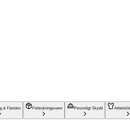
ng & Fästdon
Förbrukningsvaror
Personligt Skydd
Arbetskl