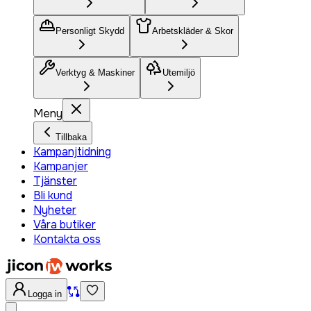
Personligt Skydd
Arbetskläder & Skor
Verktyg & Maskiner
Utemiljö
Meny
Tillbaka
Kampanjtidning
Kampanjer
Tjänster
Bli kund
Nyheter
Våra butiker
Kontakta oss
Logga in