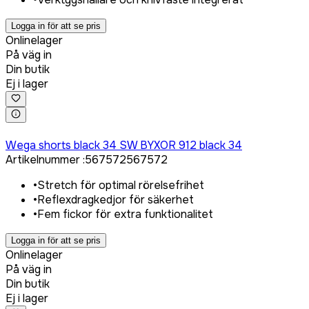
Logga in för att se pris
Onlinelager
På väg in
Din butik
Ej i lager
Logga in för att köpa
Wega shorts black 34 SW BYXOR 912 black 34
Artikelnummer
:
567572
567572
•
Stretch för optimal rörelsefrihet
•
Reflexdragkedjor för säkerhet
•
Fem fickor för extra funktionalitet
Logga in för att se pris
Onlinelager
På väg in
Din butik
Ej i lager