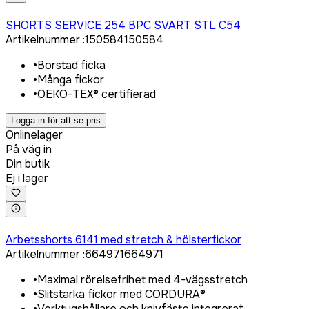
Logga in för att köpa
SHORTS SERVICE 254 BPC SVART STL C54
Artikelnummer
:
150584
150584
•
Borstad ficka
•
Många fickor
•
OEKO-TEX® certifierad
Logga in för att se pris
Onlinelager
På väg in
Din butik
Ej i lager
Logga in för att köpa
Arbetsshorts 6141 med stretch & hölsterfickor
Artikelnummer
:
664971
664971
•
Maximal rörelsefrihet med 4-vägsstretch
•
Slitstarka fickor med CORDURA®
•
Verktygshållare och knivfäste integrerat