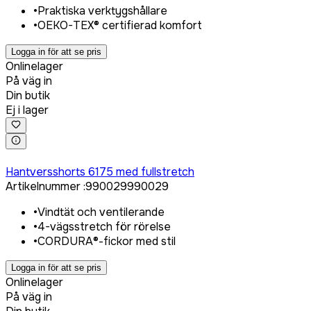
•
Praktiska verktygshållare
•
OEKO-TEX® certifierad komfort
Logga in för att se pris
Onlinelager
På väg in
Din butik
Ej i lager
Logga in för att köpa
Hantversshorts 6175 med fullstretch
Artikelnummer
:
990029
990029
•
Vindtät och ventilerande
•
4-vägsstretch för rörelse
•
CORDURA®-fickor med stil
Logga in för att se pris
Onlinelager
På väg in