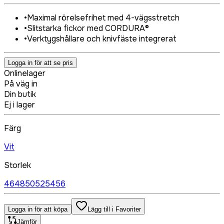
•
Maximal rörelsefrihet med 4-vägsstretch
•
Slitstarka fickor med CORDURA®
•
Verktygshållare och knivfäste integrerat
Logga in för att se pris
Onlinelager
På väg in
Din butik
Ej i lager
Färg
Vit
Storlek
46
48
50
52
54
56
Logga in för att köpa
Lägg till i Favoriter
Jämför