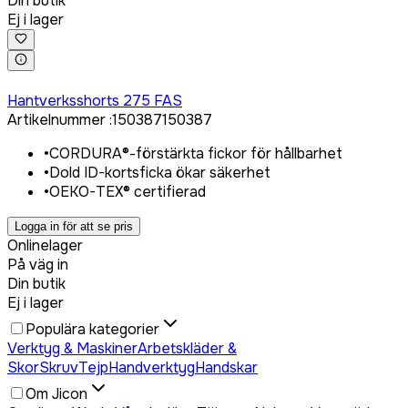
Din butik
Ej i lager
Logga in för att köpa
Hantverksshorts 275 FAS
Artikelnummer
:
150387
150387
•
CORDURA®-förstärkta fickor för hållbarhet
•
Dold ID-kortsficka ökar säkerhet
•
OEKO-TEX® certifierad
Logga in för att se pris
Onlinelager
På väg in
Din butik
Ej i lager
Populära kategorier
Verktyg & Maskiner
Arbetskläder &
Skor
Skruv
Tejp
Handverktyg
Handskar
Om Jicon