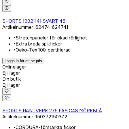
Logga in för att köpa
SHORTS 19921141 SVART 46
Artikelnummer
:
624741
624741
•
Stretchpaneler för ökad rörlighet
•
Extra breda spikfickor
•
Oeko-Tex 100-certifierad
Logga in för att se pris
Onlinelager
Ej i lager
Din butik
Ej i lager
Logga in för att köpa
SHORTS HANTVERK 275 FAS C48 MÖRKBLÅ
Artikelnummer
:
150372
150372
•
CORDURA-förstärkta fickor