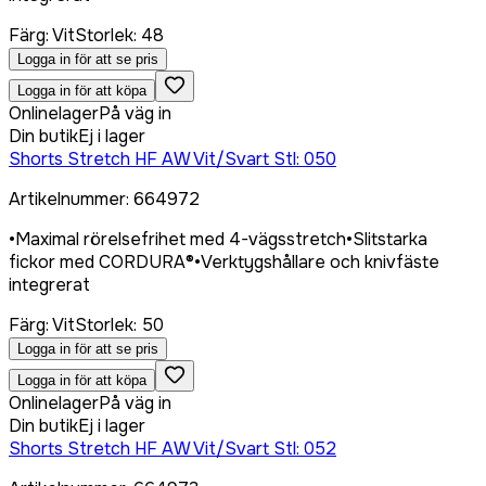
Färg
:
Vit
Storlek
:
48
Logga in för att se pris
Logga in för att köpa
Onlinelager
På väg in
Din butik
Ej i lager
Shorts Stretch HF AW Vit/Svart Stl: 050
Artikelnummer
:
664972
•
Maximal rörelsefrihet med 4-vägsstretch
•
Slitstarka
fickor med CORDURA®
•
Verktygshållare och knivfäste
integrerat
Färg
:
Vit
Storlek
:
50
Logga in för att se pris
Logga in för att köpa
Onlinelager
På väg in
Din butik
Ej i lager
Shorts Stretch HF AW Vit/Svart Stl: 052