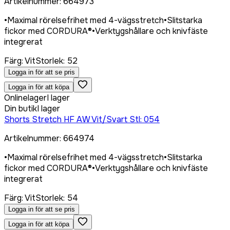
Artikelnummer
:
664973
•
Maximal rörelsefrihet med 4-vägsstretch
•
Slitstarka
fickor med CORDURA®
•
Verktygshållare och knivfäste
integrerat
Färg
:
Vit
Storlek
:
52
Logga in för att se pris
Logga in för att köpa
Onlinelager
I lager
Din butik
I lager
Shorts Stretch HF AW Vit/Svart Stl: 054
Artikelnummer
:
664974
•
Maximal rörelsefrihet med 4-vägsstretch
•
Slitstarka
fickor med CORDURA®
•
Verktygshållare och knivfäste
integrerat
Färg
:
Vit
Storlek
:
54
Logga in för att se pris
Logga in för att köpa