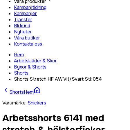
Våra produkter
Kampanjtidning
Kampanjer
Tjänster
Bli kund
Nyheter
Våra butiker
Kontakta oss
Hem
Arbetskläder & Skor
Byxor & Shorts
Shorts
Shorts Stretch HF AW Vit/Svart Stl: 054
Shorts
Hem
Varumärke
:
Snickers
Arbetsshorts 6141 med
stretch & hölsterfickor