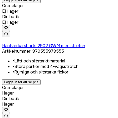
Logga in för att se pris
Onlinelager
Ej i lager
Din butik
Ej i lager
Logga in för att köpa
Hantverkarshorts 2902 GWM med stretch
Artikelnummer
:
979555
979555
•
Lätt och slitstarkt material
•
Stora partier med 4-vägsstretch
•
Rymliga och slitstarka fickor
Logga in för att se pris
Onlinelager
I lager
Din butik
I lager