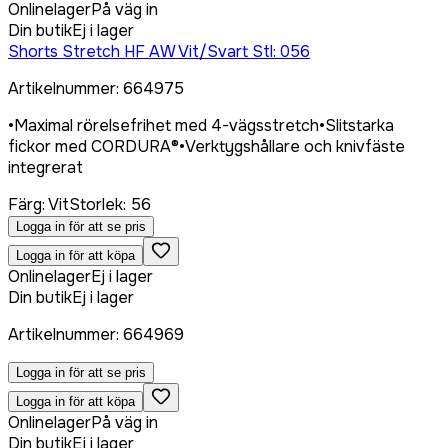
Onlinelager
På väg in
Din butik
Ej i lager
Shorts Stretch HF AW Vit/Svart Stl: 056
Artikelnummer
:
664975
•
Maximal rörelsefrihet med 4-vägsstretch
•
Slitstarka
fickor med CORDURA®
•
Verktygshållare och knivfäste
integrerat
Färg
:
Vit
Storlek
:
56
Logga in för att se pris
Logga in för att köpa
Onlinelager
Ej i lager
Din butik
Ej i lager
Artikelnummer
:
664969
Logga in för att se pris
Logga in för att köpa
Onlinelager
På väg in
Din butik
Ej i lager