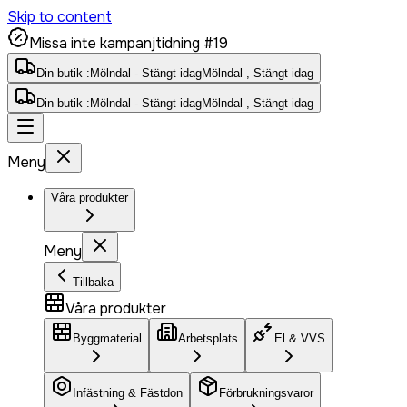
Skip to content
Missa inte kampanjtidning #19
Din butik :
Mölndal - Stängt idag
Mölndal , Stängt idag
Din butik :
Mölndal - Stängt idag
Mölndal , Stängt idag
Meny
Våra produkter
Meny
Tillbaka
Våra produkter
Byggmaterial
Arbetsplats
El & VVS
Infästning & Fästdon
Förbrukningsvaror