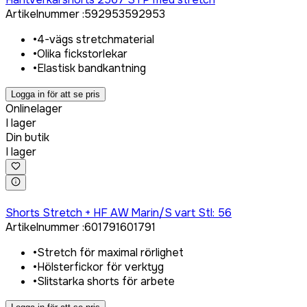
Artikelnummer
:
592953
592953
•
4-vägs stretchmaterial
•
Olika fickstorlekar
•
Elastisk bandkantning
Logga in för att se pris
Onlinelager
I lager
Din butik
I lager
Logga in för att köpa
Shorts Stretch + HF AW Marin/S vart Stl: 56
Artikelnummer
:
601791
601791
•
Stretch för maximal rörlighet
•
Hölsterfickor för verktyg
•
Slitstarka shorts för arbete