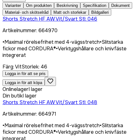
Varianter
Om produkten
Beskrivning
Specifikation
Dokument
Material- och skötselråd
Matt och storlekar
Bildgalleri
Shorts Stretch HF AW Vit/Svart Stl: 046
Artikelnummer
:
664970
•
Maximal rörelsefrihet med 4-vägsstretch
•
Slitstarka
fickor med CORDURA®
•
Verktygshållare och knivfäste
integrerat
Färg
:
Vit
Storlek
:
46
Logga in för att se pris
Logga in för att köpa
Onlinelager
I lager
Din butik
I lager
Shorts Stretch HF AW Vit/Svart Stl: 048
Artikelnummer
:
664971
•
Maximal rörelsefrihet med 4-vägsstretch
•
Slitstarka
fickor med CORDURA®
•
Verktygshållare och knivfäste
integrerat