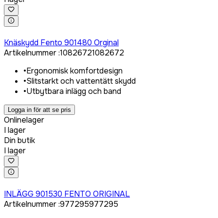
Logga in för att köpa
Knäskydd Fento 901480 Orginal
Artikelnummer
:
1082672
1082672
•
Ergonomisk komfortdesign
•
Slitstarkt och vattentätt skydd
•
Utbytbara inlägg och band
Logga in för att se pris
Onlinelager
I lager
Din butik
I lager
Logga in för att köpa
INLÄGG 901530 FENTO ORIGINAL
Artikelnummer
:
977295
977295