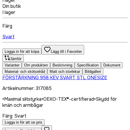
I lager
Din butik
I lager
Färg
Svart
Logga in för att köpa
Lägg till i Favoriter
Jämför
Varianter
Om produkten
Beskrivning
Specifikation
Dokument
Material- och skötselråd
Matt och storlekar
Bildgalleri
FÖRSTÄRKNING 958 KEV SVART STL ONESIZE
Artikelnummer
:
317085
•
Maximal slitstyrka
•
OEKO-TEX®-certifierad
•
Skydd för
knän och armbågar
Färg
:
Svart
Logga in för att se pris