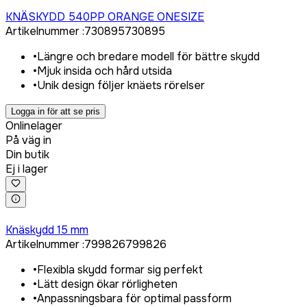
Logga in för att köpa
KNÄSKYDD 540PP ORANGE ONESIZE
Artikelnummer
:
730895
730895
•
Längre och bredare modell för bättre skydd
•
Mjuk insida och hård utsida
•
Unik design följer knäets rörelser
Logga in för att se pris
Onlinelager
På väg in
Din butik
Ej i lager
Logga in för att köpa
Knäskydd 15 mm
Artikelnummer
:
799826
799826
•
Flexibla skydd formar sig perfekt
•
Lätt design ökar rörligheten
•
Anpassningsbara för optimal passform