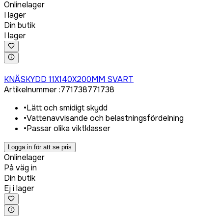
Onlinelager
I lager
Din butik
I lager
Logga in för att köpa
KNÄSKYDD 11X140X200MM SVART
Artikelnummer
:
771738
771738
•
Lätt och smidigt skydd
•
Vattenavvisande och belastningsfördelning
•
Passar olika viktklasser
Logga in för att se pris
Onlinelager
På väg in
Din butik
Ej i lager