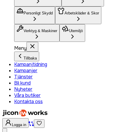
Personligt Skydd
Arbetskläder & Skor
Verktyg & Maskiner
Utemiljö
Meny
Tillbaka
Kampanjtidning
Kampanjer
Tjänster
Bli kund
Nyheter
Våra butiker
Kontakta oss
Logga in