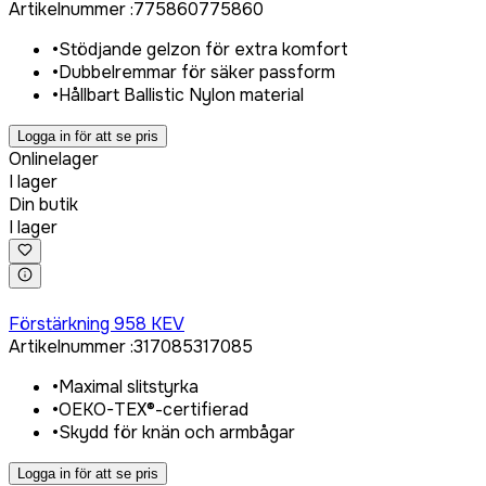
Artikelnummer
:
775860
775860
•
Stödjande gelzon för extra komfort
•
Dubbelremmar för säker passform
•
Hållbart Ballistic Nylon material
Logga in för att se pris
Onlinelager
I lager
Din butik
I lager
Logga in för att köpa
Förstärkning 958 KEV
Artikelnummer
:
317085
317085
•
Maximal slitstyrka
•
OEKO-TEX®-certifierad
•
Skydd för knän och armbågar
Logga in för att se pris