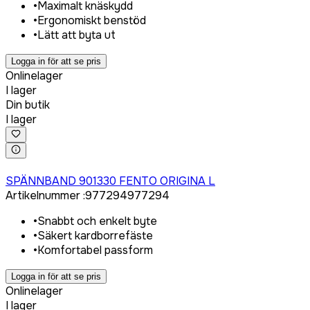
•
Maximalt knäskydd
•
Ergonomiskt benstöd
•
Lätt att byta ut
Logga in för att se pris
Onlinelager
I lager
Din butik
I lager
Logga in för att köpa
SPÄNNBAND 901330 FENTO ORIGINA L
Artikelnummer
:
977294
977294
•
Snabbt och enkelt byte
•
Säkert kardborrefäste
•
Komfortabel passform
Logga in för att se pris
Onlinelager
I lager