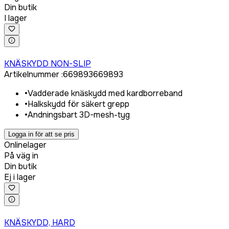
Din butik
I lager
Logga in för att köpa
KNÄSKYDD NON-SLIP
Artikelnummer
:
669893
669893
•
Vadderade knäskydd med kardborreband
•
Halkskydd för säkert grepp
•
Andningsbart 3D-mesh-tyg
Logga in för att se pris
Onlinelager
På väg in
Din butik
Ej i lager
Logga in för att köpa
KNÄSKYDD, HARD