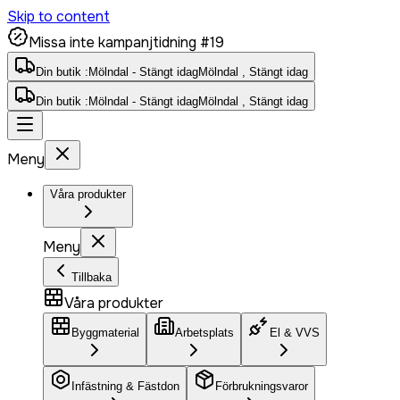
Skip to content
Missa inte kampanjtidning #19
Din butik :
Mölndal - Stängt idag
Mölndal , Stängt idag
Din butik :
Mölndal - Stängt idag
Mölndal , Stängt idag
Meny
Våra produkter
Meny
Tillbaka
Våra produkter
Byggmaterial
Arbetsplats
El & VVS
Infästning & Fästdon
Förbrukningsvaror