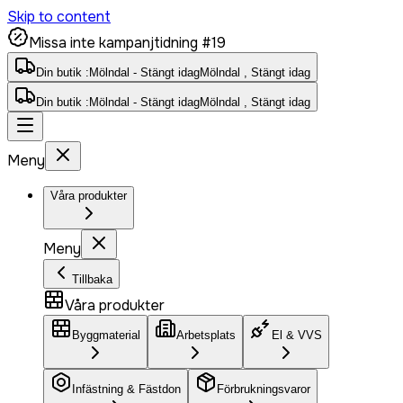
Skip to content
Missa inte kampanjtidning #19
Din butik :
Mölndal - Stängt idag
Mölndal , Stängt idag
Din butik :
Mölndal - Stängt idag
Mölndal , Stängt idag
Meny
Våra produkter
Meny
Tillbaka
Våra produkter
Byggmaterial
Arbetsplats
El & VVS
Infästning & Fästdon
Förbrukningsvaror