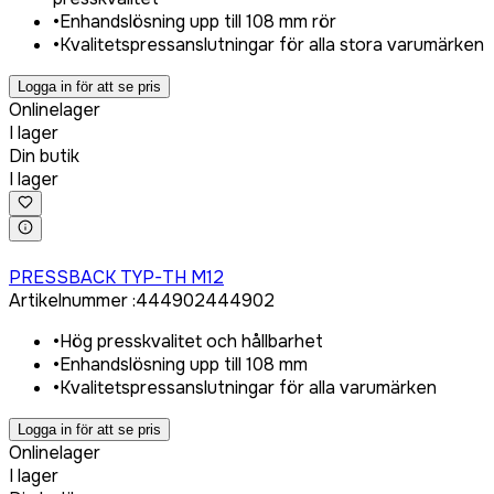
•
Enhandslösning upp till 108 mm rör
•
Kvalitetspressanslutningar för alla stora varumärken
Logga in för att se pris
Onlinelager
I lager
Din butik
I lager
Logga in för att köpa
PRESSBACK TYP-TH M12
Artikelnummer
:
444902
444902
•
Hög presskvalitet och hållbarhet
•
Enhandslösning upp till 108 mm
•
Kvalitetspressanslutningar för alla varumärken
Logga in för att se pris
Onlinelager
I lager