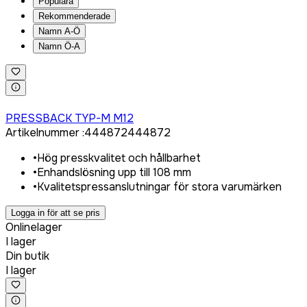
Populära
Rekommenderade
Namn A-Ö
Namn Ö-A
Logga in för att köpa
PRESSBACK TYP-M M12
Artikelnummer
:
444872
444872
•
Hög presskvalitet och hållbarhet
•
Enhandslösning upp till 108 mm
•
Kvalitetspressanslutningar för stora varumärken
Logga in för att se pris
Onlinelager
I lager
Din butik
I lager