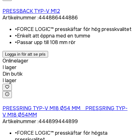
Logga in för att köpa
PRESSBACK TYP-V M12
Artikelnummer
:
444886
444886
•
FORCE LOGIC™ presskäftar för hög presskvalitet
•
Enkelt att öppna med en tumme
•
Passar upp till 108 mm rör
Logga in för att se pris
Onlinelager
I lager
Din butik
I lager
Logga in för att köpa
PRESSRING TYP-V M18 Ø54 MM PRESSRING TYP-
V M18 Ø54MM
Artikelnummer
:
444899
444899
•
FORCE LOGIC™ presskäftar för högsta
presskvalitet