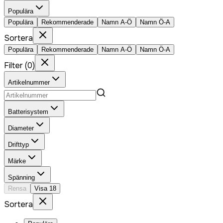
Populära
Populära
Rekommenderade
Namn A-Ö
Namn Ö-A
Sortera
Populära
Rekommenderade
Namn A-Ö
Namn Ö-A
Filter
(
0
)
Artikelnummer
Batterisystem
Diameter
Drifttyp
Märke
Spänning
Rensa
Visa
18
Sortera