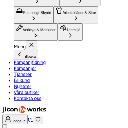
Personligt Skydd
Arbetskläder & Skor
Verktyg & Maskiner
Utemiljö
Meny
Tillbaka
Kampanjtidning
Kampanjer
Tjänster
Bli kund
Nyheter
Våra butiker
Kontakta oss
Logga in