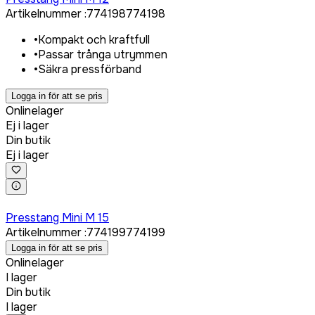
Artikelnummer
:
774198
774198
•
Kompakt och kraftfull
•
Passar trånga utrymmen
•
Säkra pressförband
Logga in för att se pris
Onlinelager
Ej i lager
Din butik
Ej i lager
Logga in för att köpa
Presstang Mini M 15
Artikelnummer
:
774199
774199
Logga in för att se pris
Onlinelager
I lager
Din butik
I lager