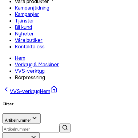
Våra produkter
Kampanjtidning
Kampanjer
Tjänster
Bli kund
Nyheter
Våra butiker
Kontakta oss
Hem
Verktyg & Maskiner
VVS-verktyg
Rörpressning
VVS-verktyg
Hem
Filter
Artikelnummer