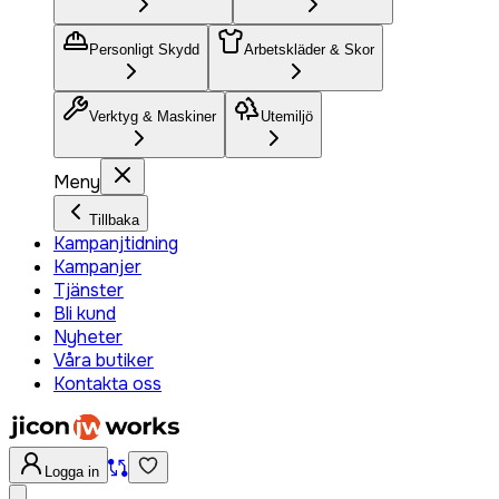
Personligt Skydd
Arbetskläder & Skor
Verktyg & Maskiner
Utemiljö
Meny
Tillbaka
Kampanjtidning
Kampanjer
Tjänster
Bli kund
Nyheter
Våra butiker
Kontakta oss
Logga in