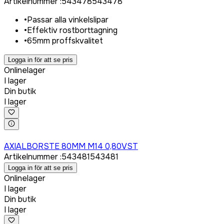
Artikelnummer
:
543478
543478
•
Passar alla vinkelslipar
•
Effektiv rostborttagning
•
65mm proffskvalitet
Logga in för att se pris
Onlinelager
I lager
Din butik
I lager
Logga in för att köpa
AXIALBORSTE 80MM M14 0,80VST
Artikelnummer
:
543481
543481
Logga in för att se pris
Onlinelager
I lager
Din butik
I lager