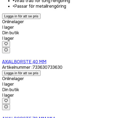
•
Virad tråd för tung rengöring
•
Passar för metallrengöring
Logga in för att se pris
Onlinelager
I lager
Din butik
I lager
Logga in för att köpa
AXIALBORSTE 40 MM
Artikelnummer
:
733630
733630
Logga in för att se pris
Onlinelager
I lager
Din butik
I lager
Logga in för att köpa