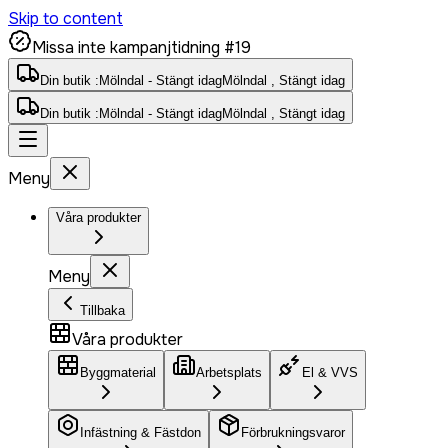
Skip to content
Missa inte kampanjtidning #19
Din butik :
Mölndal - Stängt idag
Mölndal , Stängt idag
Din butik :
Mölndal - Stängt idag
Mölndal , Stängt idag
Meny
Våra produkter
Meny
Tillbaka
Våra produkter
Byggmaterial
Arbetsplats
El & VVS
Infästning & Fästdon
Förbrukningsvaror