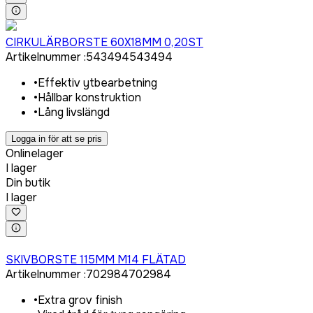
Logga in för att köpa
CIRKULÄRBORSTE 60X18MM 0,20ST
Artikelnummer
:
543494
543494
•
Effektiv ytbearbetning
•
Hållbar konstruktion
•
Lång livslängd
Logga in för att se pris
Onlinelager
I lager
Din butik
I lager
Logga in för att köpa
SKIVBORSTE 115MM M14 FLÄTAD
Artikelnummer
:
702984
702984
•
Extra grov finish