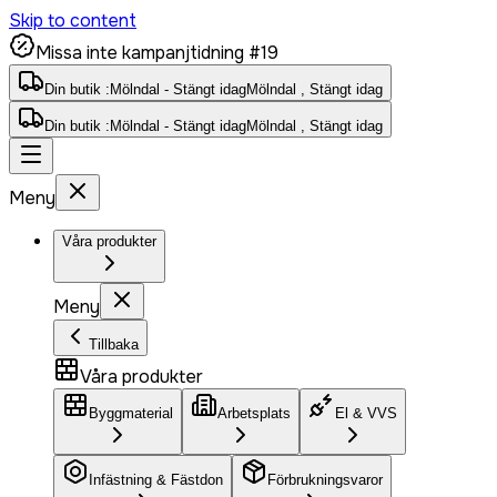
Skip to content
Missa inte kampanjtidning #19
Din butik :
Mölndal - Stängt idag
Mölndal , Stängt idag
Din butik :
Mölndal - Stängt idag
Mölndal , Stängt idag
Meny
Våra produkter
Meny
Tillbaka
Våra produkter
Byggmaterial
Arbetsplats
El & VVS
Infästning & Fästdon
Förbrukningsvaror