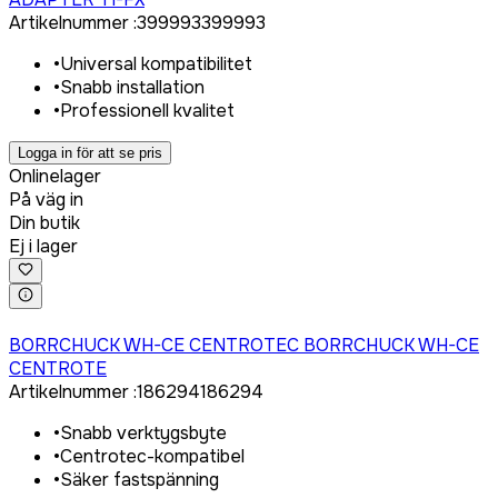
Artikelnummer
:
399993
399993
•
Universal kompatibilitet
•
Snabb installation
•
Professionell kvalitet
Logga in för att se pris
Onlinelager
På väg in
Din butik
Ej i lager
Logga in för att köpa
BORRCHUCK WH-CE CENTROTEC BORRCHUCK WH-CE
CENTROTE
Artikelnummer
:
186294
186294
•
Snabb verktygsbyte
•
Centrotec-kompatibel
•
Säker fastspänning