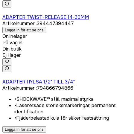
Logga in för att köpa
ADAPTER TWIST-RELEASE 14-30MM
Artikelnummer
:
394447
394447
Logga in för att se pris
Onlinelager
På väg in
Din butik
Ej i lager
Logga in för att köpa
ADAPTER HYLSA 1/2" TILL 3/4"
Artikelnummer
:
794866
794866
•
SHOCKWAVE™ stål, maximal styrka
•
Laseretsade storleksmarkeringar, permanent
identifikation
•
Fjäderbelastad kula för säker fastsättning
Logga in för att se pris