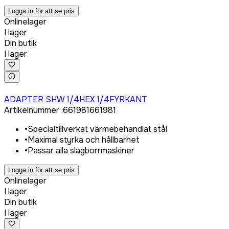
Logga in för att se pris
Onlinelager
I lager
Din butik
I lager
Logga in för att köpa
ADAPTER SHW 1/4HEX 1/4FYRKANT
Artikelnummer
:
661981
661981
•
Specialtillverkat värmebehandlat stål
•
Maximal styrka och hållbarhet
•
Passar alla slagborrmaskiner
Logga in för att se pris
Onlinelager
I lager
Din butik
I lager