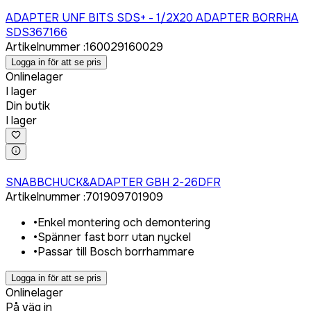
Logga in för att köpa
ADAPTER UNF BITS SDS+ - 1/2X20 ADAPTER BORRHA
SDS367166
Artikelnummer
:
160029
160029
Logga in för att se pris
Onlinelager
I lager
Din butik
I lager
Logga in för att köpa
SNABBCHUCK&ADAPTER GBH 2-26DFR
Artikelnummer
:
701909
701909
•
Enkel montering och demontering
•
Spänner fast borr utan nyckel
•
Passar till Bosch borrhammare
Logga in för att se pris
Onlinelager
På väg in