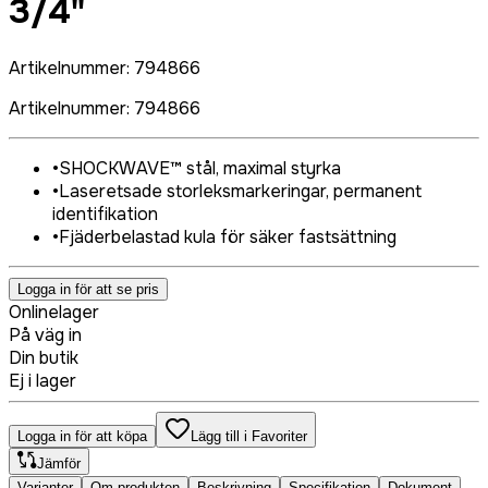
3/4"
Artikelnummer
:
794866
Artikelnummer
:
794866
•
SHOCKWAVE™ stål, maximal styrka
•
Laseretsade storleksmarkeringar, permanent
identifikation
•
Fjäderbelastad kula för säker fastsättning
Logga in för att se pris
Onlinelager
På väg in
Din butik
Ej i lager
Logga in för att köpa
Lägg till i Favoriter
Jämför
Varianter
Om produkten
Beskrivning
Specifikation
Dokument