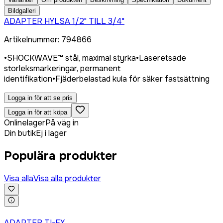
Bildgalleri
ADAPTER HYLSA 1/2" TILL 3/4"
Artikelnummer
:
794866
•
SHOCKWAVE™ stål, maximal styrka
•
Laseretsade
storleksmarkeringar, permanent
identifikation
•
Fjäderbelastad kula för säker fastsättning
Logga in för att se pris
Logga in för att köpa
Onlinelager
På väg in
Din butik
Ej i lager
Populära produkter
Visa alla
Visa alla produkter
Logga in för att köpa
ADAPTER TI-FX