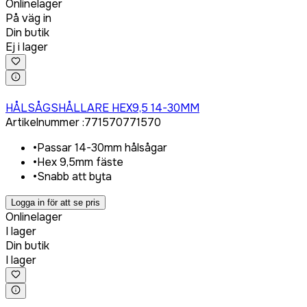
Onlinelager
På väg in
Din butik
Ej i lager
Logga in för att köpa
HÅLSÅGSHÅLLARE HEX9,5 14-30MM
Artikelnummer
:
771570
771570
•
Passar 14-30mm hålsågar
•
Hex 9,5mm fäste
•
Snabb att byta
Logga in för att se pris
Onlinelager
I lager
Din butik
I lager
Logga in för att köpa