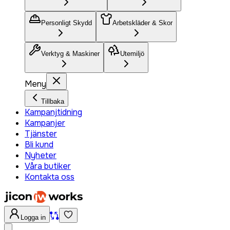
Personligt Skydd
Arbetskläder & Skor
Verktyg & Maskiner
Utemiljö
Meny
Tillbaka
Kampanjtidning
Kampanjer
Tjänster
Bli kund
Nyheter
Våra butiker
Kontakta oss
Logga in