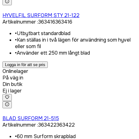
Logga in för att köpa
HYVELFIL SURFORM STY 21-122
Artikelnummer
:
363416
363416
•
Utbytbart standardblad
•
Kan ställas in i två lägen för användning som hyvel
eller som fil
•
Använder ett 250 mm långt blad
Logga in för att se pris
Onlinelager
På väg in
Din butik
Ej i lager
Logga in för att köpa
BLAD SURFORM 21-515
Artikelnummer
:
363422
363422
•
60 mm Surform skrapblad