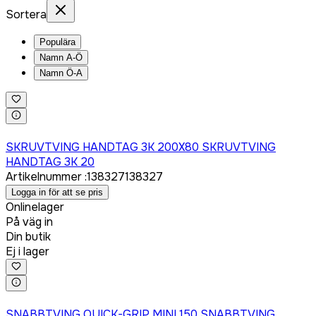
Sortera
Populära
Namn A-Ö
Namn Ö-A
Logga in för att köpa
SKRUVTVING HANDTAG 3K 200X80 SKRUVTVING
HANDTAG 3K 20
Artikelnummer
:
138327
138327
Logga in för att se pris
Onlinelager
På väg in
Din butik
Ej i lager
Logga in för att köpa
SNABBTVING QUICK-GRIP MINI 150 SNABBTVING