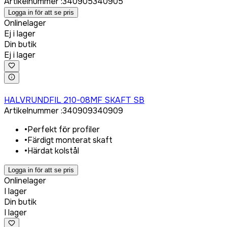
Artikelnummer
:
340905
340905
Logga in för att se pris
Onlinelager
Ej i lager
Din butik
Ej i lager
Logga in för att köpa
HALVRUNDFIL 210-08MF SKAFT SB
Artikelnummer
:
340909
340909
•
Perfekt för profiler
•
Färdigt monterat skaft
•
Härdat kolstål
Logga in för att se pris
Onlinelager
I lager
Din butik
I lager