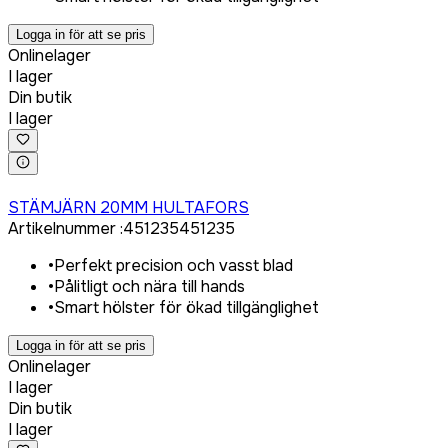
Logga in för att se pris
Onlinelager
I lager
Din butik
I lager
Logga in för att köpa
STÄMJÄRN 20MM HULTAFORS
Artikelnummer
:
451235
451235
•
Perfekt precision och vasst blad
•
Pålitligt och nära till hands
•
Smart hölster för ökad tillgänglighet
Logga in för att se pris
Onlinelager
I lager
Din butik
I lager