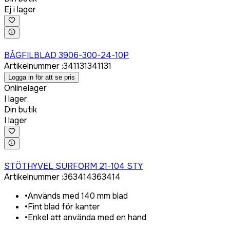
Ej i lager
Logga in för att köpa
BÅGFILBLAD 3906-300-24-10P
Artikelnummer
:
341131
341131
Logga in för att se pris
Onlinelager
I lager
Din butik
I lager
Logga in för att köpa
STÖTHYVEL SURFORM 21-104 STY
Artikelnummer
:
363414
363414
•
Används med 140 mm blad
•
Fint blad för kanter
•
Enkel att använda med en hand