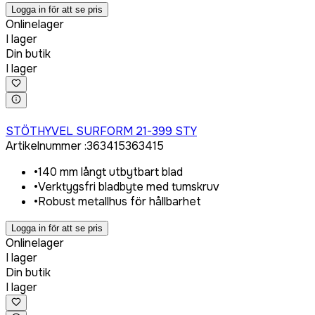
Logga in för att se pris
Onlinelager
I lager
Din butik
I lager
Logga in för att köpa
STÖTHYVEL SURFORM 21-399 STY
Artikelnummer
:
363415
363415
•
140 mm långt utbytbart blad
•
Verktygsfri bladbyte med tumskruv
•
Robust metallhus för hållbarhet
Logga in för att se pris
Onlinelager
I lager
Din butik
I lager