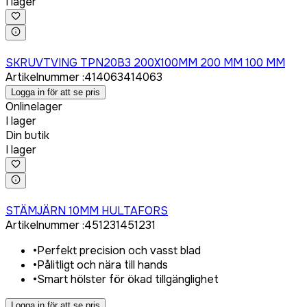
I lager
Logga in för att köpa
SKRUVTVING TPN20B3 200X100MM 200 MM 100 MM
Artikelnummer
:
414063
414063
Logga in för att se pris
Onlinelager
I lager
Din butik
I lager
Logga in för att köpa
STÄMJÄRN 10MM HULTAFORS
Artikelnummer
:
451231
451231
•
Perfekt precision och vasst blad
•
Pålitligt och nära till hands
•
Smart hölster för ökad tillgänglighet
Logga in för att se pris