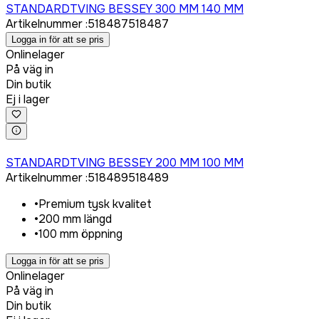
STANDARDTVING BESSEY 300 MM 140 MM
Artikelnummer
:
518487
518487
Logga in för att se pris
Onlinelager
På väg in
Din butik
Ej i lager
Logga in för att köpa
STANDARDTVING BESSEY 200 MM 100 MM
Artikelnummer
:
518489
518489
•
Premium tysk kvalitet
•
200 mm längd
•
100 mm öppning
Logga in för att se pris
Onlinelager
På väg in
Din butik