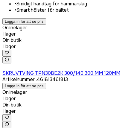
•
Smidigt handtag för hammarslag
•
Smart hölster för bältet
Logga in för att se pris
Onlinelager
I lager
Din butik
I lager
Logga in för att köpa
SKRUVTVING TPN30BE2K 300/140 300 MM 120MM
Artikelnummer
:
461813
461813
Logga in för att se pris
Onlinelager
I lager
Din butik
I lager
Logga in för att köpa