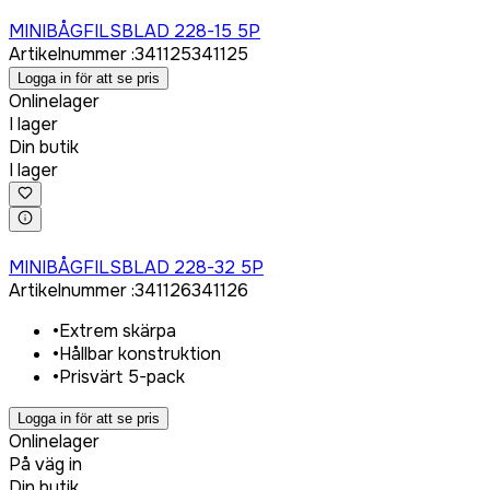
Logga in för att köpa
MINIBÅGFILSBLAD 228-15 5P
Artikelnummer
:
341125
341125
Logga in för att se pris
Onlinelager
I lager
Din butik
I lager
Logga in för att köpa
MINIBÅGFILSBLAD 228-32 5P
Artikelnummer
:
341126
341126
•
Extrem skärpa
•
Hållbar konstruktion
•
Prisvärt 5-pack
Logga in för att se pris
Onlinelager
På väg in
Din butik