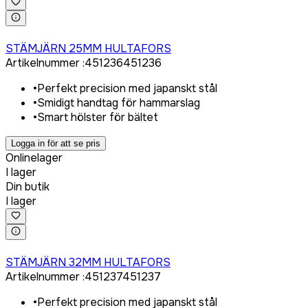
Logga in för att köpa
STÄMJÄRN 25MM HULTAFORS
Artikelnummer
:
451236
451236
•
Perfekt precision med japanskt stål
•
Smidigt handtag för hammarslag
•
Smart hölster för bältet
Logga in för att se pris
Onlinelager
I lager
Din butik
I lager
Logga in för att köpa
STÄMJÄRN 32MM HULTAFORS
Artikelnummer
:
451237
451237
•
Perfekt precision med japanskt stål