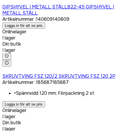
Logga in för att köpa
GIPSHYVEL I METALL STÄLLB22-45 GIPSHYVEL I
METALL STÄLL
Artikelnummer
:
140609
140609
Logga in för att se pris
Onlinelager
I lager
Din butik
I lager
Logga in för att köpa
SKRUVTVING FSZ 120/2 SKRUVTVING FSZ 120 2P
Artikelnummer
:
185687
185687
•
Spännvidd 120 mm; Förpackning 2 st
Logga in för att se pris
Onlinelager
I lager
Din butik
I lager