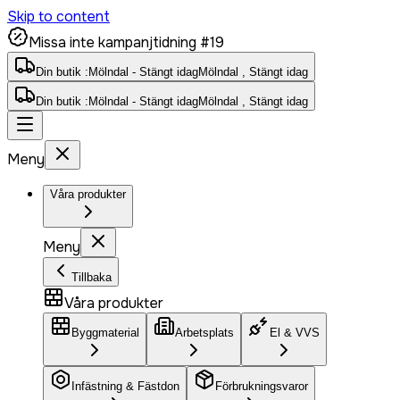
Skip to content
Missa inte kampanjtidning #19
Din butik :
Mölndal - Stängt idag
Mölndal , Stängt idag
Din butik :
Mölndal - Stängt idag
Mölndal , Stängt idag
Meny
Våra produkter
Meny
Tillbaka
Våra produkter
Byggmaterial
Arbetsplats
El & VVS
Infästning & Fästdon
Förbrukningsvaror