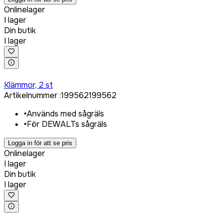
Onlinelager
I lager
Din butik
I lager
Logga in för att köpa
Klämmor, 2 st
Artikelnummer
:
199562
199562
•
Används med sågräls
•
För DEWALTs sågräls
Logga in för att se pris
Onlinelager
I lager
Din butik
I lager
Logga in för att köpa