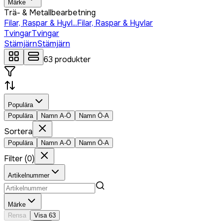
Märke
Trä- & Metallbearbetning
Filar, Raspar & Hyvl...
Filar, Raspar & Hyvlar
Tvingar
Tvingar
Stämjärn
Stämjärn
63
produkter
Populära
Populära
Namn A-Ö
Namn Ö-A
Sortera
Populära
Namn A-Ö
Namn Ö-A
Filter
(
0
)
Artikelnummer
Märke
Rensa
Visa
63