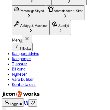
Personligt Skydd
Arbetskläder & Skor
Verktyg & Maskiner
Utemiljö
Meny
Tillbaka
Kampanjtidning
Kampanjer
Tjänster
Bli kund
Nyheter
Våra butiker
Kontakta oss
Logga in