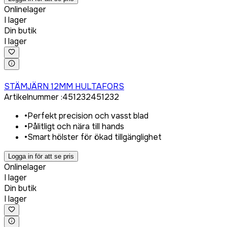
Onlinelager
I lager
Din butik
I lager
Logga in för att köpa
STÄMJÄRN 12MM HULTAFORS
Artikelnummer
:
451232
451232
•
Perfekt precision och vasst blad
•
Pålitligt och nära till hands
•
Smart hölster för ökad tillgänglighet
Logga in för att se pris
Onlinelager
I lager
Din butik
I lager