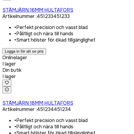
Logga in för att köpa
STÄMJÄRN 16MM HULTAFORS
Artikelnummer
:
451233
451233
•
Perfekt precision och vasst blad
•
Pålitligt och nära till hands
•
Smart hölster för ökad tillgänglighet
Logga in för att se pris
Onlinelager
I lager
Din butik
I lager
Logga in för att köpa
STÄMJÄRN 18MM HULTAFORS
Artikelnummer
:
451234
451234
•
Perfekt precision och vasst blad
•
Pålitligt och nära till hands
•
Smart hölster för ökad tillgänglighet