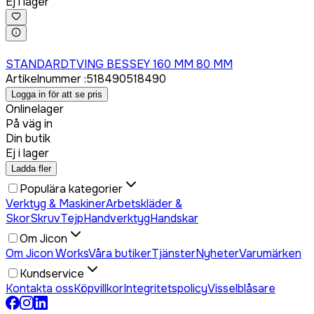
Ej i lager
Logga in för att köpa
STANDARDTVING BESSEY 160 MM 80 MM
Artikelnummer
:
518490
518490
Logga in för att se pris
Onlinelager
På väg in
Din butik
Ej i lager
Ladda fler
Populära kategorier
Verktyg & Maskiner
Arbetskläder &
Skor
Skruv
Tejp
Handverktyg
Handskar
Om Jicon
Om Jicon Works
Våra butiker
Tjänster
Nyheter
Varumärken
Kundservice
Kontakta oss
Köpvillkor
Integritetspolicy
Visselblåsare