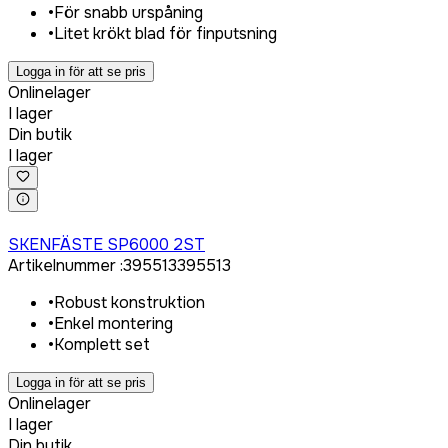
•
För snabb urspåning
•
Litet krökt blad för finputsning
Logga in för att se pris
Onlinelager
I lager
Din butik
I lager
Logga in för att köpa
SKENFÄSTE SP6000 2ST
Artikelnummer
:
395513
395513
•
Robust konstruktion
•
Enkel montering
•
Komplett set
Logga in för att se pris
Onlinelager
I lager
Din butik