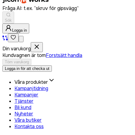
Fråga AI: t.ex. “skruv för gipsvägg”
Sök
Logga in
Din varukorg
Kundvagnen är tom
Forstsätt handla
Töm varukorg
Logga in för att checka ut
Våra produkter
Kampanjtidning
Kampanjer
Tjänster
Bli kund
Nyheter
Våra butiker
Kontakta oss