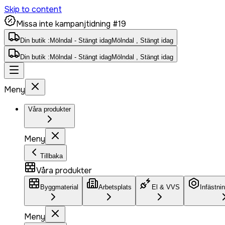
Skip to content
Missa inte kampanjtidning #19
Din butik :
Mölndal - Stängt idag
Mölndal , Stängt idag
Din butik :
Mölndal - Stängt idag
Mölndal , Stängt idag
Meny
Våra produkter
Meny
Tillbaka
Våra produkter
Byggmaterial
Arbetsplats
El & VVS
Infästni
Meny