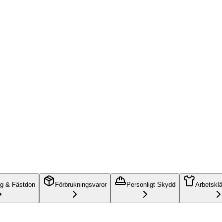
ng & Fästdon
Förbrukningsvaror
Personligt Skydd
Arbetskl