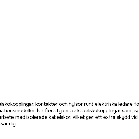
okopplingar, kontakter och hylsor runt elektriska ledare för 
nationsmodeller för flera typer av kabelskokopplingar samt s
bete med isolerade kabelskor, vilket ger ett extra skydd vid e
sar dig.