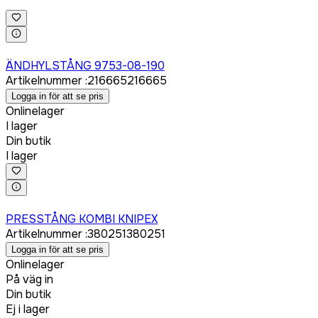
Logga in för att köpa
ÄNDHYLSTÅNG 9753-08-190
Artikelnummer
:
216665
216665
Logga in för att se pris
Onlinelager
I lager
Din butik
I lager
Logga in för att köpa
PRESSTÅNG KOMBI KNIPEX
Artikelnummer
:
380251
380251
Logga in för att se pris
Onlinelager
På väg in
Din butik
Ej i lager