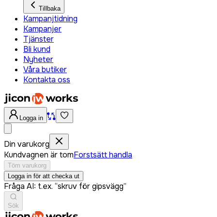
Tillbaka
Kampanjtidning
Kampanjer
Tjänster
Bli kund
Nyheter
Våra butiker
Kontakta oss
Logga in
Din varukorg
Kundvagnen är tom
Forstsätt handla
Töm varukorg
Logga in för att checka ut
Fråga AI: t.ex. “skruv för gipsvägg”
Sök