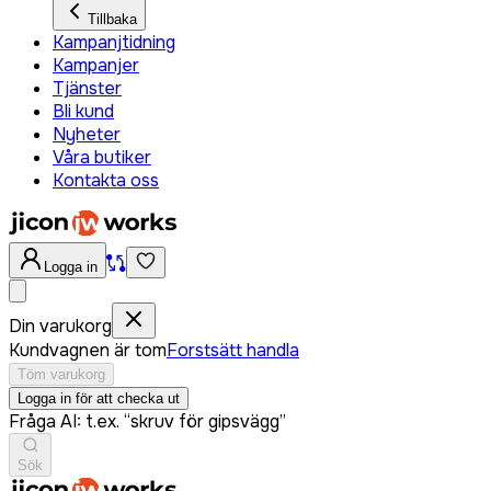
Tillbaka
Kampanjtidning
Kampanjer
Tjänster
Bli kund
Nyheter
Våra butiker
Kontakta oss
Logga in
Din varukorg
Kundvagnen är tom
Forstsätt handla
Töm varukorg
Logga in för att checka ut
Fråga AI: t.ex. “skruv för gipsvägg”
Sök