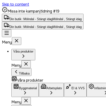
Skip to content
Missa inte kampanjtidning #19
Din butik :
Mölndal - Stängt idag
Mölndal , Stängt idag
Din butik :
Mölndal - Stängt idag
Mölndal , Stängt idag
Meny
Våra produkter
Meny
Tillbaka
Våra produkter
Byggmaterial
Arbetsplats
El & VVS
Infästni
Meny