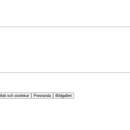
Matt och storlekar
Prestanda
Bildgalleri