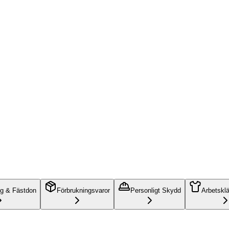
ng & Fästdon
Förbrukningsvaror
Personligt Skydd
Arbetskl