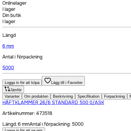
Onlinelager
I lager
Din butik
I lager
Längd
6 mm
Antal i förpackning
5000
Logga in för att köpa
Lägg till i Favoriter
Jämför
Varianter
Om produkten
Beskrivning
Specifikation
Forpackning
HÄFTKLAMMER 26/6 STANDARD 500 0/ASK
Artikelnummer
:
473518
Längd
:
6 mm
Antal i förpackning
:
5000
Logga in för att se pris