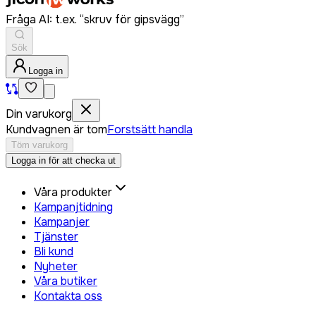
Fråga AI: t.ex. “skruv för gipsvägg”
Sök
Logga in
Din varukorg
Kundvagnen är tom
Forstsätt handla
Töm varukorg
Logga in för att checka ut
Våra produkter
Kampanjtidning
Kampanjer
Tjänster
Bli kund
Nyheter
Våra butiker
Kontakta oss