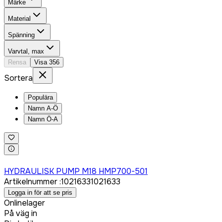
Märke
Material
Spänning
Varvtal, max
Rensa
Visa
356
Sortera
Populära
Namn A-Ö
Namn Ö-A
Logga in för att köpa
HYDRAULISK PUMP M18 HMP700-501
Artikelnummer
:
1021633
1021633
Logga in för att se pris
Onlinelager
På väg in