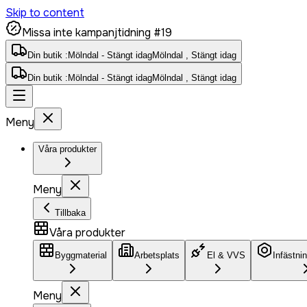
Skip to content
Missa inte kampanjtidning #19
Din butik :
Mölndal - Stängt idag
Mölndal , Stängt idag
Din butik :
Mölndal - Stängt idag
Mölndal , Stängt idag
Meny
Våra produkter
Meny
Tillbaka
Våra produkter
Byggmaterial
Arbetsplats
El & VVS
Infästni
Meny