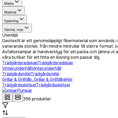
Märke
Material
Spänning
Varvtal, max
Utemiljö
Geotextil är ett genomsläppligt fibermaterial som används i m
varierande storlek, från mindre minirullar till större format,
Asfaltsstampar är handverktyg för att packa och jämna ut as
våra butiker för att hitta en lösning som passar dig.
Trädgårdsredskap
Trädgårdsredskap
Vinterunderhåll
Vinterunderhåll
Trädgårdsmiljö
Trädgårdsmiljö
Grillar & Grilltillb...
Grillar & Grilltillbehör
Trädgårdsskötsel
Trädgårdsskötsel
Pumpar
Pumpar
356
produkter