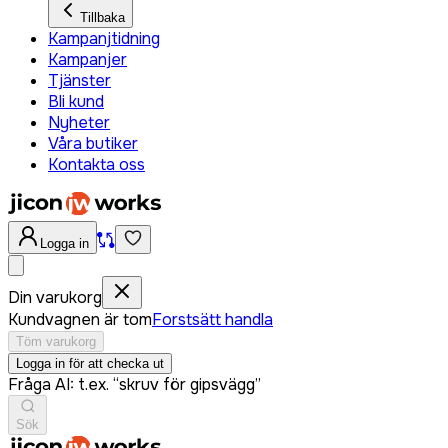
Tillbaka
Kampanjtidning
Kampanjer
Tjänster
Bli kund
Nyheter
Våra butiker
Kontakta oss
Logga in
Din varukorg
Kundvagnen är tom
Forstsätt handla
Töm varukorg
Logga in för att checka ut
Fråga AI: t.ex. “skruv för gipsvägg”
Sök