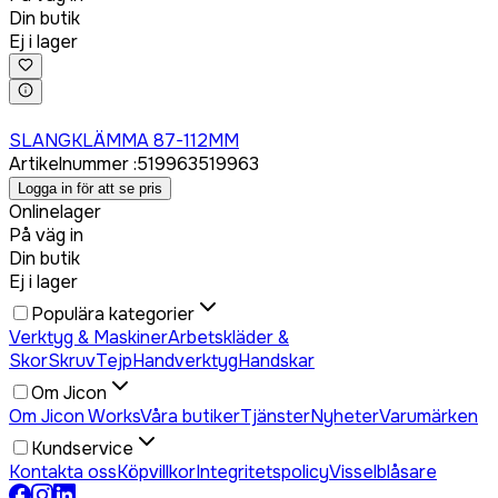
Din butik
Ej i lager
Logga in för att köpa
SLANGKLÄMMA 87-112MM
Artikelnummer
:
519963
519963
Logga in för att se pris
Onlinelager
På väg in
Din butik
Ej i lager
Populära kategorier
Verktyg & Maskiner
Arbetskläder &
Skor
Skruv
Tejp
Handverktyg
Handskar
Om Jicon
Om Jicon Works
Våra butiker
Tjänster
Nyheter
Varumärken
Kundservice
Kontakta oss
Köpvillkor
Integritetspolicy
Visselblåsare