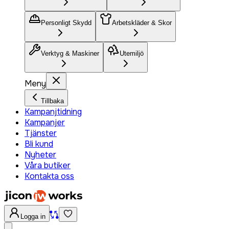
Personligt Skydd
Arbetskläder & Skor
Verktyg & Maskiner
Utemiljö
Meny
Tillbaka
Kampanjtidning
Kampanjer
Tjänster
Bli kund
Nyheter
Våra butiker
Kontakta oss
Logga in