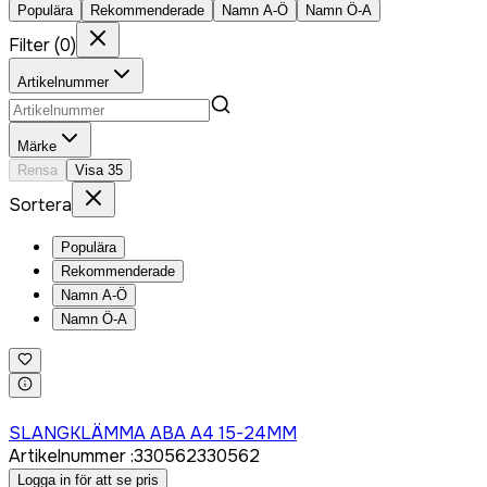
Populära
Rekommenderade
Namn A-Ö
Namn Ö-A
Filter
(
0
)
Artikelnummer
Märke
Rensa
Visa
35
Sortera
Populära
Rekommenderade
Namn A-Ö
Namn Ö-A
Logga in för att köpa
SLANGKLÄMMA ABA A4 15-24MM
Artikelnummer
:
330562
330562
Logga in för att se pris