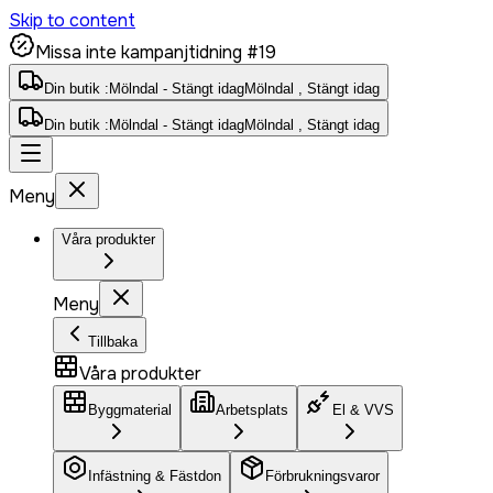
Skip to content
Missa inte kampanjtidning #19
Din butik :
Mölndal - Stängt idag
Mölndal , Stängt idag
Din butik :
Mölndal - Stängt idag
Mölndal , Stängt idag
Meny
Våra produkter
Meny
Tillbaka
Våra produkter
Byggmaterial
Arbetsplats
El & VVS
Infästning & Fästdon
Förbrukningsvaror