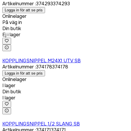
Artikelnummer
:
374293
374293
Logga in för att se pris
Onlinelager
På väg in
Din butik
Ej i lager
Logga in för att köpa
KOPPLINGSNIPPEL M24X1 UTV SB
Artikelnummer
:
374178
374178
Logga in för att se pris
Onlinelager
I lager
Din butik
I lager
Logga in för att köpa
KOPPLINGSNIPPEL 1/2 SLANG SB
Artikelnummer
:
374171
374171