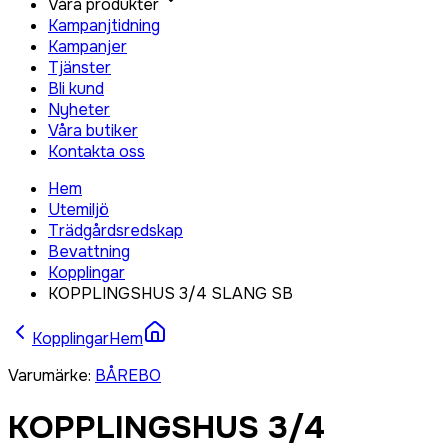
Våra produkter
Kampanjtidning
Kampanjer
Tjänster
Bli kund
Nyheter
Våra butiker
Kontakta oss
Hem
Utemiljö
Trädgårdsredskap
Bevattning
Kopplingar
KOPPLINGSHUS 3/4 SLANG SB
Kopplingar
Hem
Varumärke
:
BÅREBO
KOPPLINGSHUS 3/4