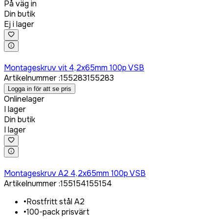
På väg in
Din butik
Ej i lager
Logga in för att köpa
Montageskruv vit 4,2x65mm 100p VSB
Artikelnummer
:
155283
155283
Logga in för att se pris
Onlinelager
I lager
Din butik
I lager
Logga in för att köpa
Montageskruv A2 4,2x65mm 100p VSB
Artikelnummer
:
155154
155154
•
Rostfritt stål A2
•
100-pack prisvärt