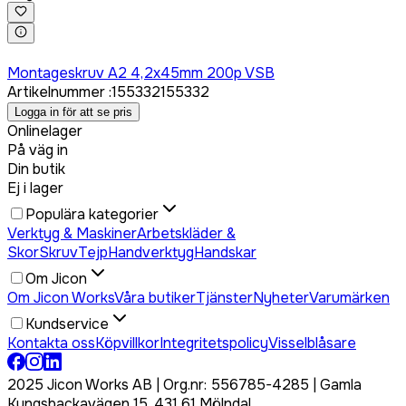
Logga in för att köpa
Montageskruv A2 4,2x45mm 200p VSB
Artikelnummer
:
155332
155332
Logga in för att se pris
Onlinelager
På väg in
Din butik
Ej i lager
Populära kategorier
Verktyg & Maskiner
Arbetskläder &
Skor
Skruv
Tejp
Handverktyg
Handskar
Om Jicon
Om Jicon Works
Våra butiker
Tjänster
Nyheter
Varumärken
Kundservice
Kontakta oss
Köpvillkor
Integritetspolicy
Visselblåsare
2025 Jicon Works AB | Org.nr: 556785-4285 | Gamla
Kungsbackavägen 15, 431 61 Mölndal