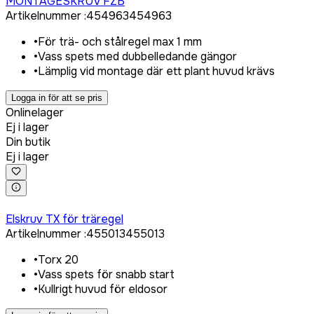
MONTAGESKRUV FZB
Artikelnummer
:
454963
454963
•
För trä- och stålregel max 1 mm
•
Vass spets med dubbelledande gängor
•
Lämplig vid montage där ett plant huvud krävs
Logga in för att se pris
Onlinelager
Ej i lager
Din butik
Ej i lager
Logga in för att köpa
Elskruv TX för träregel
Artikelnummer
:
455013
455013
•
Torx 20
•
Vass spets för snabb start
•
Kullrigt huvud för eldosor