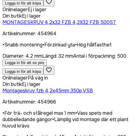
Logga in för att köpa
Onlinelager
Ej i lager
Din butik
Ej i lager
MONTAGESKRUV 4,2x32 FZB 4,2X32 FZB 500ST
Artikelnummer
:
454964
•
Snabb montering
•
Förzinkad yta
•
Hög hållfasthet
Diameter
:
4,2 mm
Längd
:
32 mm
Antal i förpackning
:
500
Logga in för att se pris
Logga in för att köpa
Onlinelager
På väg in
Din butik
Ej i lager
Montageskruv fzb 4,2x45mm 350p VSB
Artikelnummer
:
454966
•
För trä- och stålregel max 1 mm
•
Vass spets med
dubbelledande gängor
•
Lämplig vid montage där ett plant
huvud krävs