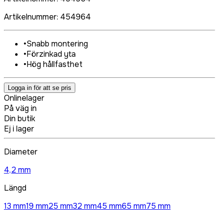
Artikelnummer
:
454964
•
Snabb montering
•
Förzinkad yta
•
Hög hållfasthet
Logga in för att se pris
Onlinelager
På väg in
Din butik
Ej i lager
Diameter
4,2 mm
Längd
13 mm
19 mm
25 mm
32 mm
45 mm
65 mm
75 mm