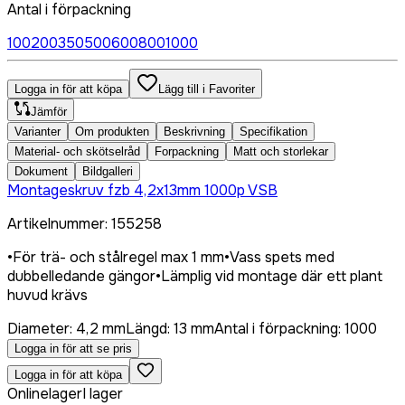
Antal i förpackning
100
200
350
500
600
800
1000
Logga in för att köpa
Lägg till i Favoriter
Jämför
Varianter
Om produkten
Beskrivning
Specifikation
Material- och skötselråd
Forpackning
Matt och storlekar
Dokument
Bildgalleri
Montageskruv fzb 4,2x13mm 1000p VSB
Artikelnummer
:
155258
•
För trä- och stålregel max 1 mm
•
Vass spets med
dubbelledande gängor
•
Lämplig vid montage där ett plant
huvud krävs
Diameter
:
4,2 mm
Längd
:
13 mm
Antal i förpackning
:
1000
Logga in för att se pris
Logga in för att köpa
Onlinelager
I lager