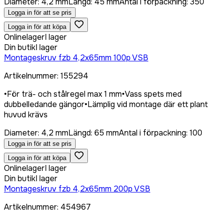
Diameter
:
4,2 mm
Längd
:
45 mm
Antal i förpackning
:
350
Logga in för att se pris
Logga in för att köpa
Onlinelager
I lager
Din butik
I lager
Montageskruv fzb 4,2x65mm 100p VSB
Artikelnummer
:
155294
•
För trä- och stålregel max 1 mm
•
Vass spets med
dubbelledande gängor
•
Lämplig vid montage där ett plant
huvud krävs
Diameter
:
4,2 mm
Längd
:
65 mm
Antal i förpackning
:
100
Logga in för att se pris
Logga in för att köpa
Onlinelager
I lager
Din butik
I lager
Montageskruv fzb 4,2x65mm 200p VSB
Artikelnummer
:
454967