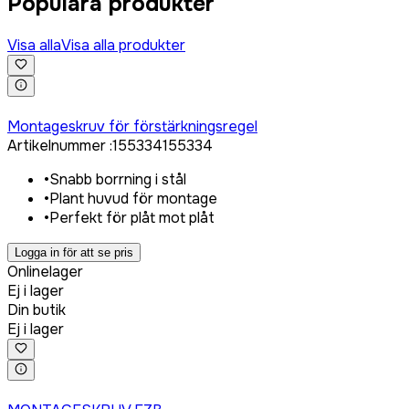
Populära produkter
Visa alla
Visa alla produkter
Logga in för att köpa
Montageskruv för förstärkningsregel
Artikelnummer
:
155334
155334
•
Snabb borrning i stål
•
Plant huvud för montage
•
Perfekt för plåt mot plåt
Logga in för att se pris
Onlinelager
Ej i lager
Din butik
Ej i lager
Logga in för att köpa