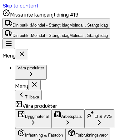
Skip to content
Missa inte kampanjtidning #19
Din butik :
Mölndal - Stängt idag
Mölndal , Stängt idag
Din butik :
Mölndal - Stängt idag
Mölndal , Stängt idag
Meny
Våra produkter
Meny
Tillbaka
Våra produkter
Byggmaterial
Arbetsplats
El & VVS
Infästning & Fästdon
Förbrukningsvaror