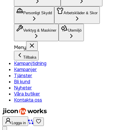
Personligt Skydd
Arbetskläder & Skor
Verktyg & Maskiner
Utemiljö
Meny
Tillbaka
Kampanjtidning
Kampanjer
Tjänster
Bli kund
Nyheter
Våra butiker
Kontakta oss
Logga in