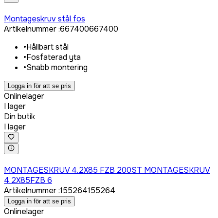
Logga in för att köpa
Montageskruv stål fos
Artikelnummer
:
667400
667400
•
Hållbart stål
•
Fosfaterad yta
•
Snabb montering
Logga in för att se pris
Onlinelager
I lager
Din butik
I lager
Logga in för att köpa
MONTAGESKRUV 4.2X85 FZB 200ST MONTAGESKRUV
4.2X85FZB 6
Artikelnummer
:
155264
155264
Logga in för att se pris
Onlinelager