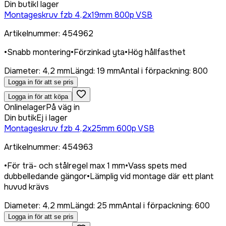
Din butik
I lager
Montageskruv fzb 4,2x19mm 800p VSB
Artikelnummer
:
454962
•
Snabb montering
•
Förzinkad yta
•
Hög hållfasthet
Diameter
:
4,2 mm
Längd
:
19 mm
Antal i förpackning
:
800
Logga in för att se pris
Logga in för att köpa
Onlinelager
På väg in
Din butik
Ej i lager
Montageskruv fzb 4,2x25mm 600p VSB
Artikelnummer
:
454963
•
För trä- och stålregel max 1 mm
•
Vass spets med
dubbelledande gängor
•
Lämplig vid montage där ett plant
huvud krävs
Diameter
:
4,2 mm
Längd
:
25 mm
Antal i förpackning
:
600
Logga in för att se pris