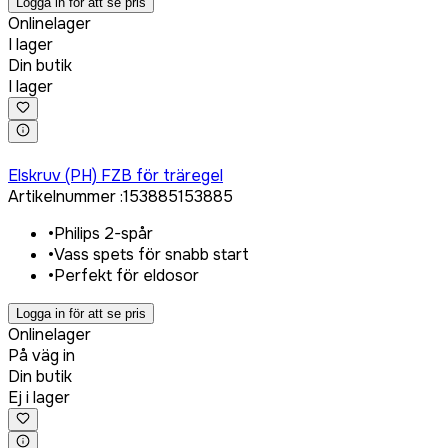
Logga in för att se pris
Onlinelager
I lager
Din butik
I lager
Logga in för att köpa
Elskruv (PH) FZB för träregel
Artikelnummer
:
153885
153885
•
Philips 2-spår
•
Vass spets för snabb start
•
Perfekt för eldosor
Logga in för att se pris
Onlinelager
På väg in
Din butik
Ej i lager