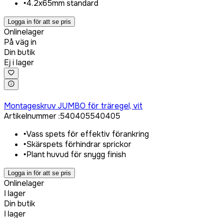
•
4.2x65mm standard
Logga in för att se pris
Onlinelager
På väg in
Din butik
Ej i lager
Logga in för att köpa
Montageskruv JUMBO för träregel, vit
Artikelnummer
:
540405
540405
•
Vass spets för effektiv förankring
•
Skärspets förhindrar sprickor
•
Plant huvud för snygg finish
Logga in för att se pris
Onlinelager
I lager
Din butik
I lager