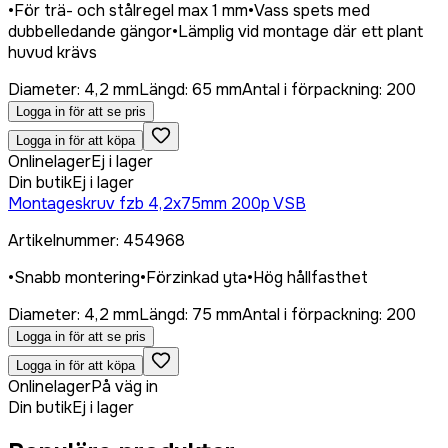
•
För trä- och stålregel max 1 mm
•
Vass spets med
dubbelledande gängor
•
Lämplig vid montage där ett plant
huvud krävs
Diameter
:
4,2 mm
Längd
:
65 mm
Antal i förpackning
:
200
Logga in för att se pris
Logga in för att köpa
Onlinelager
Ej i lager
Din butik
Ej i lager
Montageskruv fzb 4,2x75mm 200p VSB
Artikelnummer
:
454968
•
Snabb montering
•
Förzinkad yta
•
Hög hållfasthet
Diameter
:
4,2 mm
Längd
:
75 mm
Antal i förpackning
:
200
Logga in för att se pris
Logga in för att köpa
Onlinelager
På väg in
Din butik
Ej i lager