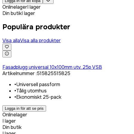
Logga in för att köpa
Onlinelager
I lager
Din butik
I lager
Populära produkter
Visa alla
Visa alla produkter
Logga in för att köpa
Fasadplugg universal 10x100mm utv. 25p VSB
Artikelnummer
:
515825
515825
•
Universell passform
•
Tålig utomhus
•
Ekonomiskt 25-pack
Logga in för att se pris
Onlinelager
I lager
Din butik
I lager