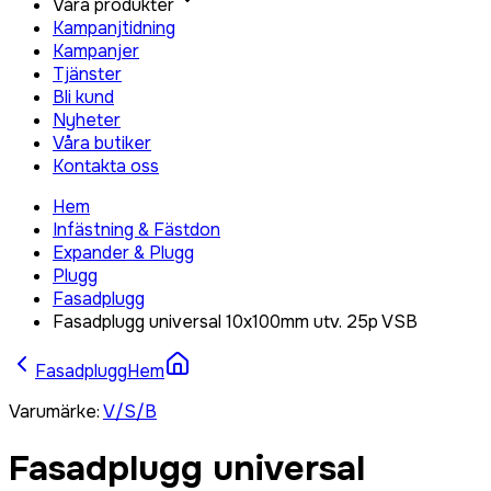
Våra produkter
Kampanjtidning
Kampanjer
Tjänster
Bli kund
Nyheter
Våra butiker
Kontakta oss
Hem
Infästning & Fästdon
Expander & Plugg
Plugg
Fasadplugg
Fasadplugg universal 10x100mm utv. 25p VSB
Fasadplugg
Hem
Varumärke
:
V/S/B
Fasadplugg universal