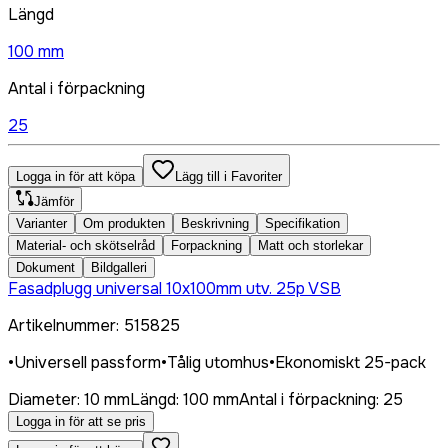
Längd
100 mm
Antal i förpackning
25
Logga in för att köpa
Lägg till i Favoriter
Jämför
Varianter
Om produkten
Beskrivning
Specifikation
Material- och skötselråd
Forpackning
Matt och storlekar
Dokument
Bildgalleri
Fasadplugg universal 10x100mm utv. 25p VSB
Artikelnummer
:
515825
•
Universell passform
•
Tålig utomhus
•
Ekonomiskt 25-pack
Diameter
:
10 mm
Längd
:
100 mm
Antal i förpackning
:
25
Logga in för att se pris