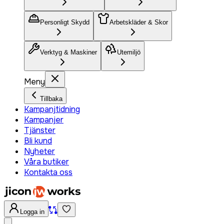
Personligt Skydd
Arbetskläder & Skor
Verktyg & Maskiner
Utemiljö
Meny
Tillbaka
Kampanjtidning
Kampanjer
Tjänster
Bli kund
Nyheter
Våra butiker
Kontakta oss
Logga in