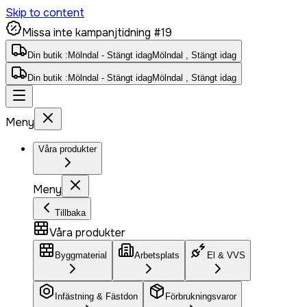
Skip to content
Missa inte kampanjtidning #19
Din butik :
Mölndal - Stängt idag
Mölndal , Stängt idag
Din butik :
Mölndal - Stängt idag
Mölndal , Stängt idag
Meny
Våra produkter
Meny
Tillbaka
Våra produkter
Byggmaterial
Arbetsplats
El & VVS
Infästning & Fästdon
Förbrukningsvaror