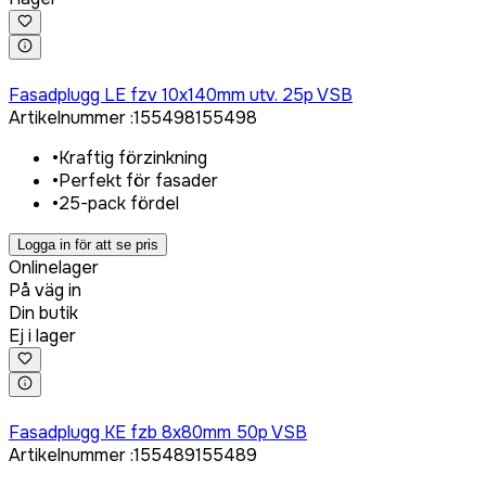
Logga in för att köpa
Fasadplugg LE fzv 10x140mm utv. 25p VSB
Artikelnummer
:
155498
155498
•
Kraftig förzinkning
•
Perfekt för fasader
•
25-pack fördel
Logga in för att se pris
Onlinelager
På väg in
Din butik
Ej i lager
Logga in för att köpa
Fasadplugg KE fzb 8x80mm 50p VSB
Artikelnummer
:
155489
155489