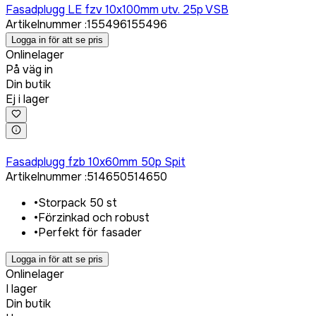
Fasadplugg LE fzv 10x100mm utv. 25p VSB
Artikelnummer
:
155496
155496
Logga in för att se pris
Onlinelager
På väg in
Din butik
Ej i lager
Logga in för att köpa
Fasadplugg fzb 10x60mm 50p Spit
Artikelnummer
:
514650
514650
•
Storpack 50 st
•
Förzinkad och robust
•
Perfekt för fasader
Logga in för att se pris
Onlinelager
I lager
Din butik