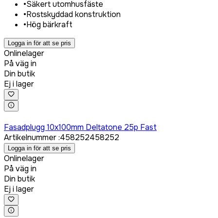
•
Säkert utomhusfäste
•
Rostskyddad konstruktion
•
Hög bärkraft
Logga in för att se pris
Onlinelager
På väg in
Din butik
Ej i lager
Logga in för att köpa
Fasadplugg 10x100mm Deltatone 25p Fast
Artikelnummer
:
458252
458252
Logga in för att se pris
Onlinelager
På väg in
Din butik
Ej i lager