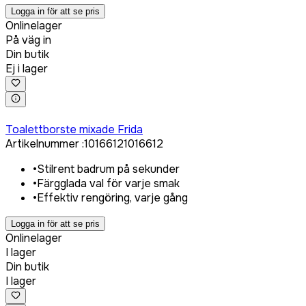
Logga in för att se pris
Onlinelager
På väg in
Din butik
Ej i lager
Logga in för att köpa
Toalettborste mixade Frida
Artikelnummer
:
1016612
1016612
•
Stilrent badrum på sekunder
•
Färgglada val för varje smak
•
Effektiv rengöring, varje gång
Logga in för att se pris
Onlinelager
I lager
Din butik
I lager