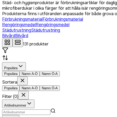
Städ- och hygienprodukter är förbrukningsartiklar för dagli
mikrofiberdukar i olika färger för att hålla isär rengörings
Produkterna finns i utföranden anpassade för både grova oc
Förbrukningsmaterial
Förbrukningsmaterial
Rengöringsmedel
Rengöringsmedel
Städutrustning
Städutrustning
Bilvård
Bilvård
131
produkter
Populära
Populära
Namn A-Ö
Namn Ö-A
Sortera
Populära
Namn A-Ö
Namn Ö-A
Filter
(
0
)
Artikelnummer