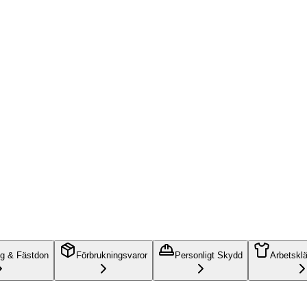
ng & Fästdon
Förbrukningsvaror
Personligt Skydd
Arbetskl