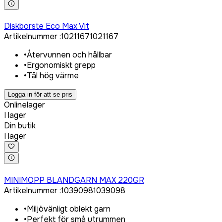
Logga in för att köpa
Diskborste Eco Max Vit
Artikelnummer
:
1021167
1021167
•
Återvunnen och hållbar
•
Ergonomiskt grepp
•
Tål hög värme
Logga in för att se pris
Onlinelager
I lager
Din butik
I lager
Logga in för att köpa
MINIMOPP BLANDGARN MAX 220GR
Artikelnummer
:
1039098
1039098
•
Miljövänligt oblekt garn
•
Perfekt för små utrymmen