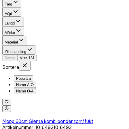
Färg
Höjd
Längd
Märke
Material
Ytbehandling
Rensa
Visa
131
Sortera
Populära
Namn A-Ö
Namn Ö-A
Logga in för att köpa
Mopp 60cm Glenta kombi bonder torr/fukt
Artikelnummer
:
1016492
1016492