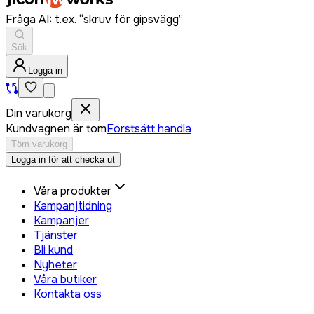
Fråga AI: t.ex. “skruv för gipsvägg”
Sök
Logga in
Din varukorg
Kundvagnen är tom
Forstsätt handla
Töm varukorg
Logga in för att checka ut
Våra produkter
Kampanjtidning
Kampanjer
Tjänster
Bli kund
Nyheter
Våra butiker
Kontakta oss