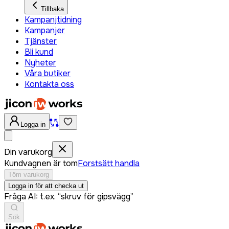
Tillbaka
Kampanjtidning
Kampanjer
Tjänster
Bli kund
Nyheter
Våra butiker
Kontakta oss
Logga in
Din varukorg
Kundvagnen är tom
Forstsätt handla
Töm varukorg
Logga in för att checka ut
Fråga AI: t.ex. “skruv för gipsvägg”
Sök