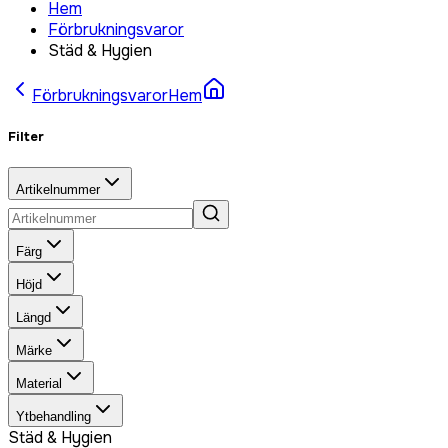
Hem
Förbrukningsvaror
Städ & Hygien
Förbrukningsvaror
Hem
Filter
Artikelnummer
Färg
Höjd
Längd
Märke
Material
Ytbehandling
Städ & Hygien