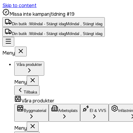
Skip to content
Missa inte kampanjtidning #19
Din butik :
Mölndal - Stängt idag
Mölndal , Stängt idag
Din butik :
Mölndal - Stängt idag
Mölndal , Stängt idag
Meny
Våra produkter
Meny
Tillbaka
Våra produkter
Byggmaterial
Arbetsplats
El & VVS
Infästni
Meny