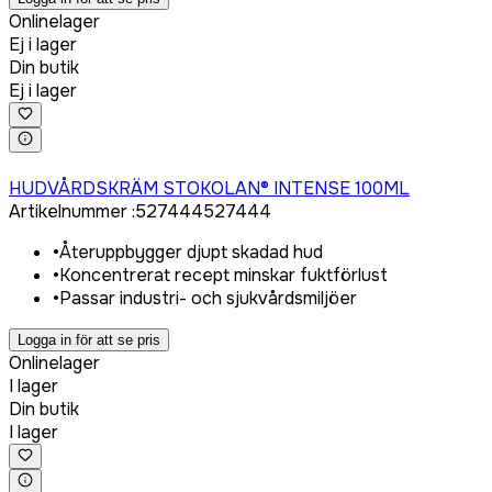
Onlinelager
Ej i lager
Din butik
Ej i lager
Logga in för att köpa
HUDVÅRDSKRÄM STOKOLAN® INTENSE 100ML
Artikelnummer
:
527444
527444
•
Återuppbygger djupt skadad hud
•
Koncentrerat recept minskar fuktförlust
•
Passar industri- och sjukvårdsmiljöer
Logga in för att se pris
Onlinelager
I lager
Din butik
I lager