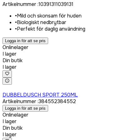
Artikelnummer
:
1039131
1039131
•
Mild och skonsam för huden
•
Biologiskt nedbrytbar
•
Perfekt för daglig användning
Logga in för att se pris
Onlinelager
I lager
Din butik
I lager
Logga in för att köpa
DUBBELDUSCH SPORT 250ML
Artikelnummer
:
384552
384552
Logga in för att se pris
Onlinelager
I lager
Din butik
I lager