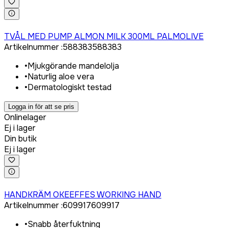
Logga in för att köpa
TVÅL MED PUMP ALMON MILK 300ML PALMOLIVE
Artikelnummer
:
588383
588383
•
Mjukgörande mandelolja
•
Naturlig aloe vera
•
Dermatologiskt testad
Logga in för att se pris
Onlinelager
Ej i lager
Din butik
Ej i lager
Logga in för att köpa
HANDKRÄM OKEEFFES WORKING HAND
Artikelnummer
:
609917
609917
•
Snabb återfuktning