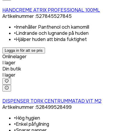
Logga in för att köpa
HANDCREME ATRIX PROFESSIONAL 100ML
Artikelnummer
:
527845
527845
•
Innehåller Panthenol och kamomill
•
Lindrande och lugnande på huden
•
Hjälper huden att binda fuktighet
Logga in för att se pris
Onlinelager
I lager
Din butik
I lager
Logga in för att köpa
DISPENSER TORK CENTRUMMATAD VIT M2
Artikelnummer
:
528499
528499
•
Hög hygien
•
Enkel påfyllning
•
Sparar papper