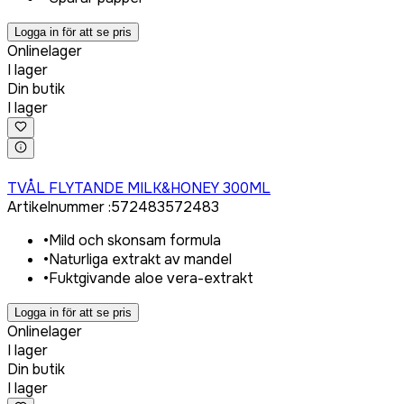
Logga in för att se pris
Onlinelager
I lager
Din butik
I lager
Logga in för att köpa
TVÅL FLYTANDE MILK&HONEY 300ML
Artikelnummer
:
572483
572483
•
Mild och skonsam formula
•
Naturliga extrakt av mandel
•
Fuktgivande aloe vera-extrakt
Logga in för att se pris
Onlinelager
I lager
Din butik
I lager