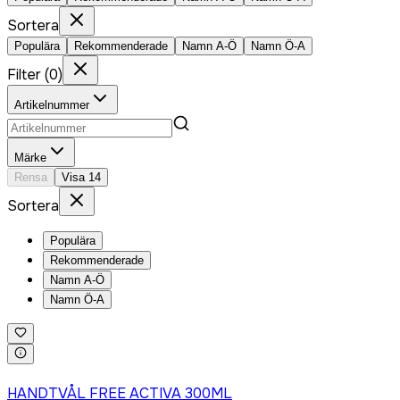
Sortera
Populära
Rekommenderade
Namn A-Ö
Namn Ö-A
Filter
(
0
)
Artikelnummer
Märke
Rensa
Visa
14
Sortera
Populära
Rekommenderade
Namn A-Ö
Namn Ö-A
Logga in för att köpa
HANDTVÅL FREE ACTIVA 300ML