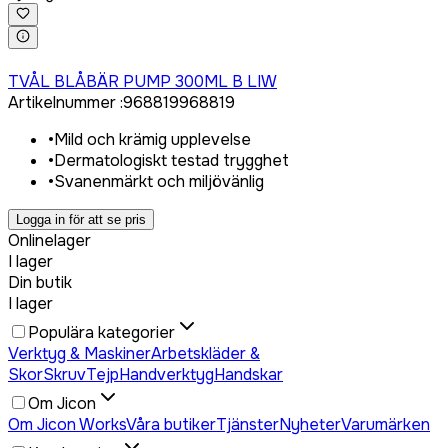
Logga in för att köpa
TVÅL BLÅBÄR PUMP 300ML B LIW
Artikelnummer
:
968819
968819
•
Mild och krämig upplevelse
•
Dermatologiskt testad trygghet
•
Svanenmärkt och miljövänlig
Logga in för att se pris
Onlinelager
I lager
Din butik
I lager
Populära kategorier
Verktyg & Maskiner
Arbetskläder &
Skor
Skruv
Tejp
Handverktyg
Handskar
Om Jicon
Om Jicon Works
Våra butiker
Tjänster
Nyheter
Varumärken