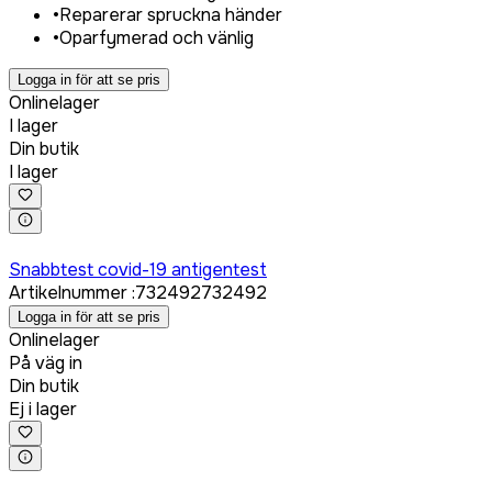
•
Reparerar spruckna händer
•
Oparfymerad och vänlig
Logga in för att se pris
Onlinelager
I lager
Din butik
I lager
Logga in för att köpa
Snabbtest covid-19 antigentest
Artikelnummer
:
732492
732492
Logga in för att se pris
Onlinelager
På väg in
Din butik
Ej i lager
Logga in för att köpa