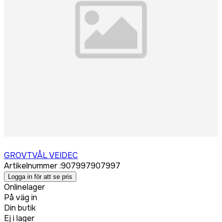
Logga in för att köpa
GROVTVÅL VEIDEC
Artikelnummer
:
907997
907997
Logga in för att se pris
Onlinelager
På väg in
Din butik
Ej i lager