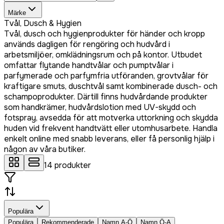
Märke
Tvål, Dusch & Hygien
Tvål, dusch och hygienprodukter för händer och kropp
används dagligen för rengöring och hudvård i
arbetsmiljöer, omklädningsrum och på kontor. Utbudet
omfattar flytande handtvålar och pumptvålar i
parfymerade och parfymfria utföranden, grovtvålar för
kraftigare smuts, duschtvål samt kombinerade dusch- och
schampoprodukter. Därtill finns hudvårdande produkter
som handkrämer, hudvårdslotion med UV-skydd och
fotspray, avsedda för att motverka uttorkning och skydda
huden vid frekvent handtvätt eller utomhusarbete. Handla
enkelt online med snabb leverans, eller få personlig hjälp i
någon av våra butiker.
14
produkter
Populära
Populära
Rekommenderade
Namn A-Ö
Namn Ö-A