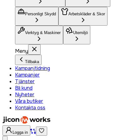
Personligt Skydd
Arbetskläder & Skor
Verktyg & Maskiner
Utemiljö
Meny
Tillbaka
Kampanjtidning
Kampanjer
Tjänster
Bli kund
Nyheter
Våra butiker
Kontakta oss
Logga in