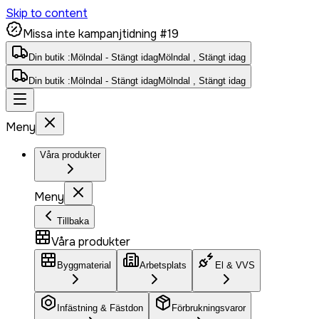
Skip to content
Missa inte kampanjtidning #19
Din butik :
Mölndal - Stängt idag
Mölndal , Stängt idag
Din butik :
Mölndal - Stängt idag
Mölndal , Stängt idag
Meny
Våra produkter
Meny
Tillbaka
Våra produkter
Byggmaterial
Arbetsplats
El & VVS
Infästning & Fästdon
Förbrukningsvaror