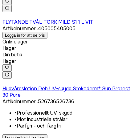
Logga in för att köpa
FLYTANDE TVÅL TORK MILD S1 1 L VIT
Artikelnummer
:
405005
405005
Logga in för att se pris
Onlinelager
I lager
Din butik
I lager
Logga in för att köpa
Hudvårdslotion Deb UV-skydd Stokoderm® Sun Protect
30 Pure
Artikelnummer
:
526736
526736
•
Professionellt UV-skydd
•
Mot industriella strålar
•
Parfym- och färgfri
Logga in för att se pris