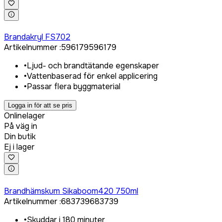
Logga in för att köpa
Brandakryl FS702
Artikelnummer
:
596179
596179
•
Ljud- och brandtätande egenskaper
•
Vattenbaserad för enkel applicering
•
Passar flera byggmaterial
Logga in för att se pris
Onlinelager
På väg in
Din butik
Ej i lager
Logga in för att köpa
Brandhämskum Sikaboom420 750ml
Artikelnummer
:
683739
683739
•
Skyddar i 180 minuter