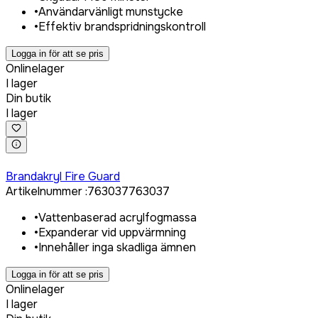
•
Användarvänligt munstycke
•
Effektiv brandspridningskontroll
Logga in för att se pris
Onlinelager
I lager
Din butik
I lager
Logga in för att köpa
Brandakryl Fire Guard
Artikelnummer
:
763037
763037
•
Vattenbaserad acrylfogmassa
•
Expanderar vid uppvärmning
•
Innehåller inga skadliga ämnen
Logga in för att se pris
Onlinelager
I lager