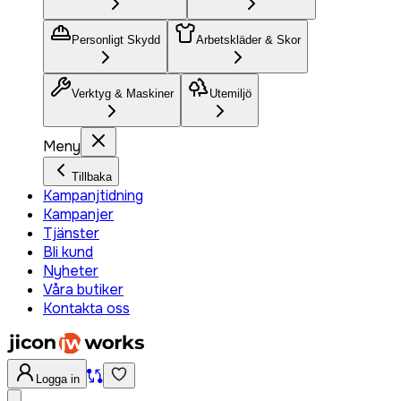
Personligt Skydd
Arbetskläder & Skor
Verktyg & Maskiner
Utemiljö
Meny
Tillbaka
Kampanjtidning
Kampanjer
Tjänster
Bli kund
Nyheter
Våra butiker
Kontakta oss
Logga in