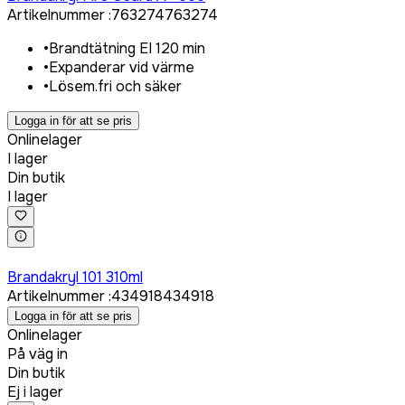
Artikelnummer
:
763274
763274
•
Brandtätning EI 120 min
•
Expanderar vid värme
•
Lösem.fri och säker
Logga in för att se pris
Onlinelager
I lager
Din butik
I lager
Logga in för att köpa
Brandakryl 101 310ml
Artikelnummer
:
434918
434918
Logga in för att se pris
Onlinelager
På väg in
Din butik
Ej i lager