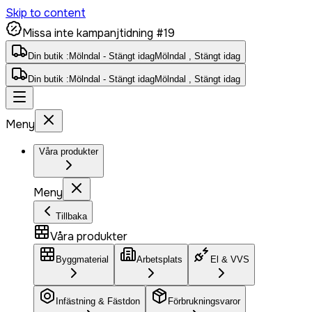
Skip to content
Missa inte kampanjtidning #19
Din butik :
Mölndal - Stängt idag
Mölndal , Stängt idag
Din butik :
Mölndal - Stängt idag
Mölndal , Stängt idag
Meny
Våra produkter
Meny
Tillbaka
Våra produkter
Byggmaterial
Arbetsplats
El & VVS
Infästning & Fästdon
Förbrukningsvaror