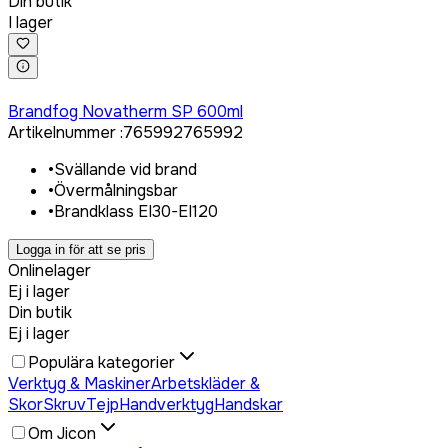
Din butik
I lager
Logga in för att köpa
Brandfog Novatherm SP 600ml
Artikelnummer
:
765992
765992
•
Svällande vid brand
•
Övermålningsbar
•
Brandklass EI30-EI120
Logga in för att se pris
Onlinelager
Ej i lager
Din butik
Ej i lager
Populära kategorier
Verktyg & Maskiner
Arbetskläder &
Skor
Skruv
Tejp
Handverktyg
Handskar
Om Jicon