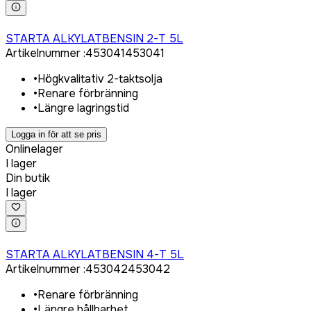
Logga in för att köpa
STARTA ALKYLATBENSIN 2-T 5L
Artikelnummer
:
453041
453041
•
Högkvalitativ 2-taktsolja
•
Renare förbränning
•
Längre lagringstid
Logga in för att se pris
Onlinelager
I lager
Din butik
I lager
Logga in för att köpa
STARTA ALKYLATBENSIN 4-T 5L
Artikelnummer
:
453042
453042
•
Renare förbränning
•
Längre hållbarhet