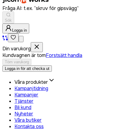
Fråga AI: t.ex. “skruv för gipsvägg”
Sök
Logga in
Din varukorg
Kundvagnen är tom
Forstsätt handla
Töm varukorg
Logga in för att checka ut
Våra produkter
Kampanjtidning
Kampanjer
Tjänster
Bli kund
Nyheter
Våra butiker
Kontakta oss