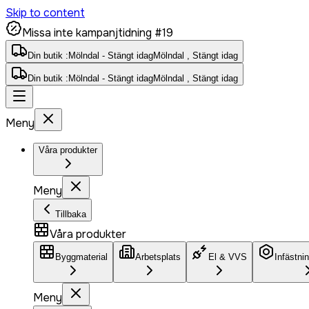
Skip to content
Missa inte kampanjtidning #19
Din butik :
Mölndal - Stängt idag
Mölndal , Stängt idag
Din butik :
Mölndal - Stängt idag
Mölndal , Stängt idag
Meny
Våra produkter
Meny
Tillbaka
Våra produkter
Byggmaterial
Arbetsplats
El & VVS
Infästni
Meny