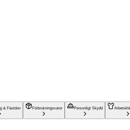
ng & Fästdon
Förbrukningsvaror
Personligt Skydd
Arbetskl