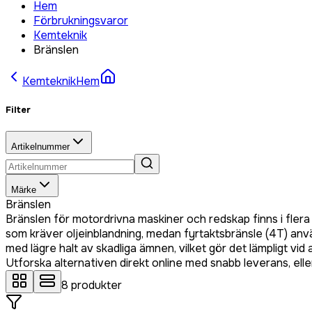
Hem
Förbrukningsvaror
Kemteknik
Bränslen
Kemteknik
Hem
Filter
Artikelnummer
Märke
Bränslen
Bränslen för motordrivna maskiner och redskap finns i fle
som kräver oljeinblandning, medan fyrtaktsbränsle (4T) anvä
med lägre halt av skadliga ämnen, vilket gör det lämpligt vi
Utforska alternativen direkt online med snabb leverans, eller
8
produkter