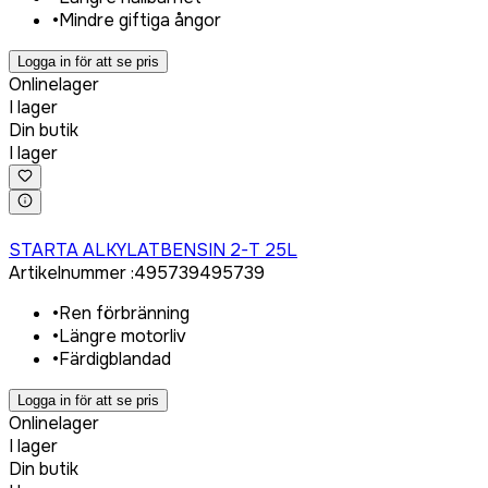
•
Mindre giftiga ångor
Logga in för att se pris
Onlinelager
I lager
Din butik
I lager
Logga in för att köpa
STARTA ALKYLATBENSIN 2-T 25L
Artikelnummer
:
495739
495739
•
Ren förbränning
•
Längre motorliv
•
Färdigblandad
Logga in för att se pris
Onlinelager
I lager
Din butik