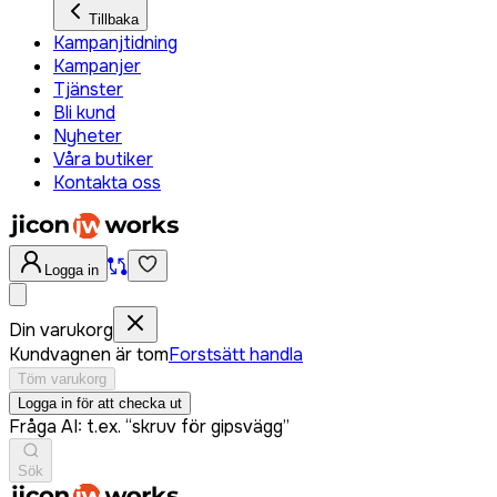
Tillbaka
Kampanjtidning
Kampanjer
Tjänster
Bli kund
Nyheter
Våra butiker
Kontakta oss
Logga in
Din varukorg
Kundvagnen är tom
Forstsätt handla
Töm varukorg
Logga in för att checka ut
Fråga AI: t.ex. “skruv för gipsvägg”
Sök