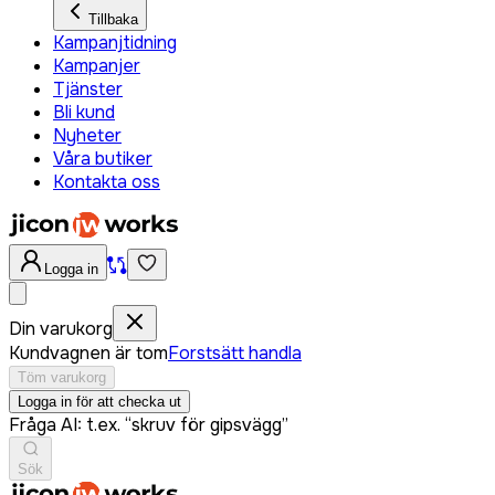
Tillbaka
Kampanjtidning
Kampanjer
Tjänster
Bli kund
Nyheter
Våra butiker
Kontakta oss
Logga in
Din varukorg
Kundvagnen är tom
Forstsätt handla
Töm varukorg
Logga in för att checka ut
Fråga AI: t.ex. “skruv för gipsvägg”
Sök