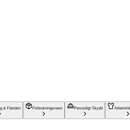
ng & Fästdon
Förbrukningsvaror
Personligt Skydd
Arbetskl