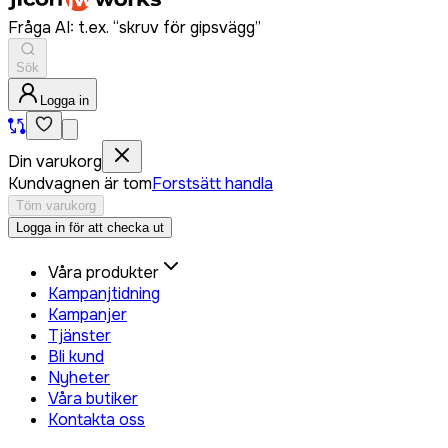
Fråga AI: t.ex. “skruv för gipsvägg”
Sök
Logga in
Din varukorg
Kundvagnen är tom
Forstsätt handla
Töm varukorg
Logga in för att checka ut
Våra produkter
Kampanjtidning
Kampanjer
Tjänster
Bli kund
Nyheter
Våra butiker
Kontakta oss