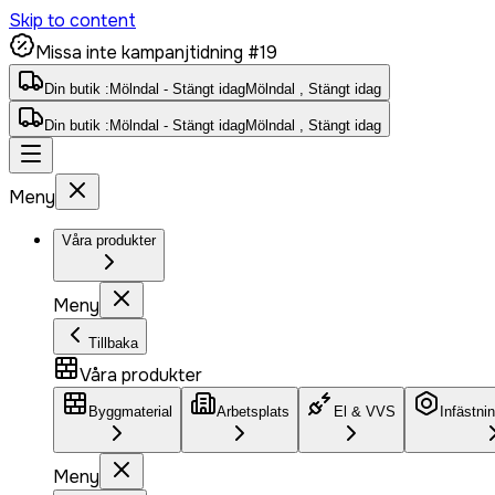
Skip to content
Missa inte kampanjtidning #19
Din butik :
Mölndal - Stängt idag
Mölndal , Stängt idag
Din butik :
Mölndal - Stängt idag
Mölndal , Stängt idag
Meny
Våra produkter
Meny
Tillbaka
Våra produkter
Byggmaterial
Arbetsplats
El & VVS
Infästni
Meny