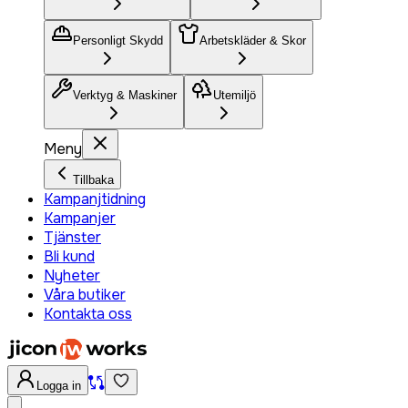
Personligt Skydd
Arbetskläder & Skor
Verktyg & Maskiner
Utemiljö
Meny
Tillbaka
Kampanjtidning
Kampanjer
Tjänster
Bli kund
Nyheter
Våra butiker
Kontakta oss
Logga in