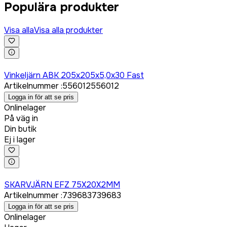
Populära produkter
Visa alla
Visa alla produkter
Logga in för att köpa
Vinkeljärn ABK 205x205x5,0x30 Fast
Artikelnummer
:
556012
556012
Logga in för att se pris
Onlinelager
På väg in
Din butik
Ej i lager
Logga in för att köpa
SKARVJÄRN EFZ 75X20X2MM
Artikelnummer
:
739683
739683
Logga in för att se pris
Onlinelager