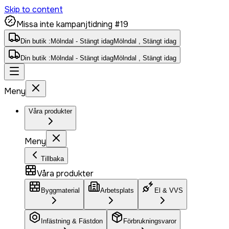
Skip to content
Missa inte kampanjtidning #19
Din butik :
Mölndal - Stängt idag
Mölndal , Stängt idag
Din butik :
Mölndal - Stängt idag
Mölndal , Stängt idag
Meny
Våra produkter
Meny
Tillbaka
Våra produkter
Byggmaterial
Arbetsplats
El & VVS
Infästning & Fästdon
Förbrukningsvaror