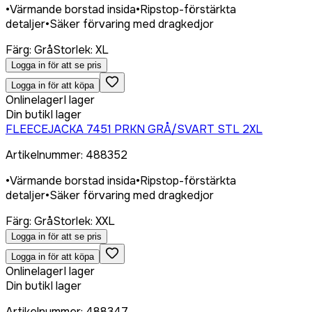
•
Värmande borstad insida
•
Ripstop-förstärkta
detaljer
•
Säker förvaring med dragkedjor
Färg
:
Grå
Storlek
:
XL
Logga in för att se pris
Logga in för att köpa
Onlinelager
I lager
Din butik
I lager
FLEECEJACKA 7451 PRKN GRÅ/SVART STL 2XL
Artikelnummer
:
488352
•
Värmande borstad insida
•
Ripstop-förstärkta
detaljer
•
Säker förvaring med dragkedjor
Färg
:
Grå
Storlek
:
XXL
Logga in för att se pris
Logga in för att köpa
Onlinelager
I lager
Din butik
I lager
Artikelnummer
:
488347