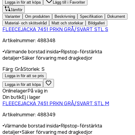
Logga in för att köpa
Lägg till i Favoriter
Jämför
Varianter
Om produkten
Beskrivning
Specifikation
Dokument
Material- och skötselråd
Matt och storlekar
Bildgalleri
FLEECEJACKA 7451 PRKN GRÅ/SVART STL S
Artikelnummer
:
488348
•
Värmande borstad insida
•
Ripstop-förstärkta
detaljer
•
Säker förvaring med dragkedjor
Färg
:
Grå
Storlek
:
S
Logga in för att se pris
Logga in för att köpa
Onlinelager
På väg in
Din butik
Ej i lager
FLEECEJACKA 7451 PRKN GRÅ/SVART STL M
Artikelnummer
:
488349
•
Värmande borstad insida
•
Ripstop-förstärkta
detaljer
•
Säker förvaring med dragkedjor