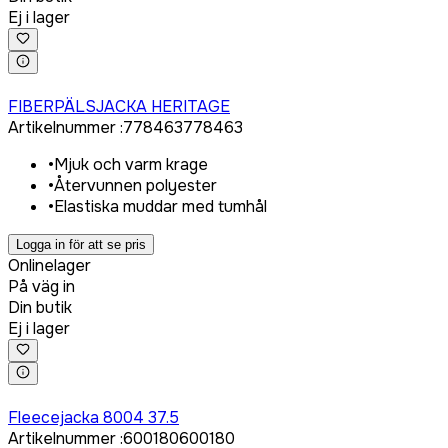
Ej i lager
Logga in för att köpa
FIBERPÄLSJACKA HERITAGE
Artikelnummer
:
778463
778463
•
Mjuk och varm krage
•
Återvunnen polyester
•
Elastiska muddar med tumhål
Logga in för att se pris
Onlinelager
På väg in
Din butik
Ej i lager
Logga in för att köpa
Fleecejacka 8004 37.5
Artikelnummer
:
600180
600180