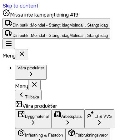
Skip to content
Missa inte kampanjtidning #19
Din butik :
Mölndal - Stängt idag
Mölndal , Stängt idag
Din butik :
Mölndal - Stängt idag
Mölndal , Stängt idag
Meny
Våra produkter
Meny
Tillbaka
Våra produkter
Byggmaterial
Arbetsplats
El & VVS
Infästning & Fästdon
Förbrukningsvaror