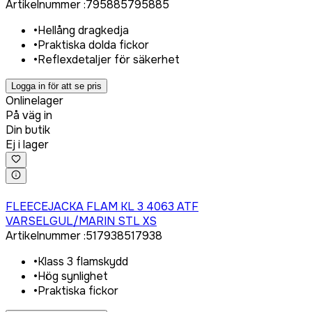
Artikelnummer
:
795885
795885
•
Hellång dragkedja
•
Praktiska dolda fickor
•
Reflexdetaljer för säkerhet
Logga in för att se pris
Onlinelager
På väg in
Din butik
Ej i lager
Logga in för att köpa
FLEECEJACKA FLAM KL 3 4063 ATF
VARSELGUL/MARIN STL XS
Artikelnummer
:
517938
517938
•
Klass 3 flamskydd
•
Hög synlighet
•
Praktiska fickor