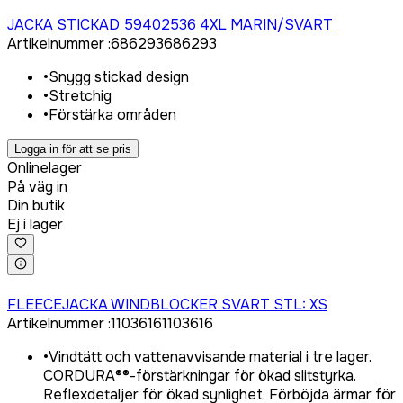
Logga in för att köpa
JACKA STICKAD 59402536 4XL MARIN/SVART
Artikelnummer
:
686293
686293
•
Snygg stickad design
•
Stretchig
•
Förstärka områden
Logga in för att se pris
Onlinelager
På väg in
Din butik
Ej i lager
Logga in för att köpa
FLEECEJACKA WINDBLOCKER SVART STL: XS
Artikelnummer
:
1103616
1103616
•
Vindtätt och vattenavvisande material i tre lager.
CORDURA®®-förstärkningar för ökad slitstyrka.
Reflexdetaljer för ökad synlighet. Förböjda ärmar för