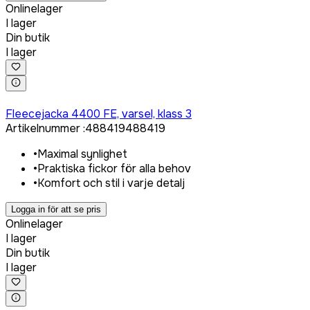
Onlinelager
I lager
Din butik
I lager
Logga in för att köpa
Fleecejacka 4400 FE, varsel, klass 3
Artikelnummer
:
488419
488419
•
Maximal synlighet
•
Praktiska fickor för alla behov
•
Komfort och stil i varje detalj
Logga in för att se pris
Onlinelager
I lager
Din butik
I lager