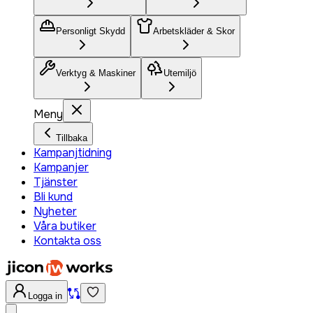
Personligt Skydd
Arbetskläder & Skor
Verktyg & Maskiner
Utemiljö
Meny
Tillbaka
Kampanjtidning
Kampanjer
Tjänster
Bli kund
Nyheter
Våra butiker
Kontakta oss
Logga in