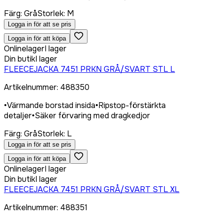
Färg
:
Grå
Storlek
:
M
Logga in för att se pris
Logga in för att köpa
Onlinelager
I lager
Din butik
I lager
FLEECEJACKA 7451 PRKN GRÅ/SVART STL L
Artikelnummer
:
488350
•
Värmande borstad insida
•
Ripstop-förstärkta
detaljer
•
Säker förvaring med dragkedjor
Färg
:
Grå
Storlek
:
L
Logga in för att se pris
Logga in för att köpa
Onlinelager
I lager
Din butik
I lager
FLEECEJACKA 7451 PRKN GRÅ/SVART STL XL
Artikelnummer
:
488351