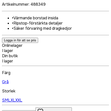
Artikelnummer
:
488349
•
Värmande borstad insida
•
Ripstop-förstärkta detaljer
•
Säker förvaring med dragkedjor
Logga in för att se pris
Onlinelager
I lager
Din butik
I lager
Färg
Grå
Storlek
S
M
L
XL
XXL