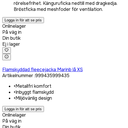
rörelsefrihet. Känguruficka nedtill med dragkedja.
Bröstficka med meshfoder för ventilation.
Logga in för att se pris
Onlinelager
På väg in
Din butik
Ej i lager
Logga in för att köpa
Flamskyddad fleecejacka Marinb lå XS
Artikelnummer
:
999435
999435
•
Metallfri komfort
•
Inbyggt flamskydd
•
Miljövänlig design
Logga in för att se pris
Onlinelager
På väg in
Din butik