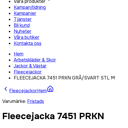
Våra produkter
Kampanjtidning
Kampanjer
Tjänster
Bli kund
Nyheter
Våra butiker
Kontakta oss
Hem
Arbetskläder & Skor
Jackor & Västar
Fleecejackor
FLEECEJACKA 7451 PRKN GRÅ/SVART STL M
Fleecejackor
Hem
Varumärke
:
Fristads
Fleecejacka 7451 PRKN